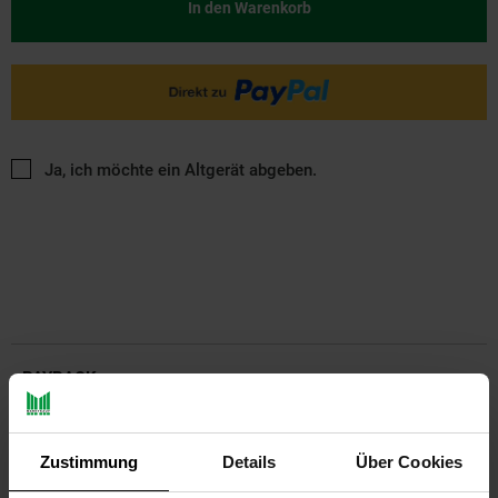
In den Warenkorb
Ja, ich möchte ein Altgerät abgeben.
PAYBACK
Payback Punkte
Basis°Punkte:
12
Zustimmung
Details
Über Cookies
Extra°Punkte:
0