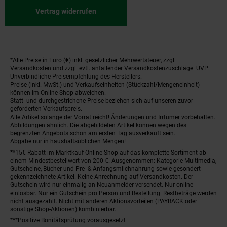
Vertrag widerrufen
*Alle Preise in Euro (€) inkl. gesetzlicher Mehrwertsteuer, zzgl.
Fußnoten
Versandkosten
und zzgl. evtl. anfallender Versandkostenzuschläge. UVP:
Unverbindliche Preisempfehlung des Herstellers.
Preise (inkl. MwSt.) und Verkaufseinheiten (Stückzahl/Mengeneinheit)
können im Online-Shop abweichen.
Statt- und durchgestrichene Preise beziehen sich auf unseren zuvor
geforderten Verkaufspreis.
Alle Artikel solange der Vorrat reicht! Änderungen und Irrtümer vorbehalten.
Abbildungen ähnlich. Die abgebildeten Artikel können wegen des
begrenzten Angebots schon am ersten Tag ausverkauft sein.
Abgabe nur in haushaltsüblichen Mengen!
**15€ Rabatt im Marktkauf Online-Shop auf das komplette Sortiment ab
einem Mindestbestellwert von 200 €. Ausgenommen: Kategorie Multimedia,
Gutscheine, Bücher und Pre- & Anfangsmilchnahrung sowie gesondert
gekennzeichnete Artikel. Keine Anrechnung auf Versandkosten. Der
Gutschein wird nur einmalig an Neuanmelder versendet. Nur online
einlösbar. Nur ein Gutschein pro Person und Bestellung. Restbeträge werden
nicht ausgezahlt. Nicht mit anderen Aktionsvorteilen (PAYBACK oder
sonstige Shop-Aktionen) kombinierbar.
***Positive Bonitätsprüfung vorausgesetzt