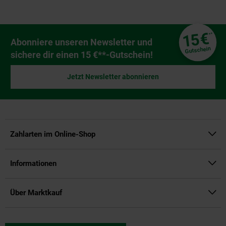
Fußzeile
€
15
**
Newsletter Anmeldung
Abonniere unseren Newsletter und
Gutschein
sichere dir einen 15 €**-Gutschein!
Jetzt Newsletter abonnieren
Zahlarten im Online-Shop
Informationen
Über Marktkauf