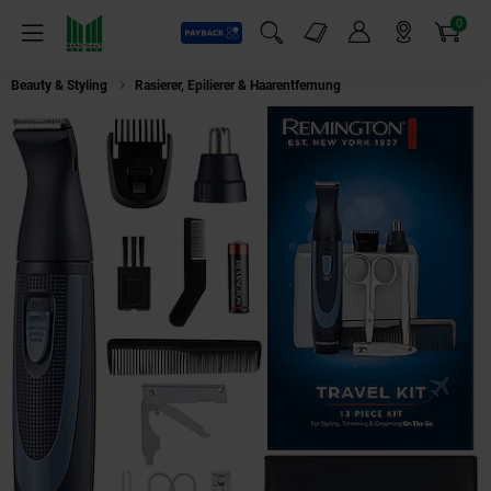
0
Payback
Markt-Angebote
Artikel
Menü
Suchfeld einblenden
Mein Konto
Markt finden
Warenkorb
Beauty & Styling
Rasierer, Epilierer & Haarentfernung
Remington NE 3890 T