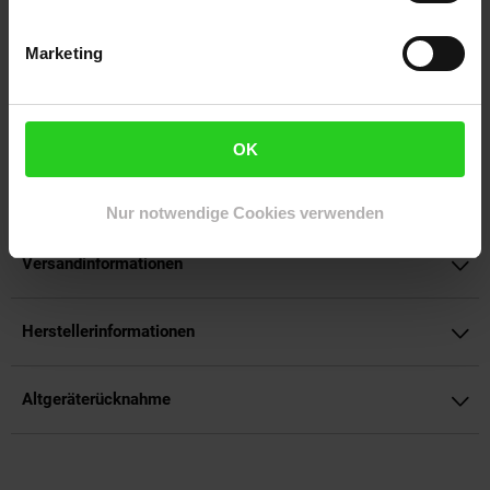
Travel Kit V6 bist du bestens ausgestattet, um auch unterwegs
gepflegt und gut aussehend zu sein.
Marketing
Artikelnummer: 3095822000
EAN: 5038061164633
Artikel gehört zur Kategorie:
Rasierer, Epilierer &
OK
Haarentfernung
Nur notwendige Cookies verwenden
Versandinformationen
Herstellerinformationen
Altgeräterücknahme