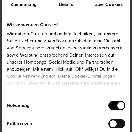
Zustimmung
Details
Über Cookies
Produktbeschreibung
Wir verwenden Cookies!
Es hat:
Wir nutzen Cookies und andere Techniken, um unsere
Seiten sicher und zuverlässig anzubieten, eine Vielzahl
Hochwertige Ultra-Keramikbeschichtung - jetzt 75% glattere
von Services bereitzustellen, diese stetig zu verbessern
Oberfläche (im Vgl. zur Remington hochwertigen
sowie Werbung entsprechend Deinen Interessen auf
Keramikbeschichtung).
unserer Homepage, Social Media und Partnerseiten
Digitales Display 150 C - 230 C.
anzuzeigen. Mit einem Klick auf „Ok“ willigst Du in die
Cookie Verwendung ein. Deine Cookie-Einstellungen
Tastensperre.
kannst Du jederzeit in den
Datenschutzinformationen
ändern bzw. widerrufen.
Turbo-Boost-Funktion.
Einwilligungsauswahl
15 Sekunden Aufheizzeit.
Notwendig
Federnd gelagerte, breite Stylingplatten: 110mm x 45mm.
Präferenzen
Transportverriegelung.