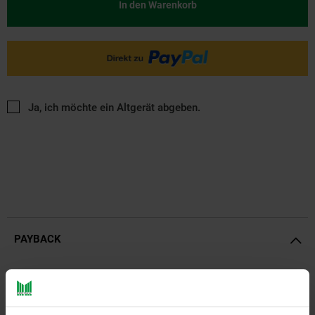
In den Warenkorb
Ja, ich möchte ein Altgerät abgeben.
PAYBACK
Payback Punkte
Basis°Punkte:
24
Extra°Punkte:
0