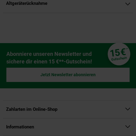
Altgeräterücknahme
Fußzeile
€
15
**
Newsletter Anmeldung
Abonniere unseren Newsletter und
Gutschein
sichere dir einen 15 €**-Gutschein!
Jetzt Newsletter abonnieren
Zahlarten im Online-Shop
Informationen