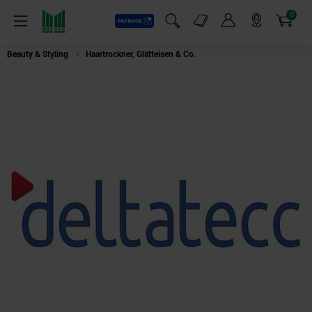
0
Payback
Markt-Angebote
Artikel
Menü
Suchfeld einblenden
Mein Konto
Markt finden
Warenkorb
Beauty & Styling
Haartrockner, Glätteisen & Co.
Remington S 5525