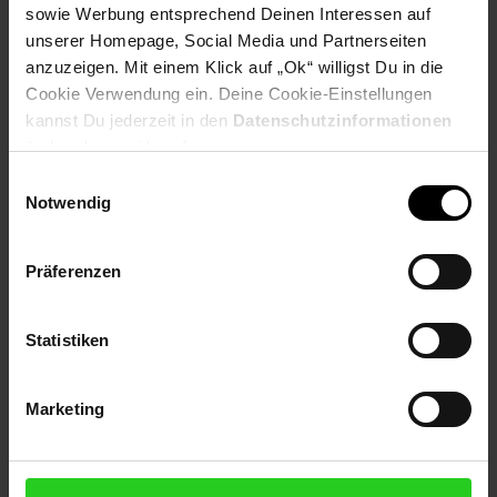
sowie Werbung entsprechend Deinen Interessen auf
unserer Homepage, Social Media und Partnerseiten
anzuzeigen. Mit einem Klick auf „Ok“ willigst Du in die
Produktbeschreibung
Cookie Verwendung ein. Deine Cookie-Einstellungen
kannst Du jederzeit in den
Datenschutzinformationen
Die Argus B320 Außenkamera ist eine leistungsstarke Lösung
ändern bzw. widerrufen.
für die Überwachung Ihres Außenbereichs mit einer Auflösung
Einwilligungsauswahl
von 3MP (2304 x 1296). Mit dieser hochwertigen Kamera
Notwendig
können Sie klare und detaillierte Bilder erfassen, um Ihr
Eigentum zu schützen. Die Kamera verfügt über eine IR-
Nachtsicht mit einer beeindruckenden Sichtweite von bis zu 10
Präferenzen
Metern. Damit haben Sie auch bei Dunkelheit eine klare Sicht
auf das Geschehen und können verdächtige Aktivitäten
effektiv überwachen.
Statistiken
Artikelnummer: 3095604000
EAN: 6975253983131
Marketing
Artikel gehört zur Kategorie:
Alarm & Sicherheit