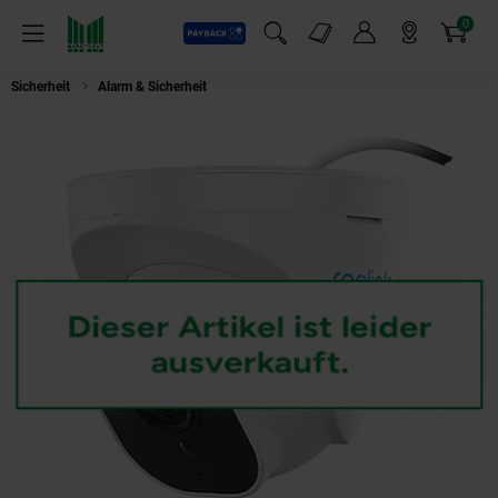
0
Payback
Markt-Angebote
Artikel
Menü
Suchfeld einblenden
Mein Konto
Markt finden
Warenkorb
Sicherheit
Alarm & Sicherheit
Reolink P324 Serie POE Außenkamera