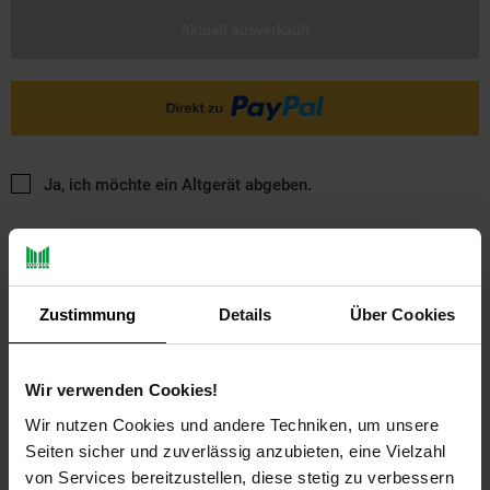
Aktuell ausverkauft
Ja, ich möchte ein Altgerät abgeben.
Zustimmung
Details
Über Cookies
PAYBACK
Wir verwenden Cookies!
Wir nutzen Cookies und andere Techniken, um unsere
Seiten sicher und zuverlässig anzubieten, eine Vielzahl
Payback Punkte
Basis°Punkte:
36
von Services bereitzustellen, diese stetig zu verbessern
Extra°Punkte:
0