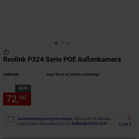
Reolink P324 Serie POE Außenkamera
(Prod
Lieferzeit:
neue Ware ist bereits unterwegs
NUR
72,
nur 72,
€ Sternchen Fußn
06
06
*
Garantieverlängerung hinzufügen.
Sichere dir 36 Monate
zusätzlichen Garantieschutz mit
12,99 €