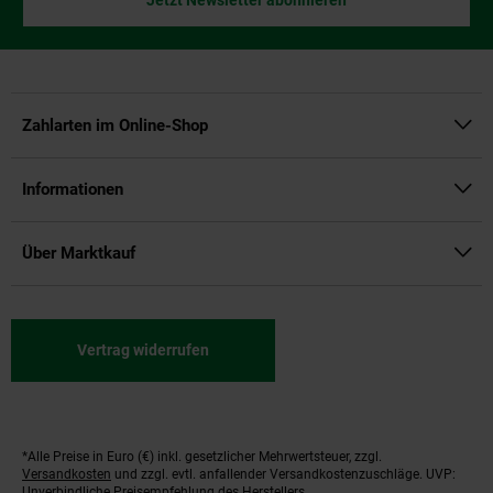
Jetzt Newsletter abonnieren
Zahlarten im Online-Shop
Informationen
Über Marktkauf
Vertrag widerrufen
*Alle Preise in Euro (€) inkl. gesetzlicher Mehrwertsteuer, zzgl.
Fußnoten
Versandkosten
und zzgl. evtl. anfallender Versandkostenzuschläge. UVP:
Unverbindliche Preisempfehlung des Herstellers.