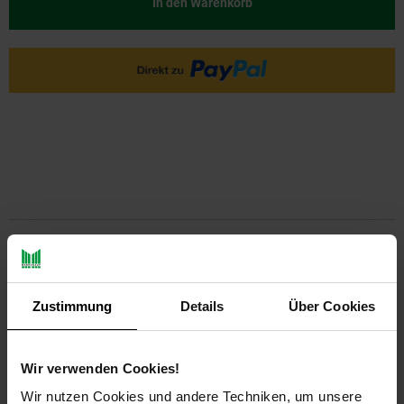
In den Warenkorb
PAYBACK
Zustimmung
Details
Über Cookies
Payback Punkte
Basis°Punkte:
24
Extra°Punkte:
0
Wir verwenden Cookies!
Produktbeschreibung
Wir nutzen Cookies und andere Techniken, um unsere