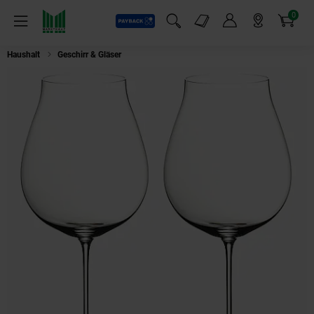
0
Payback
Markt-Angebote
Artikel
Menü
Suchfeld einblenden
Mein Konto
Markt finden
Warenkorb
Haushalt
Geschirr & Gläser
Riedel 6449/67 Veritas Weinglas, Kristallglas,