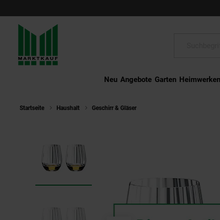
Schließen
Suche:
Neu
Angebote
Garten
Heimwerke
Startseite
Haushalt
Geschirr & Gläser
Riedel Optic Tumbler Whisk