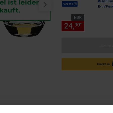
Payback Punkte
Basis°Punk
Extra°Punk
NUR
24,
nur 24,
90
90
*
Aktuell 