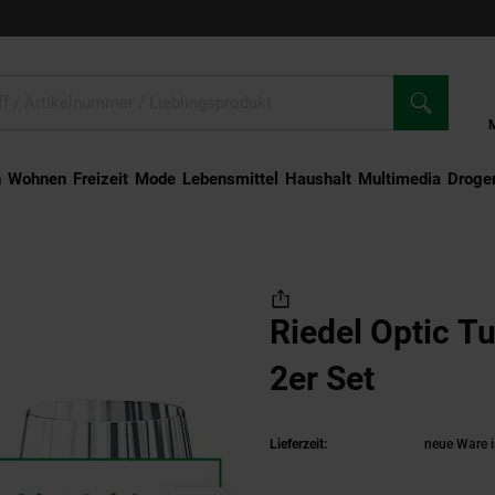
n
Wohnen
Freizeit
Mode
Lebensmittel
Haushalt
Multimedia
Droger
ey 2er Set
Riedel Optic T
2er Set
(Produkt
Lieferzeit:
neue Ware i