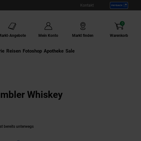
Kontakt
0
Artikel
Markt-Angebote
Mein Konto
Markt finden
Warenkorb
ie
Externer Link:
Reisen
Externer Link:
Fotoshop
Externer Link:
Apotheke
Sale
umbler Whiskey
 aktuell ausverkauft)
st bereits unterwegs