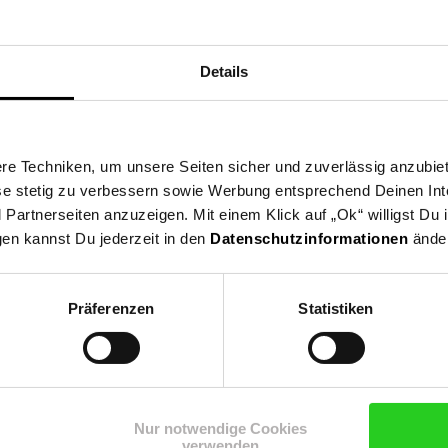
ktbeschreibung
Versandinformationen
Herstellerinforma
Details
ne, schwere Gläser für verschiedenste Getränke gefragt und auch 
r, die einen Hauch Nostalgie verbreiten.Die Designs der vier neuen 
ten des Art Nouveau inspiriert und bilden so eine absolute Ausna
 an seine berühmte stiellose Weinglas-Serie O entwickelte Maximili
e Techniken, um unsere Seiten sicher und zuverlässig anzubiet
gnen sie sich perfekt für Cocktails, Mix-Getränke und Softdrinks. 
ese stetig zu verbessern sowie Werbung entsprechend Deinen In
hinenfest.
artnerseiten anzuzeigen. Mit einem Klick auf „Ok“ willigst Du
gen kannst Du jederzeit in den
Datenschutzinformationen
änder
chirr & Gläser
Präferenzen
Statistiken
Nur notwendige Cookies
n Newsletter und
verwenden