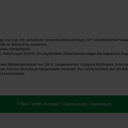
ten
und zzgl. evtl. anfallender Versandkostenzuschläge. UVP: Unverbindliche Preise
nnen im Online-Shop abweichen.
erten Verkaufspreis.
ten. Abbildungen ähnlich. Die abgebildeten Artikel können wegen des begrenzten An
einem Mindestbestellwert von 200 €. Ausgenommen: Kategorie Multimedia, Gutsche
ein wird nur einmalig an Neuanmelder versendet. Nur online einlösbar. Nur ein Gut
n) kombinierbar.
© NeS GmbH |
Kontakt
|
Datenschutz
|
Impressum