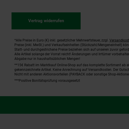
Vertrag widerrufen
*Alle Preise in Euro (€) inkl. gesetzlicher Mehrwertsteuer, zzgl.
Versandkos
Fußnoten
Preise (inkl. MwSt.) und Verkaufseinheiten (Stückzahl/Mengeneinheit) kö
Statt- und durchgestrichene Preise beziehen sich auf unseren zuvor geford
Alle Artikel solange der Vorrat reicht! Änderungen und Irrtümer vorbehal
Abgabe nur in haushaltsüblichen Mengen!
**15€ Rabatt im Marktkauf Online-Shop auf das komplette Sortiment ab 
gekennzeichnete Artikel. Keine Anrechnung auf Versandkosten. Der Gutsch
Nicht mit anderen Aktionsvorteilen (PAYBACK oder sonstige Shop-Aktione
***Positive Bonitätsprüfung vorausgesetzt