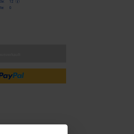
te:
12
te:
0
€ Sternchen Fußnote, Details am
ausverkauft