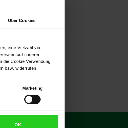
tionen
Über Cookies
immer mehr Genießer zu Hause
Riedel Decors sind daher
hme zu den puristischen
an J. Riedel die Optical O. Mit
en, eine Vielzahl von
Wie alle Os sind auch die
teressen auf unserer
 in die Cookie Verwendung
n bzw. widerrufen.
Marketing
€
15
**
OK