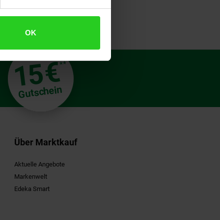
OK
€
15
**
Gutschein
Über Marktkauf
Aktuelle Angebote
Markenwelt
Edeka Smart