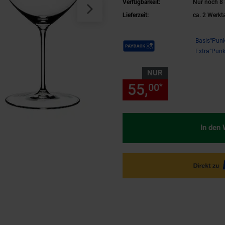
Verfügbarkeit:
Nur noch 8 
Lieferzeit:
ca. 2 Werkt
Payback Punkte
Basis°Punk
Extra°Punk
NUR
55,
nur 55,
00
00
*
In den