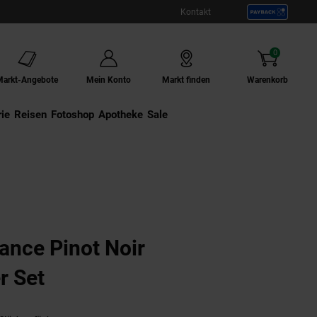
Kontakt
0
Artikel
Markt-Angebote
Mein Konto
Markt finden
Warenkorb
ie
Externer Link:
Reisen
Externer Link:
Fotoshop
Externer Link:
Apotheke
Sale
ance Pinot Noir
r Set