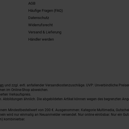
AGB
Häufige Fragen (FAQ)
Datenschutz
Widerrufsrecht
Versand & Lieferung
Händler werden
ten
und zzgl. evtl. anfallender Versandkostenzuschläge. UVP: Unverbindliche Preise
nnen im Online-Shop abweichen.
erten Verkaufspreis.
ten. Abbildungen ähnlich. Die abgebildeten Artikel können wegen des begrenzten An
einem Mindestbestellwert von 200 €. Ausgenommen: Kategorie Multimedia, Gutsche
ein wird nur einmalig an Neuanmelder versendet. Nur online einlösbar. Nur ein Gut
n) kombinierbar.