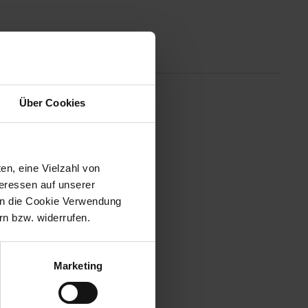
tionen
Über Cookies
 der zusätzlich positive
ck, Aroma und Farbe von Weinen
estellt, dass eine größere
kt. Genau das erreicht der
en, eine Vielzahl von
sondern vergrößert auch dessen
teressen auf unserer
 allen subtilen Nuancen.
 in die Cookie Verwendung
n bzw. widerrufen.
Marketing