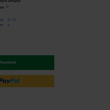
Stück verfügbar
age
te:
27
te:
0
€ Sternchen Fußnote, Details am
 Warenkorb