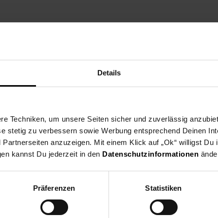
ktbeschreibung
Versandinformationen
Herstellerinforma
Details
sserie besitzt erstmals Kelche mit einem leichten optischen Effekt,
serlebnis hat. Riedel hat zahlreiche Untersuchungen zu Geschma
 noch intensiveres Genusserlebnis zu bieten. Dabei hat sich herausg
sitiv auf die Wahrnehmung von Bouquet und Aroma des Weins auswir
e Techniken, um unsere Seiten sicher und zuverlässig anzubiet
 verleiht dem Kelch nicht nur ein ansprechendes Erscheinungsbild, 
ese stetig zu verbessern sowie Werbung entsprechend Deinen In
s dem Wein, sich zu öffnen und sein volles Aroma zu entfalten – mit
artnerseiten anzuzeigen. Mit einem Klick auf „Ok“ willigst Du
gen kannst Du jederzeit in den
Datenschutzinformationen
änder
chirr & Gläser
Präferenzen
Statistiken