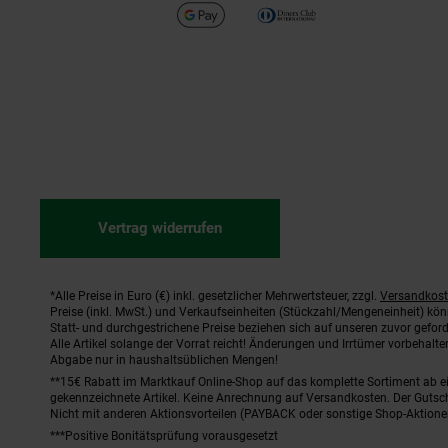
Vertrag widerrufen
*Alle Preise in Euro (€) inkl. gesetzlicher Mehrwertsteuer, zzgl.
Versandkos
Fußnoten
Preise (inkl. MwSt.) und Verkaufseinheiten (Stückzahl/Mengeneinheit) kö
Statt- und durchgestrichene Preise beziehen sich auf unseren zuvor geford
Alle Artikel solange der Vorrat reicht! Änderungen und Irrtümer vorbehal
Abgabe nur in haushaltsüblichen Mengen!
**15€ Rabatt im Marktkauf Online-Shop auf das komplette Sortiment ab 
gekennzeichnete Artikel. Keine Anrechnung auf Versandkosten. Der Gutsch
Nicht mit anderen Aktionsvorteilen (PAYBACK oder sonstige Shop-Aktione
***Positive Bonitätsprüfung vorausgesetzt