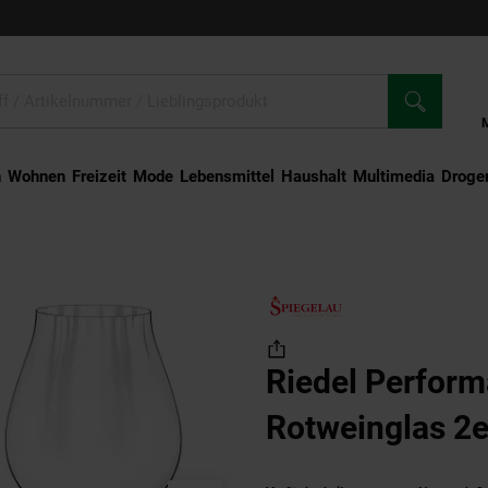
n
Wohnen
Freizeit
Mode
Lebensmittel
Haushalt
Multimedia
Droger
oir Rotweinglas 2er Set
Riedel Perform
Rotweinglas 2e