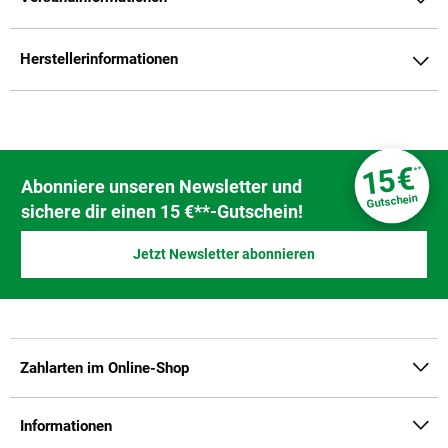
Herstellerinformationen
Fußzeile
€
15
**
Newsletter Anmeldung
Abonniere unseren Newsletter und
Gutschein
sichere dir einen 15 €**-Gutschein!
Jetzt Newsletter abonnieren
Zahlarten im Online-Shop
Informationen