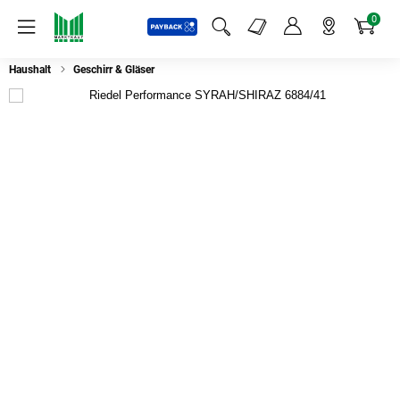
0
Payback
Markt-Angebote
Artikel
Menü
Suchfeld einblenden
Mein Konto
Markt finden
Warenkorb
Haushalt
Geschirr & Gläser
Riedel Performance SYRAH/SHIRAZ 6884/41