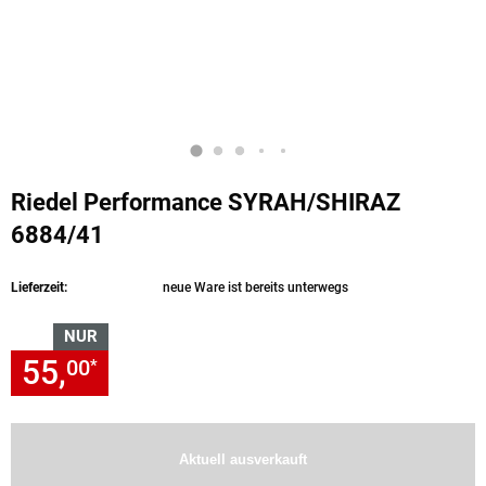
Riedel Performance SYRAH/SHIRAZ
6884/41
(Produkt aktuell ausverkauft)
Lieferzeit:
neue Ware ist bereits unterwegs
NUR
55,
nur 55,
€ Sternchen Fußn
00
00
*
Aktuell ausverkauft