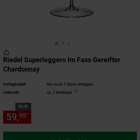
Riedel Superleggero Im Fass Gereifter
Chardonnay
Verfügbarkeit:
Nur noch 7 Stück verfügbar
Lieferzeit:
ca. 2 Werktage
NUR
59,
nur 59,
€ Sternchen Fußn
95
95
*