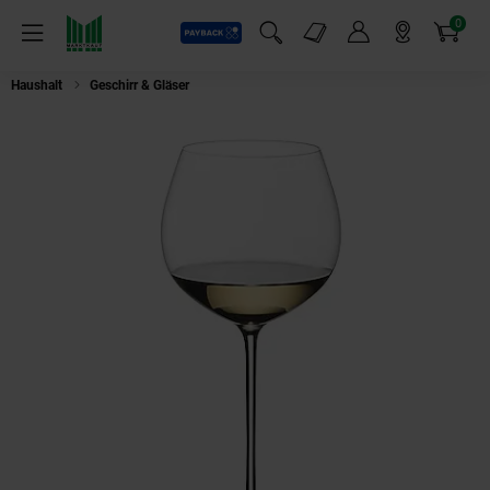
0
Payback
Markt-Angebote
Artikel
Menü
Suchfeld einblenden
Mein Konto
Markt finden
Warenkorb
Haushalt
Geschirr & Gläser
Riedel Superleggero Im Fass Gereifter Chardo