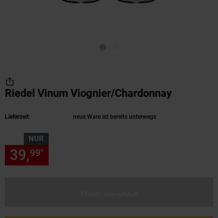
Riedel Vinum Viognier/Chardonnay
(Produkt 
Lieferzeit:
neue Ware ist bereits unterwegs
NUR
39,
nur 39,
€ Sternchen Fußn
99
99
*
Aktuell ausverkauft