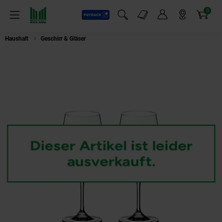
0
Payback
Markt-Angebote
Artikel
Menü
Suchfeld einblenden
Mein Konto
Markt finden
Warenkorb
Haushalt
Geschirr & Gläser
Riedel Vinum Viognier/Chardonnay