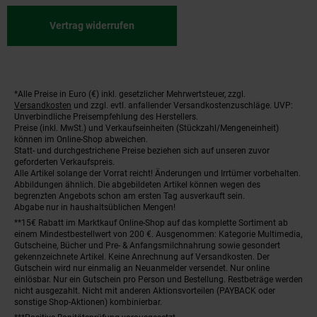
Vertrag widerrufen
*Alle Preise in Euro (€) inkl. gesetzlicher Mehrwertsteuer, zzgl.
Fußnoten
Versandkosten
und zzgl. evtl. anfallender Versandkostenzuschläge. UVP:
Unverbindliche Preisempfehlung des Herstellers.
Preise (inkl. MwSt.) und Verkaufseinheiten (Stückzahl/Mengeneinheit)
können im Online-Shop abweichen.
Statt- und durchgestrichene Preise beziehen sich auf unseren zuvor
geforderten Verkaufspreis.
Alle Artikel solange der Vorrat reicht! Änderungen und Irrtümer vorbehalten.
Abbildungen ähnlich. Die abgebildeten Artikel können wegen des
begrenzten Angebots schon am ersten Tag ausverkauft sein.
Abgabe nur in haushaltsüblichen Mengen!
**15€ Rabatt im Marktkauf Online-Shop auf das komplette Sortiment ab
einem Mindestbestellwert von 200 €. Ausgenommen: Kategorie Multimedia,
Gutscheine, Bücher und Pre- & Anfangsmilchnahrung sowie gesondert
gekennzeichnete Artikel. Keine Anrechnung auf Versandkosten. Der
Gutschein wird nur einmalig an Neuanmelder versendet. Nur online
einlösbar. Nur ein Gutschein pro Person und Bestellung. Restbeträge werden
nicht ausgezahlt. Nicht mit anderen Aktionsvorteilen (PAYBACK oder
sonstige Shop-Aktionen) kombinierbar.