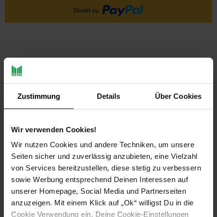
Zustimmung
Details
Über Cookies
PAYBACK
Wir verwenden Cookies!
Payback Punkte
Basis°Punkte:
19
Wir nutzen Cookies und andere Techniken, um unsere
Extra°Punkte:
0
Seiten sicher und zuverlässig anzubieten, eine Vielzahl
von Services bereitzustellen, diese stetig zu verbessern
sowie Werbung entsprechend Deinen Interessen auf
Produktbeschreibung
unserer Homepage, Social Media und Partnerseiten
anzuzeigen. Mit einem Klick auf „Ok“ willigst Du in die
Riedels Maßsstab - 1986 wurde mit Vinum die erste
Cookie Verwendung ein. Deine Cookie-Einstellungen