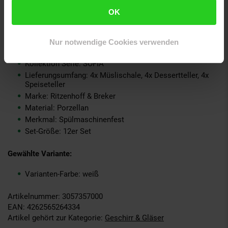
GmbH & Co. KG, Industriestraße 21, 33014 Bad Driburg,
OK
Deutschland, info@ritzenhoff-breker.de
GPSR PLZ & Ort: 33014 Bad Driburg
Produkttyp: Basic-Set
Nur notwendige Cookies verwenden
Grundpreispflicht: Nein
Kollektion Serie: SOFIA
Lieferungsumfang: 4x Müslischale, 4x Dessertteller, 4x
Speiseteller
Marke: Ritzenhoff & Breker
Material: Porzellan
Merkmal: Spülmaschinenfest
Set-Größe: 12er Set
Gewählte Variante:
Varianten-Farbe: weiß
Artikelnummer: 3057357000
EAN: 4262565264334
Artikel gehört zur Kategorie:
Geschirr & Gläser