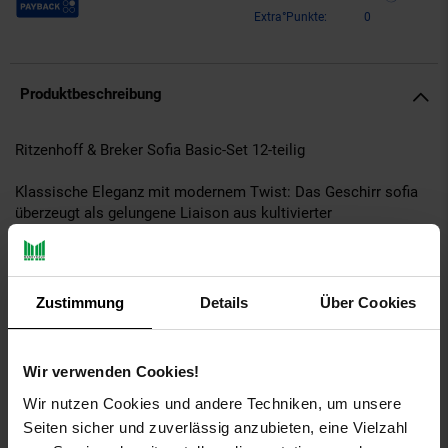
Extra°Punkte:
0
Produktbeschreibung
Ritzenhoff & Breker Sofia Basic-Set 12-teilig
Klassische Eleganz mit modernem Twist: Das Geschirr sofia
überzeugt als gelungene Liaison aus kultivierter
Formensprache und einer stilsicheren, feinen Reliefdekoration,
die ein dezentes Licht- und Schattenspiel kreiert. Alles in allem
beweist sofia, dass selbst kleine Stilelemente eine beachtliche
ästhetische Wirkung erzielen, und ist mit seiner feinfühligen
Zustimmung
Details
Über Cookies
Präsenz das perfekte Geschirr für zeitgemäße Tischkultur in
Fine-Dining-Manier.
Wir verwenden Cookies!
Artikeldetails:
Material: Porzellan
Wir nutzen Cookies und andere Techniken, um unsere
Merkmal: Spülmaschinenfest
Seiten sicher und zuverlässig anzubieten, eine Vielzahl