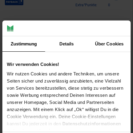
Extra°Punkte:
0
Produktbeschreibung
Zustimmung
Details
Über Cookies
Ritzenhoff & Breker Evora Dessertteller ø 19 cm 6er Set
Stilisierter Zweig in softem Oliv: Bei evora trifft ein
wunderschönes feingezeichnetes Botanik-Motiv auf eine
Wir verwenden Cookies!
zeitlos stilvolle Formensprache. Mit seiner erfrischend
Wir nutzen Cookies und andere Techniken, um unsere
natürlichen Eleganz ist evora ein Geschirr, das man jeden Tag
Seiten sicher und zuverlässig anzubieten, eine Vielzahl
gern auf dem Tisch hat.
von Services bereitzustellen, diese stetig zu verbessern
Artikeldetails:
sowie Werbung entsprechend Deinen Interessen auf
Durchmesser: ca. 19 cm
unserer Homepage, Social Media und Partnerseiten
Höhe: ca. 2 cm
anzuzeigen. Mit einem Klick auf „Ok“ willigst Du in die
Material: Porzellan
Cookie Verwendung ein. Deine Cookie-Einstellungen
Merkmal: spülmaschinengeeignet
kannst Du jederzeit in den
Datenschutzinformationen
Lieferungsumfang: 6x Dessertteller
ändern bzw. widerrufen.