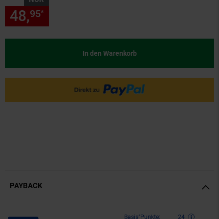
48,
nur 48,
€ Sternchen Fußn
95
95
*
In den Warenkorb
PAYBACK
Payback Punkte
Basis°Punkte:
24