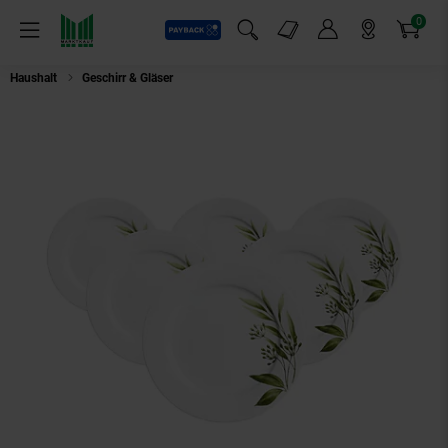
0
Payback
Markt-Angebote
Artikel
Menü
Suchfeld einblenden
Mein Konto
Markt finden
Warenkorb
Haushalt
Geschirr & Gläser
Ritzenhoff & Breker Dessertteller Evora ø 19 cm