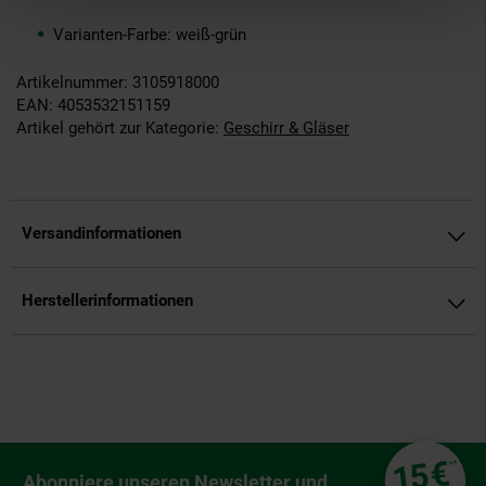
Varianten-Farbe: weiß-grün
Artikelnummer: 3105918000
EAN: 4053532151159
Artikel gehört zur Kategorie:
Geschirr & Gläser
Versandinformationen
Herstellerinformationen
Fußzeile
€
15
**
Newsletter Anmeldung
Abonniere unseren Newsletter und