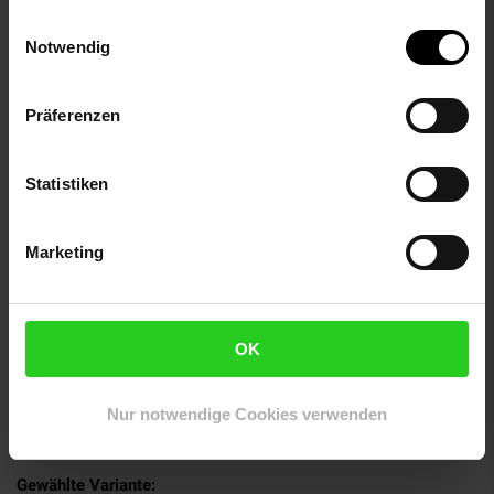
Anzahl Teile: 6
Einwilligungsauswahl
Durchmesser (cm): 19.0
Notwendig
Serien-Bezeichnung: Evora
Elektroprodukt: Nein
Präferenzen
Farbe: weiß-grün
Form: Rund
Verantwortliche Person für die EU: Ritzenhoff & Breker
Statistiken
GmbH & Co. KG, Industriestraße 21, 33014 Bad Driburg,
Deutschland, info@ritzenhoff-breker.de
GPSR PLZ & Ort: 33014 Bad Driburg
Marketing
Produkttyp: Dessertteller
Grundpreispflicht: Nein
Kollektion Serie: EVORA
Lieferungsumfang: 6x Dessertteller
OK
Material: Porzellan
Merkmal: Spülmaschinengeeignet
Set-Größe: 6er Set
Nur notwendige Cookies verwenden
Maßangabe: ø 19 cm
Gewählte Variante: