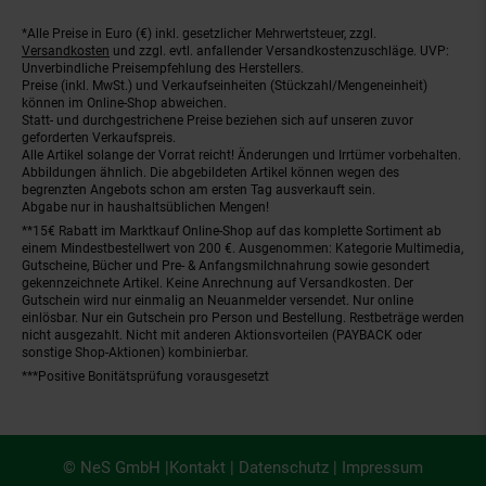
*Alle Preise in Euro (€) inkl. gesetzlicher Mehrwertsteuer, zzgl.
Fußnoten
Versandkosten
und zzgl. evtl. anfallender Versandkostenzuschläge. UVP:
Unverbindliche Preisempfehlung des Herstellers.
Preise (inkl. MwSt.) und Verkaufseinheiten (Stückzahl/Mengeneinheit)
können im Online-Shop abweichen.
Statt- und durchgestrichene Preise beziehen sich auf unseren zuvor
geforderten Verkaufspreis.
Alle Artikel solange der Vorrat reicht! Änderungen und Irrtümer vorbehalten.
Abbildungen ähnlich. Die abgebildeten Artikel können wegen des
begrenzten Angebots schon am ersten Tag ausverkauft sein.
Abgabe nur in haushaltsüblichen Mengen!
**15€ Rabatt im Marktkauf Online-Shop auf das komplette Sortiment ab
einem Mindestbestellwert von 200 €. Ausgenommen: Kategorie Multimedia,
Gutscheine, Bücher und Pre- & Anfangsmilchnahrung sowie gesondert
gekennzeichnete Artikel. Keine Anrechnung auf Versandkosten. Der
Gutschein wird nur einmalig an Neuanmelder versendet. Nur online
einlösbar. Nur ein Gutschein pro Person und Bestellung. Restbeträge werden
nicht ausgezahlt. Nicht mit anderen Aktionsvorteilen (PAYBACK oder
sonstige Shop-Aktionen) kombinierbar.
***Positive Bonitätsprüfung vorausgesetzt
© NeS GmbH |
Kontakt
|
Datenschutz
|
Impressum