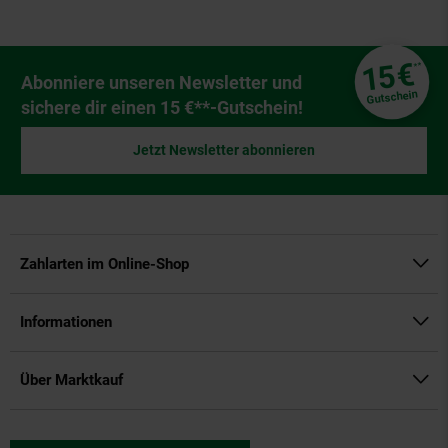
Fußzeile
€
15
**
Newsletter Anmeldung
Abonniere unseren Newsletter und
Gutschein
sichere dir einen 15 €**-Gutschein!
Jetzt Newsletter abonnieren
Zahlarten im Online-Shop
Informationen
Über Marktkauf