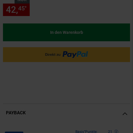
42,
nur 42,
€ Sternchen Fußn
45
45
*
In den Warenkorb
PAYBACK
Payback Punkte
Basis°Punkte:
21