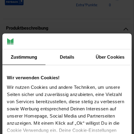
Extra°Punkte:
0
Produktbeschreibung
Ritzenhoff & Breker Bianco Eierteller ø 14,5 cm 6er Set
Zustimmung
Details
Über Cookies
Die Eierteller der Serie „Bianco“ überzeugen mit einer
klassisch-schlichten Formgebung und zeitloser Eleganz. Das
puristische Design ohne Dekor fügt sich harmonisch in jede
Tischgestaltung ein und lässt sich vielseitig mit anderem
Wir verwenden Cookies!
Geschirr kombinieren. Die speziell geformten Teller eignen
Wir nutzen Cookies und andere Techniken, um unsere
sich ideal zum stilvollen Servieren von Frühstückseiern und
Seiten sicher und zuverlässig anzubieten, eine Vielzahl
ergänzen den gedeckten Frühstückstisch auf praktische
Weise.
von Services bereitzustellen, diese stetig zu verbessern
sowie Werbung entsprechend Deinen Interessen auf
Artikeldetails:
unserer Homepage, Social Media und Partnerseiten
Durchmesser: ca. 14,5 cm
anzuzeigen. Mit einem Klick auf „Ok“ willigst Du in die
Höhe: ca. 2 cm
Cookie Verwendung ein. Deine Cookie-Einstellungen
Material: Porzellan