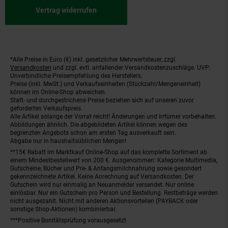
Vertrag widerrufen
*Alle Preise in Euro (€) inkl. gesetzlicher Mehrwertsteuer, zzgl.
Fußnoten
Versandkosten
und zzgl. evtl. anfallender Versandkostenzuschläge. UVP:
Unverbindliche Preisempfehlung des Herstellers.
Preise (inkl. MwSt.) und Verkaufseinheiten (Stückzahl/Mengeneinheit)
können im Online-Shop abweichen.
Statt- und durchgestrichene Preise beziehen sich auf unseren zuvor
geforderten Verkaufspreis.
Alle Artikel solange der Vorrat reicht! Änderungen und Irrtümer vorbehalten.
Abbildungen ähnlich. Die abgebildeten Artikel können wegen des
begrenzten Angebots schon am ersten Tag ausverkauft sein.
Abgabe nur in haushaltsüblichen Mengen!
**15€ Rabatt im Marktkauf Online-Shop auf das komplette Sortiment ab
einem Mindestbestellwert von 200 €. Ausgenommen: Kategorie Multimedia,
Gutscheine, Bücher und Pre- & Anfangsmilchnahrung sowie gesondert
gekennzeichnete Artikel. Keine Anrechnung auf Versandkosten. Der
Gutschein wird nur einmalig an Neuanmelder versendet. Nur online
einlösbar. Nur ein Gutschein pro Person und Bestellung. Restbeträge werden
nicht ausgezahlt. Nicht mit anderen Aktionsvorteilen (PAYBACK oder
sonstige Shop-Aktionen) kombinierbar.
***Positive Bonitätsprüfung vorausgesetzt