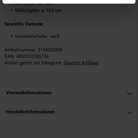
Set-Größe: 6er Set
Maßangabe: ø 14,5 cm
Gewählte Variante:
Varianten-Farbe: weiß
Artikelnummer: 3154652000
EAN: 4053532165736
Artikel gehört zur Kategorie:
Geschirr & Gläser
Versandinformationen
Herstellerinformationen