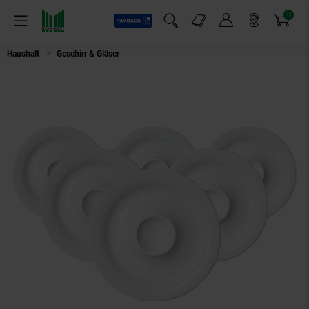
0
Payback
Markt-Angebote
Artikel
Menü
Suchfeld einblenden
Mein Konto
Markt finden
Warenkorb
Haushalt
Geschirr & Gläser
Ritzenhoff & Breker Eierteller Bianco ø 14,5 cm