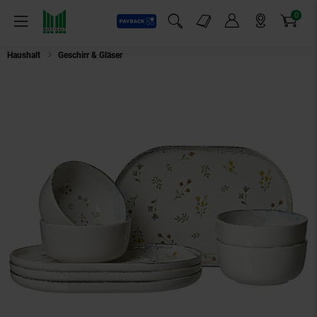
0
Payback
Markt-Angebote
Artikel
Menü
Suchfeld einblenden
Mein Konto
Markt finden
Warenkorb
Haushalt
Geschirr & Gläser
Ritzenhoff & Breker Frühstücks-Set Viola 8er S