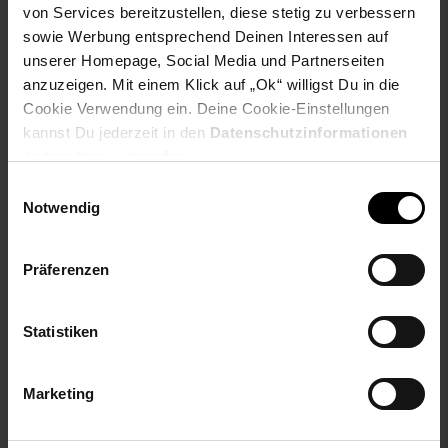
4× Frühstücksteller
von Services bereitzustellen, diese stetig zu verbessern
4× Müslischale
sowie Werbung entsprechend Deinen Interessen auf
unserer Homepage, Social Media und Partnerseiten
Artikeldetails:
anzuzeigen. Mit einem Klick auf „Ok“ willigst Du in die
Material: Steinzeug
Cookie Verwendung ein. Deine Cookie-Einstellungen
Merkmal: Spülmaschinenfest, mikrowellensicher
kannst Du jederzeit in den
Datenschutzinformationen
ändern bzw. widerrufen.
Frühstücksteller:
Durchmesser: ca. 30 cm
Einwilligungsauswahl
Höhe: ca. 2 cm
Notwendig
Müslischale:
Durchmesser: ca. 14,5 cm
Präferenzen
Höhe: ca. 6,5 cm
Inhalt: ca. 660 ml
Statistiken
Anzahl Personen: 4
Anzahl Teile: 8
Serien-Bezeichnung: Viola
Marketing
Elektroprodukt: Nein
Farbe: bunt