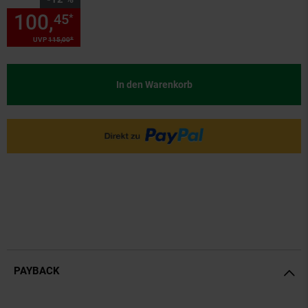
100,
Sie Sparen 12 Prozent, 1
45
*
*
UVP
115,
00
UVP : 115,
00
€
In den Warenkorb
PAYBACK