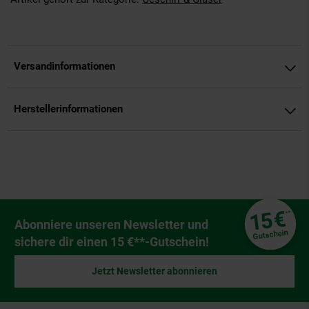
Versandinformationen
Herstellerinformationen
Fußzeile
€
15
**
Newsletter Anmeldung
Abonniere unseren Newsletter und
Gutschein
sichere dir einen 15 €**-Gutschein!
Jetzt Newsletter abonnieren