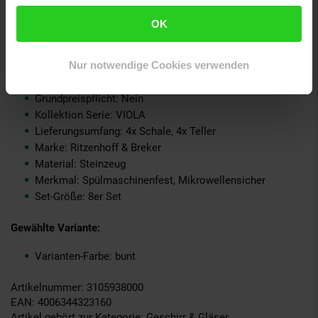
Form: Rund
OK
Verantwortliche Person für die EU: Ritzenhoff & Breker
GmbH & Co. KG, Industriestraße 21, 33014 Bad Driburg,
Deutschland, info@ritzenhoff-breker.de
Nur notwendige Cookies verwenden
GPSR PLZ & Ort: 33014 Bad Driburg
Produkttyp: Frühstücks-Set
Grundpreispflicht: Nein
Kollektion Serie: VIOLA
Lieferungsumfang: 4x Schale, 4x Teller
Marke: Ritzenhoff & Breker
Material: Steinzeug
Merkmal: Spülmaschinenfest, Mikrowellensicher
Set-Größe: 8er Set
Gewählte Variante:
Varianten-Farbe: bunt
Artikelnummer: 3105938000
EAN: 4006344323160
Artikel gehört zur Kategorie:
Geschirr & Gläser