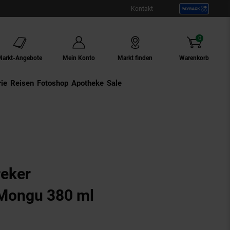
Kontakt
0
Artikel
Markt-Angebote
Mein Konto
Markt finden
Warenkorb
ie
Externer Link:
Reisen
Externer Link:
Fotoshop
Externer Link:
Apotheke
Sale
reker
Mongu 380 ml