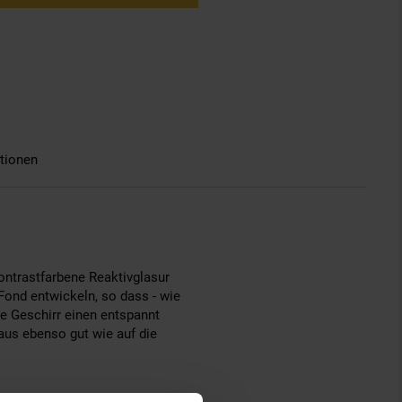
tionen
ontrastfarbene Reaktivglasur
Fond entwickeln, so dass - wie
ge Geschirr einen entspannt
aus ebenso gut wie auf die