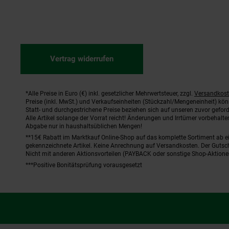
Vertrag widerrufen
*Alle Preise in Euro (€) inkl. gesetzlicher Mehrwertsteuer, zzgl.
Versandkos
Fußnoten
Preise (inkl. MwSt.) und Verkaufseinheiten (Stückzahl/Mengeneinheit) kö
Statt- und durchgestrichene Preise beziehen sich auf unseren zuvor geford
Alle Artikel solange der Vorrat reicht! Änderungen und Irrtümer vorbehal
Abgabe nur in haushaltsüblichen Mengen!
**15€ Rabatt im Marktkauf Online-Shop auf das komplette Sortiment ab 
gekennzeichnete Artikel. Keine Anrechnung auf Versandkosten. Der Gutsch
Nicht mit anderen Aktionsvorteilen (PAYBACK oder sonstige Shop-Aktione
***Positive Bonitätsprüfung vorausgesetzt