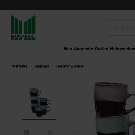
Schließen
Suche:
Neu
Angebote
Garten
Heimwerke
Startseite
Haushalt
Geschirr & Gläser
Ritzenhoff & Breker Henke