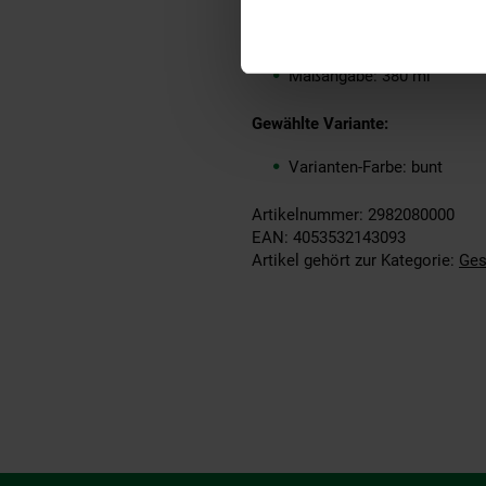
Merkmal: Spülmaschinenge
Inhalt (in ml): 380
Set-Größe: 6er Set
Maßangabe: 380 ml
Gewählte Variante:
Varianten-Farbe: bunt
Artikelnummer: 2982080000
EAN: 4053532143093
Artikel gehört zur Kategorie:
Ges