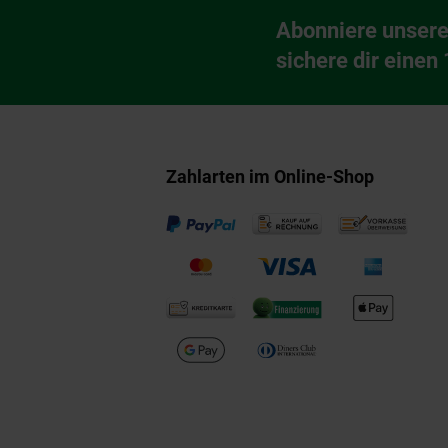
Fußzeile
Abonniere unsere
Newsletter Anmeldu
sichere dir einen
Zahlarten im Online-Shop