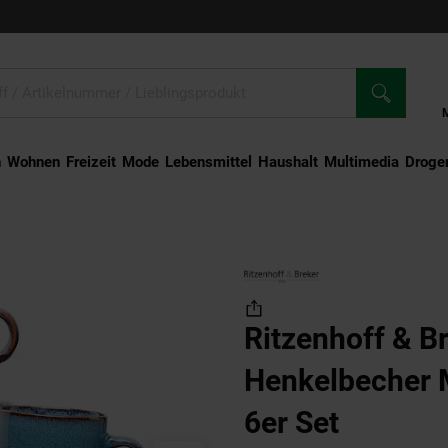
n
Wohnen
Freizeit
Mode
Lebensmittel
Haushalt
Multimedia
Droger
lbecher Mongu 380 ml 6er Set
Ritzenhoff & B
Henkelbecher 
6er Set