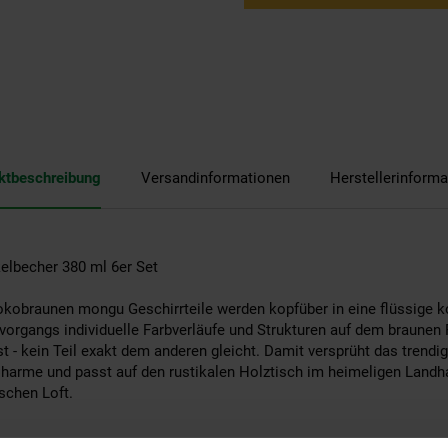
ktbeschreibung
Versandinformationen
Herstellerinforma
elbecher 380 ml 6er Set
okobraunen mongu Geschirrteile werden kopfüber in eine flüssige k
vorgangs individuelle Farbverläufe und Strukturen auf dem braunen 
t - kein Teil exakt dem anderen gleicht. Damit versprüht das trendi
harme und passt auf den rustikalen Holztisch im heimeligen Landh
schen Loft.