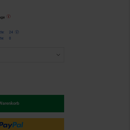
age
te:
24
te:
0
€ Sternchen Fußnote, Details am
 Warenkorb