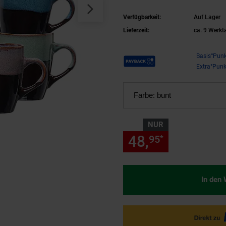
Verfügbarkeit:
Auf Lager
Lieferzeit:
ca. 9 Werkt
Payback Punkte
Basis°Punk
Extra°Punk
Farbe:
bunt
NUR
48,
nur 48,
95
95
*
In den