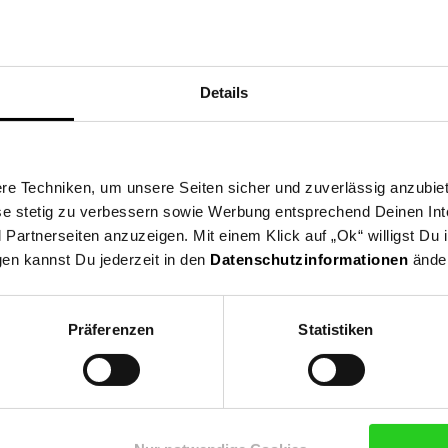
5 cm
et
cher
Details
u
e Techniken, um unsere Seiten sicher und zuverlässig anzubiet
ese stetig zu verbessern sowie Werbung entsprechend Deinen In
artnerseiten anzuzeigen. Mit einem Klick auf „Ok“ willigst Du
 die EU: Ritzenhoff & Breker GmbH & Co. KG, Industriestraße 21, 33
gen kannst Du jederzeit in den
Datenschutzinformationen
änder
 Driburg
Präferenzen
Statistiken
er