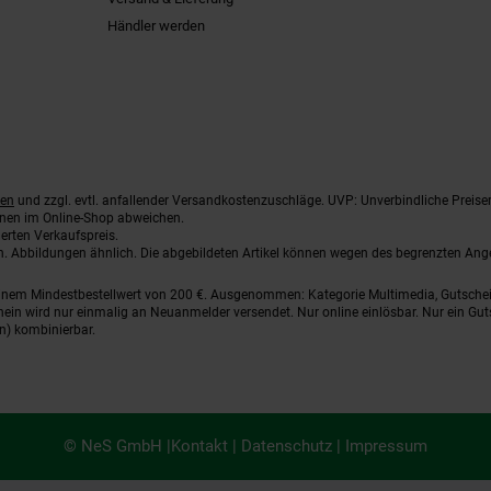
Händler werden
ten
und zzgl. evtl. anfallender Versandkostenzuschläge. UVP: Unverbindliche Preise
nnen im Online-Shop abweichen.
erten Verkaufspreis.
ten. Abbildungen ähnlich. Die abgebildeten Artikel können wegen des begrenzten An
einem Mindestbestellwert von 200 €. Ausgenommen: Kategorie Multimedia, Gutsche
ein wird nur einmalig an Neuanmelder versendet. Nur online einlösbar. Nur ein Gut
n) kombinierbar.
© NeS GmbH |
Kontakt
|
Datenschutz
|
Impressum