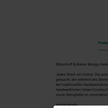
Produ
Ritzenhoff & Breker Mongu Henk
Jedes Stück ein Unikat: Die sch
getaucht, die während des Brenn
bei traditioneller Handwerkskuns
handwerklichen Urban-Country-C
coole Steinplatte im minimalisti
Artikeldetails: