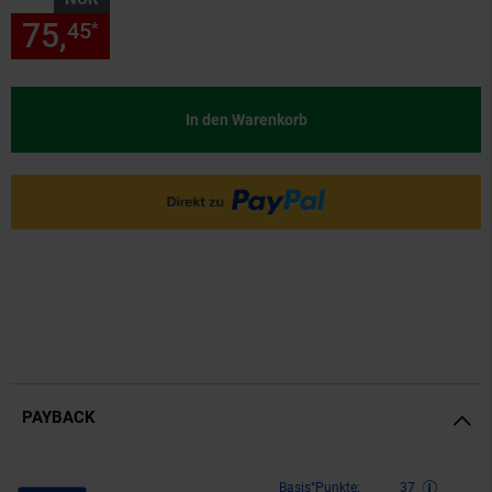
75,
nur 75,
€ Sternchen Fußn
45
45
*
In den Warenkorb
PAYBACK
Payback Punkte
Basis°Punkte:
37