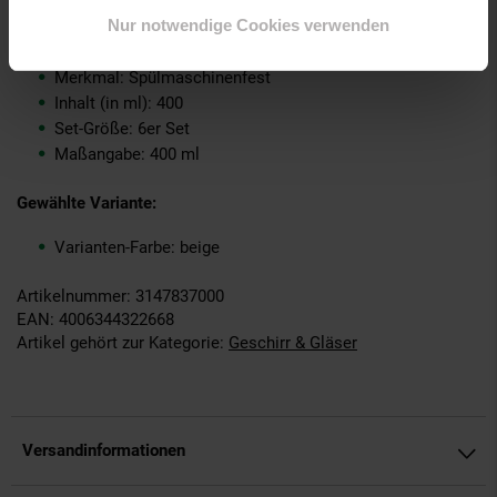
Lieferungsumfang: 6x Kaffeebecher
Nur notwendige Cookies verwenden
Marke: Ritzenhoff & Breker
Material: Porzellan
Merkmal: Spülmaschinenfest
Inhalt (in ml): 400
Set-Größe: 6er Set
Maßangabe: 400 ml
Gewählte Variante:
Varianten-Farbe: beige
Artikelnummer: 3147837000
EAN: 4006344322668
Artikel gehört zur Kategorie:
Geschirr & Gläser
Versandinformationen