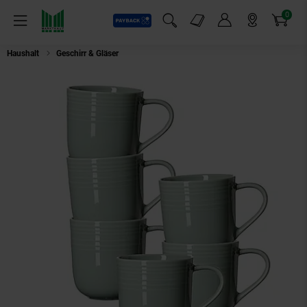
0
Payback
Markt-Angebote
Artikel
Menü
Suchfeld einblenden
Mein Konto
Markt finden
Warenkorb
Haushalt
Geschirr & Gläser
Ritzenhoff & Breker Kaffeebecher Levi 400 ml 6