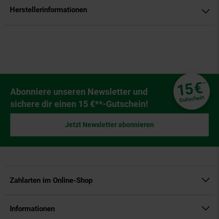
Herstellerinformationen
Fußzeile
€
15
**
Newsletter Anmeldung
Abonniere unseren Newsletter und
Gutschein
sichere dir einen 15 €**-Gutschein!
Jetzt Newsletter abonnieren
Zahlarten im Online-Shop
Informationen