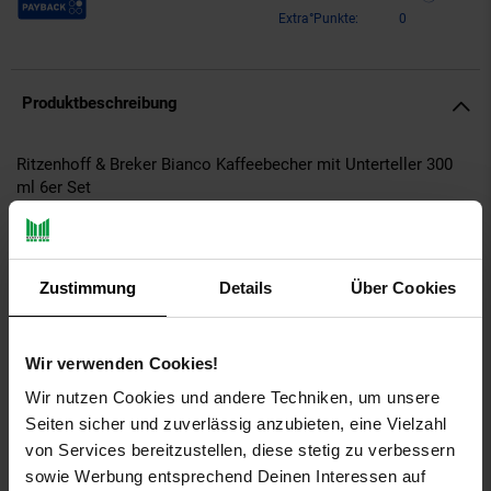
Extra°Punkte:
0
Produktbeschreibung
Ritzenhoff & Breker Bianco Kaffeebecher mit Unterteller 300
ml 6er Set
Die Kaffeebecher mit Untertellern der Serie „Bianco“
überzeugen mit einer klassisch-schlichten Formgebung und
zeitloser Eleganz. Das reduzierte Design ohne Dekor fügt sich
Zustimmung
Details
Über Cookies
harmonisch in jede Tischgestaltung ein und lässt sich
vielseitig kombinieren. Die Kombination aus Becher und
passendem Unterteller eignet sich ideal für Kaffee, Tee und
Wir verwenden Cookies!
andere Heißgetränke und sorgt für einen stilvoll gedeckten
Tisch.
Wir nutzen Cookies und andere Techniken, um unsere
Seiten sicher und zuverlässig anzubieten, eine Vielzahl
Das Set enthält:
von Services bereitzustellen, diese stetig zu verbessern
6x Kaffeebecher
sowie Werbung entsprechend Deinen Interessen auf
6x Unterteller