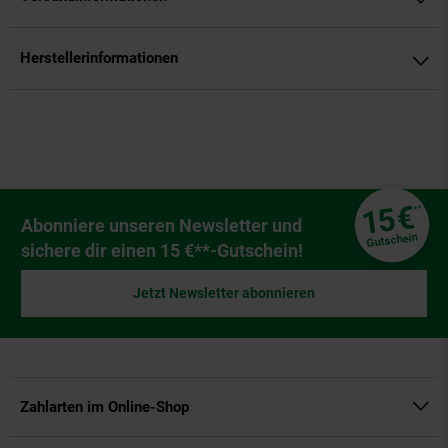
Herstellerinformationen
Fußzeile
€
15
**
Newsletter Anmeldung
Abonniere unseren Newsletter und
Gutschein
sichere dir einen 15 €**-Gutschein!
Jetzt Newsletter abonnieren
Zahlarten im Online-Shop