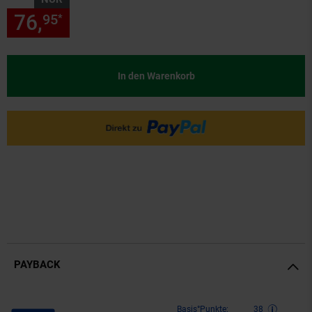
76,
nur 76,
€ Sternchen Fußn
95
95
*
In den Warenkorb
PAYBACK
Payback Punkte
Basis°Punkte:
38