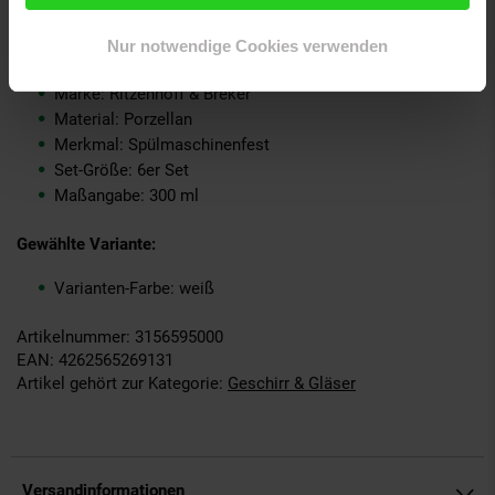
Grundpreispflicht: Nein
Kollektion Serie: BIANCO
Nur notwendige Cookies verwenden
Lieferungsumfang: 6x Tasse, 6x Untertasse
Marke: Ritzenhoff & Breker
Material: Porzellan
Merkmal: Spülmaschinenfest
Set-Größe: 6er Set
Maßangabe: 300 ml
Gewählte Variante:
Varianten-Farbe: weiß
Artikelnummer: 3156595000
EAN: 4262565269131
Artikel gehört zur Kategorie:
Geschirr & Gläser
Versandinformationen