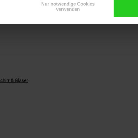
Nur notwendige Cookies
verwenden
st
chirr & Gläser