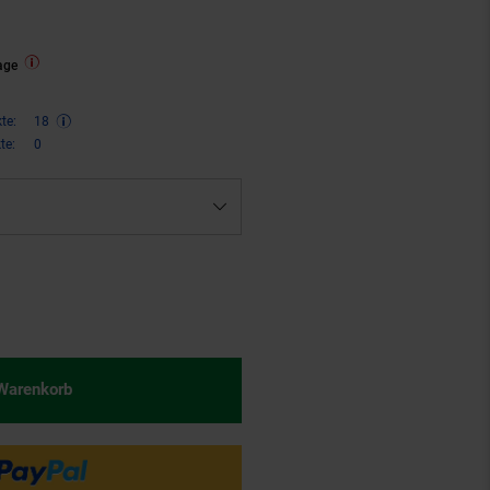
age
te:
18
te:
0
€ Sternchen Fußnote, Details am
 Warenkorb