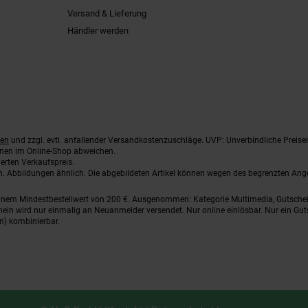
Versand & Lieferung
Händler werden
ten
und zzgl. evtl. anfallender Versandkostenzuschläge. UVP: Unverbindliche Preise
nnen im Online-Shop abweichen.
erten Verkaufspreis.
ten. Abbildungen ähnlich. Die abgebildeten Artikel können wegen des begrenzten An
einem Mindestbestellwert von 200 €. Ausgenommen: Kategorie Multimedia, Gutsche
ein wird nur einmalig an Neuanmelder versendet. Nur online einlösbar. Nur ein Gut
n) kombinierbar.
© NeS GmbH |
Kontakt
|
Datenschutz
|
Impressum