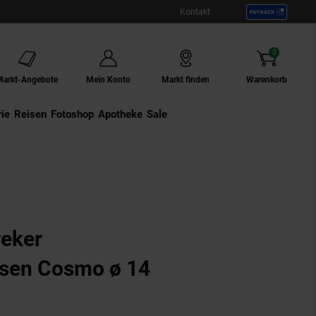
Kontakt
0
Artikel
Markt-Angebote
Mein Konto
Markt finden
Warenkorb
ie
Externer Link:
Reisen
Externer Link:
Fotoshop
Externer Link:
Apotheke
Sale
reker
ssen Cosmo ø 14