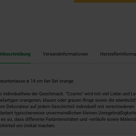
ktbeschreibung
Versandinformationen
Herstellerinforma
eeuntertasse ø 14 cm 6er Set orange
so individuellwie der Geschmack: "Cosmo" wird mit viel Liebe und L
belartigen orangenen, blauen oder grauen Ringe sowie die ebenholzfa
 Dekorateur auf jedem Geschirrteil individuell mit verschiedenen T
ndarbeit typischerweise unvermeindlichen kleinen Unregelmäßigkeite
es so, dass differente Farbintensitäten und -verläufe sowie Malero
hirrteil ein Unikat machen.