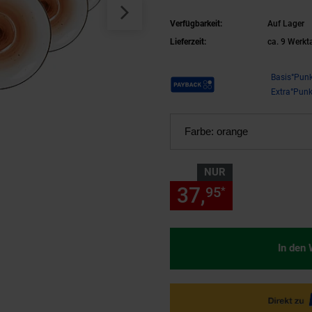
Verfügbarkeit:
Auf Lager
Lieferzeit:
ca. 9 Werkt
Payback Punkte
Basis°Punk
Extra°Punk
Farbe:
orange
NUR
37,
nur 37,
95
95
*
In den