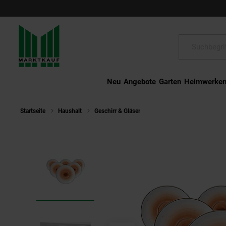
Schließen
Suche:
Neu
Angebote
Garten
Heimwerke
Startseite
Haushalt
Geschirr & Gläser
Ritzenhoff & Breker Kaffe