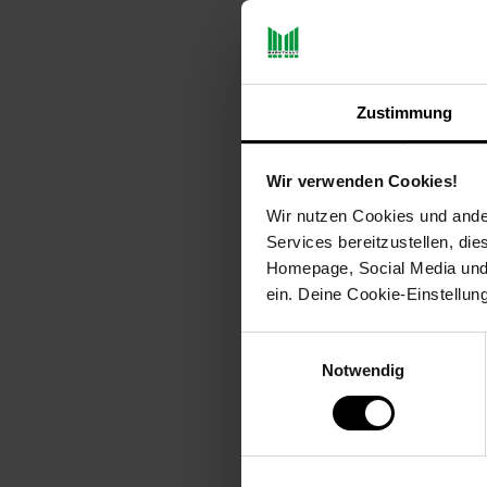
Artikeldetails:
Durchmesser: ca. 14 cm
Höhe: ca. 2 cm
Material. Porzellan
Merkmal: Spülmaschinenfest
Zustimmung
Lieferungsumfang: 6x Kaffeeunt
Anzahl Teile: 6
Wir verwenden Cookies!
Durchmesser (cm): 14.0
Serien-Bezeichnung: Cosm
Wir nutzen Cookies und ander
Elektroprodukt: Nein
Services bereitzustellen, di
Farbe: orange
Homepage, Social Media und P
Form: Rund
ein. Deine Cookie-Einstellun
Verantwortliche Person für
info@ritzenhoff-breker.de
Einwilligungsauswahl
GPSR PLZ & Ort: 33014 Bad
Notwendig
Produkttyp: Kaffeeuntertas
Grundpreispflicht: Nein
Kollektion Serie: COSMO
Lieferungsumfang: 6x Unte
Marke: Ritzenhoff & Breker