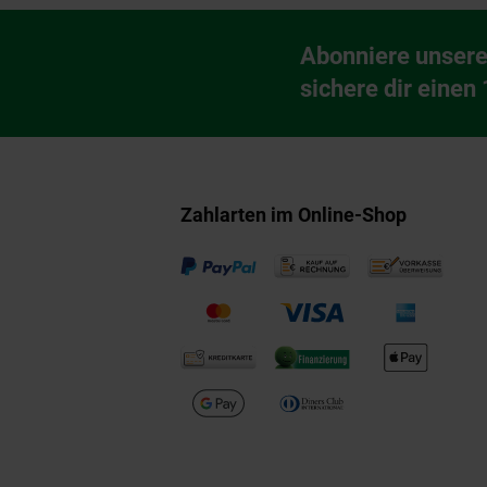
Fußzeile
Abonniere unsere
Newsletter Anmeldu
sichere dir einen
Zahlarten im Online-Shop