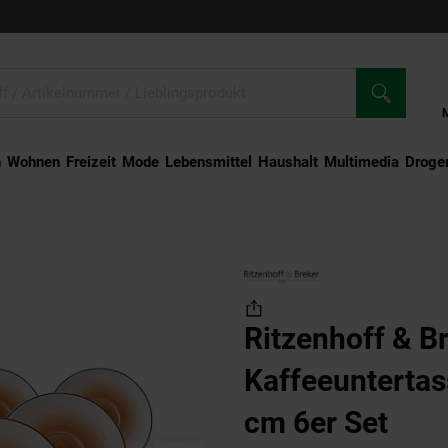
n
Wohnen
Freizeit
Mode
Lebensmittel
Haushalt
Multimedia
Droger
euntertassen Cosmo ø 14 cm 6er Set
Ritzenhoff & B
Kaffeeunterta
cm 6er Set