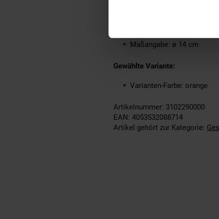
Material: Porzellan
Merkmal: Spülmaschinenfe
Set-Größe: 6er Set
Maßangabe: ø 14 cm
Gewählte Variante:
Varianten-Farbe: orange
Artikelnummer: 3102290000
EAN: 4053532088714
Artikel gehört zur Kategorie:
Ges