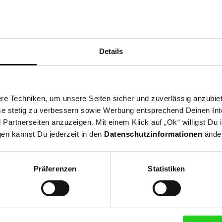
Details
ertasse
o
e Techniken, um unsere Seiten sicher und zuverlässig anzubiet
ese stetig zu verbessern sowie Werbung entsprechend Deinen In
artnerseiten anzuzeigen. Mit einem Klick auf „Ok“ willigst Du
gen kannst Du jederzeit in den
Datenschutzinformationen
änder
 die EU: Ritzenhoff & Breker GmbH & Co. KG, Industriestraße 21, 33
 Driburg
Präferenzen
Statistiken
sen
rtasse