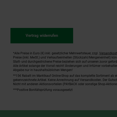
Vertrag widerrufen
*Alle Preise in Euro (€) inkl. gesetzlicher Mehrwertsteuer, zzgl.
Versandkos
Fußnoten
Preise (inkl. MwSt.) und Verkaufseinheiten (Stückzahl/Mengeneinheit) kö
Statt- und durchgestrichene Preise beziehen sich auf unseren zuvor geford
Alle Artikel solange der Vorrat reicht! Änderungen und Irrtümer vorbehal
Abgabe nur in haushaltsüblichen Mengen!
**15€ Rabatt im Marktkauf Online-Shop auf das komplette Sortiment ab 
gekennzeichnete Artikel. Keine Anrechnung auf Versandkosten. Der Gutsch
Nicht mit anderen Aktionsvorteilen (PAYBACK oder sonstige Shop-Aktione
***Positive Bonitätsprüfung vorausgesetzt