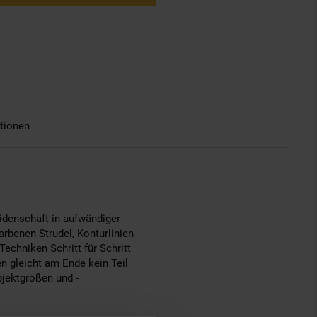
tionen
eidenschaft in aufwändiger
rbenen Strudel, Konturlinien
echniken Schritt für Schritt
n gleicht am Ende kein Teil
bjektgrößen und -