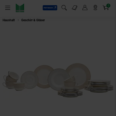
0
Payback
Markt-Angebote
Artikel
Menü
Suchfeld einblenden
Mein Konto
Markt finden
Warenkorb
Haushalt
Geschirr & Gläser
Ritzenhoff & Breker Kombiservice Geo 30er Set