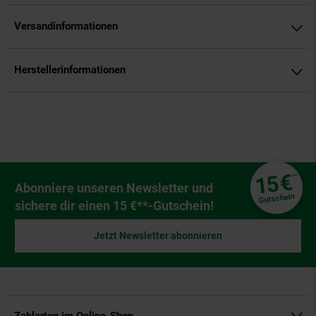
Versandinformationen
Herstellerinformationen
Fußzeile
€
15
**
Newsletter Anmeldung
Abonniere unseren Newsletter und
Gutschein
sichere dir einen 15 €**-Gutschein!
Jetzt Newsletter abonnieren