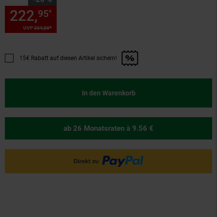
222,
Sie Sparen 26 Prozent, 2
95
*
*
UVP
304,
00
UVP : 304,
00
€
15€ Rabatt auf diesen Artikel sichern!
Promotion "15€ Rabatt auf diesen Artikel sichern!" anwenden
In den Warenkorb
ab 26 Monatsraten
à 9.56 €