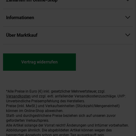
Zahlarten im Online-Shop
Informationen
Über Marktkauf
Vertrag widerrufen
*Alle Preise in Euro (€) inkl. gesetzlicher Mehrwertsteuer, zzgl.
Fußnoten
Versandkosten
und zzgl. evtl. anfallender Versandkostenzuschläge. UVP:
Unverbindliche Preisempfehlung des Herstellers.
Preise (inkl. MwSt.) und Verkaufseinheiten (Stückzahl/Mengeneinheit)
können im Online-Shop abweichen.
Statt- und durchgestrichene Preise beziehen sich auf unseren zuvor
geforderten Verkaufspreis.
Alle Artikel solange der Vorrat reicht! Änderungen und Irrtümer vorbehalten.
Abbildungen ähnlich. Die abgebildeten Artikel können wegen des
begrenzten Angebots schon am ersten Tag ausverkauft sein.