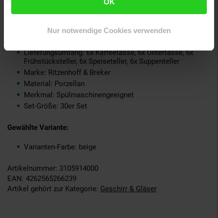
OK
GPSR PLZ & Ort: 33014 Bad Driburg
Produkttyp: Kombiservice
Grundpreispflicht: Nein
Nur notwendige Cookies verwenden
Kollektion Serie: GEO
Lieferungsumfang: 6x Kaffeetasse, 6x Untertasse, 6x
Frühstücksteller, 6x Speiseteller, 6x Suppenteller
Marke: Ritzenhoff & Breker
Material: Porzellan
Merkmal: Spülmaschinengeeignet
Set-Größe: 30er Set
Gewählte Variante:
Varianten-Farbe: beige
Artikelnummer: 3105914000
EAN: 4262565266239
Artikel gehört zur Kategorie:
Geschirr & Gläser