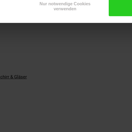
Nur notwendige Cookies
st
verwenden
chirr & Gläser