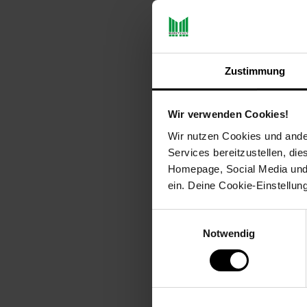
Durchmesser: ca. 16,5 cm
Höhe: ca. 7 cm
Inhalt: ca. 650 ml
Material: Steinzeug
Merkmal: Spülmaschinenfest
Zustimmung
Lieferumfang: 6× Müslischale
Anzahl Teile: 6
Wir verwenden Cookies!
Durchmesser (cm): 16.5
Serien-Bezeichnung: Natur
Wir nutzen Cookies und ander
Elektroprodukt: Nein
Services bereitzustellen, di
Form: Rund
Homepage, Social Media und P
Verantwortliche Person für
ein. Deine Cookie-Einstellun
info@ritzenhoff-breker.de
GPSR PLZ & Ort: 33014 Bad
Einwilligungsauswahl
Produkttyp: Müslischalen
Notwendig
Grundpreispflicht: Nein
Kollektion Serie: NATURA
Lieferungsumfang: 6x Scha
Marke: Ritzenhoff & Breker
Material: Steinzeug