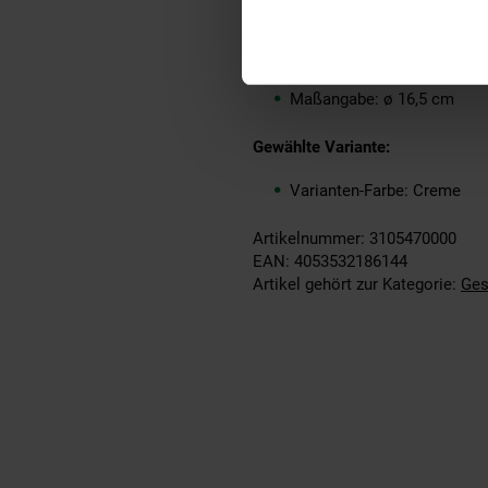
Merkmal: Spülmaschinenfe
Inhalt (in ml): 650
Set-Größe: 6er Set
Maßangabe: ø 16,5 cm
Gewählte Variante:
Varianten-Farbe: Creme
Artikelnummer: 3105470000
EAN: 4053532186144
Artikel gehört zur Kategorie:
Ges