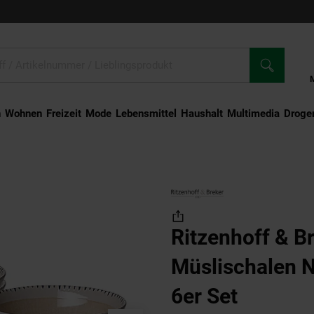
n
Wohnen
Freizeit
Mode
Lebensmittel
Haushalt
Multimedia
Droger
chalen Natura ø 16,5 cm 6er Set
Ritzenhoff & B
Müslischalen N
6er Set