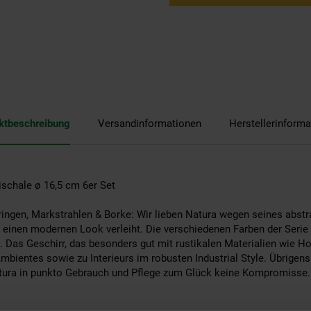
ktbeschreibung
Versandinformationen
Herstellerinforma
ischale ø 16,5 cm 6er Set
gen, Markstrahlen & Borke: Wir lieben Natura wegen seines abstrak
l einen modernen Look verleiht. Die verschiedenen Farben der Serie
Das Geschirr, das besonders gut mit rustikalen Materialien wie Ho
bientes sowie zu Interieurs im robusten Industrial Style. Übrige
Natura in punkto Gebrauch und Pflege zum Glück keine Kompromisse.