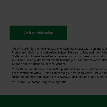
Vertrag widerrufen
*Alle Preise in Euro (€) inkl. gesetzlicher Mehrwertsteuer, zzgl.
Versandkos
Fußnoten
Preise (inkl. MwSt.) und Verkaufseinheiten (Stückzahl/Mengeneinheit) kö
Statt- und durchgestrichene Preise beziehen sich auf unseren zuvor geford
Alle Artikel solange der Vorrat reicht! Änderungen und Irrtümer vorbehal
Abgabe nur in haushaltsüblichen Mengen!
**15€ Rabatt im Marktkauf Online-Shop auf das komplette Sortiment ab 
gekennzeichnete Artikel. Keine Anrechnung auf Versandkosten. Der Gutsch
Nicht mit anderen Aktionsvorteilen (PAYBACK oder sonstige Shop-Aktione
***Positive Bonitätsprüfung vorausgesetzt