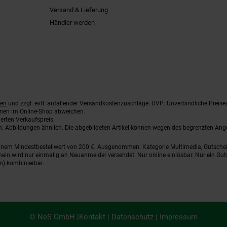
Versand & Lieferung
Händler werden
ten
und zzgl. evtl. anfallender Versandkostenzuschläge. UVP: Unverbindliche Preise
nnen im Online-Shop abweichen.
erten Verkaufspreis.
ten. Abbildungen ähnlich. Die abgebildeten Artikel können wegen des begrenzten An
einem Mindestbestellwert von 200 €. Ausgenommen: Kategorie Multimedia, Gutsche
ein wird nur einmalig an Neuanmelder versendet. Nur online einlösbar. Nur ein Gut
n) kombinierbar.
© NeS GmbH |
Kontakt
|
Datenschutz
|
Impressum