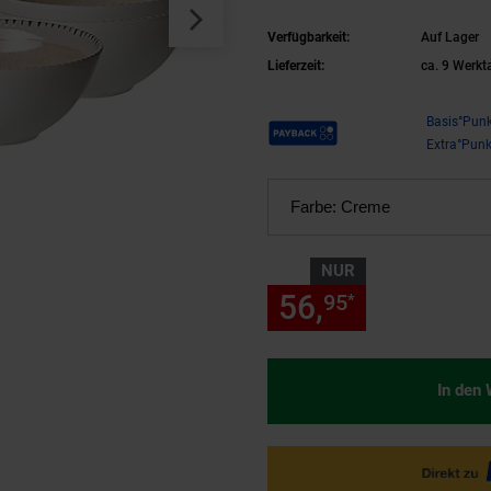
Verfügbarkeit:
Auf Lager
Lieferzeit:
ca. 9 Werkt
Payback Punkte
Basis°Punk
Extra°Punk
Farbe:
Creme
NUR
56,
nur 56,
95
95
*
In den