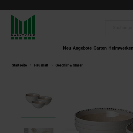
Schließen
Suche:
Neu
Angebote
Garten
Heimwerke
Startseite
Haushalt
Geschirr & Gläser
Ritzenhoff & Breker Müslis