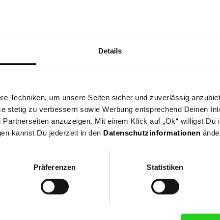
Details
a
e Techniken, um unsere Seiten sicher und zuverlässig anzubiet
ese stetig zu verbessern sowie Werbung entsprechend Deinen In
artnerseiten anzuzeigen. Mit einem Klick auf „Ok“ willigst Du
 die EU: Ritzenhoff & Breker GmbH & Co. KG, Industriestraße 21, 33
gen kannst Du jederzeit in den
Datenschutzinformationen
änder
 Driburg
Präferenzen
Statistiken
le