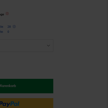
age
te:
28
te:
0
€ Sternchen Fußnote, Details am
 Warenkorb