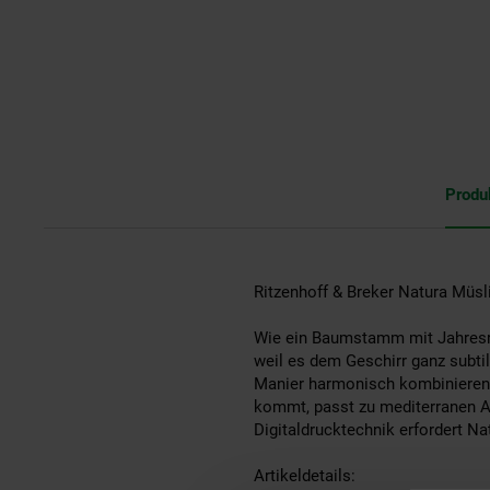
Produ
Ritzenhoff & Breker Natura Müsl
Wie ein Baumstamm mit Jahresrin
weil es dem Geschirr ganz subti
Manier harmonisch kombinieren. 
kommt, passt zu mediterranen Am
Digitaldrucktechnik erfordert 
Artikeldetails: