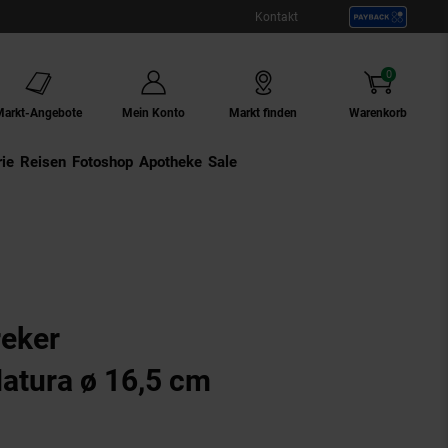
Kontakt
0
Artikel
Markt-Angebote
Mein Konto
Markt finden
Warenkorb
ie
Externer Link:
Reisen
Externer Link:
Fotoshop
Externer Link:
Apotheke
Sale
reker
atura ø 16,5 cm