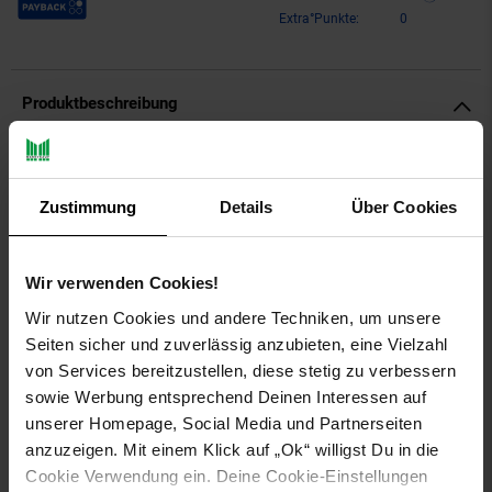
Extra°Punkte:
0
Produktbeschreibung
Ritzenhoff & Breker INGA Salatschale ø 13 cm 12er Set
Zustimmung
Details
Über Cookies
Quasi unentbehrlich: Mit ihrer schlichten, geradlinigen
Gestaltung, die - nebenbei bemerkt - eine prägnante Ästhetik
besitzt, sind die Schalen und der Teller der Serie inga
gebrauchstauglich und benutzerfreundlich - egal, ob morgens,
Wir verwenden Cookies!
mittags oder abends, egal, ob Müsli, Salat, Dessert oder
Wir nutzen Cookies und andere Techniken, um unsere
Knabbereien. Denn ihre konische Form bietet reichlich Tiefe
Seiten sicher und zuverlässig anzubieten, eine Vielzahl
zum Einfüllen von Speisen, weshalb so schnell nichts
von Services bereitzustellen, diese stetig zu verbessern
überlaufen und auf der Tischdecke landen kann. Die Schalen
eignen sich dank ihrer Form und Tiefe übrigens auch ganz
sowie Werbung entsprechend Deinen Interessen auf
hervorragend für Schichtsalate und -desserts.
unserer Homepage, Social Media und Partnerseiten
anzuzeigen. Mit einem Klick auf „Ok“ willigst Du in die
Artikeldetails:
Cookie Verwendung ein. Deine Cookie-Einstellungen
Durchmesser: ca. 13 cm