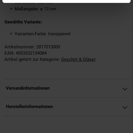
Set-Größe: 12er Set
Maßangabe: ø 13 cm
Gewählte Variante:
Varianten-Farbe: transparent
Artikelnummer: 2817013000
EAN: 4053532134084
Artikel gehört zur Kategorie:
Geschirr & Gläser
Versandinformationen
Herstellerinformationen