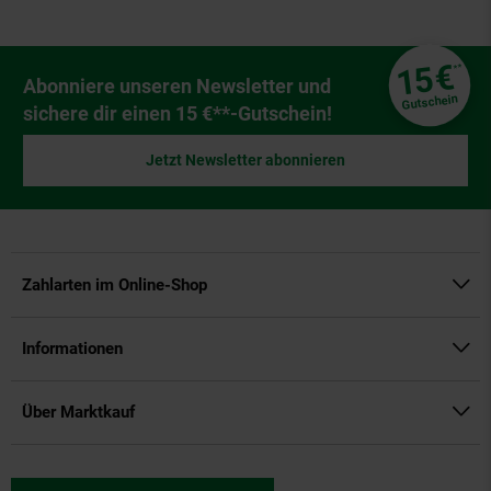
Fußzeile
€
15
**
Newsletter Anmeldung
Abonniere unseren Newsletter und
Gutschein
sichere dir einen 15 €**-Gutschein!
Jetzt Newsletter abonnieren
Zahlarten im Online-Shop
Informationen
Über Marktkauf