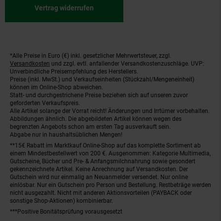
Vertrag widerrufen
*Alle Preise in Euro (€) inkl. gesetzlicher Mehrwertsteuer, zzgl.
Fußnoten
Versandkosten
und zzgl. evtl. anfallender Versandkostenzuschläge. UVP:
Unverbindliche Preisempfehlung des Herstellers.
Preise (inkl. MwSt.) und Verkaufseinheiten (Stückzahl/Mengeneinheit)
können im Online-Shop abweichen.
Statt- und durchgestrichene Preise beziehen sich auf unseren zuvor
geforderten Verkaufspreis.
Alle Artikel solange der Vorrat reicht! Änderungen und Irrtümer vorbehalten.
Abbildungen ähnlich. Die abgebildeten Artikel können wegen des
begrenzten Angebots schon am ersten Tag ausverkauft sein.
Abgabe nur in haushaltsüblichen Mengen!
**15€ Rabatt im Marktkauf Online-Shop auf das komplette Sortiment ab
einem Mindestbestellwert von 200 €. Ausgenommen: Kategorie Multimedia,
Gutscheine, Bücher und Pre- & Anfangsmilchnahrung sowie gesondert
gekennzeichnete Artikel. Keine Anrechnung auf Versandkosten. Der
Gutschein wird nur einmalig an Neuanmelder versendet. Nur online
einlösbar. Nur ein Gutschein pro Person und Bestellung. Restbeträge werden
nicht ausgezahlt. Nicht mit anderen Aktionsvorteilen (PAYBACK oder
sonstige Shop-Aktionen) kombinierbar.
***Positive Bonitätsprüfung vorausgesetzt