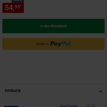
54,
nur 54,
€ Sternchen Fußn
95
95
*
In den Warenkorb
PAYBACK
Payback Punkte
Basis°Punkte:
27