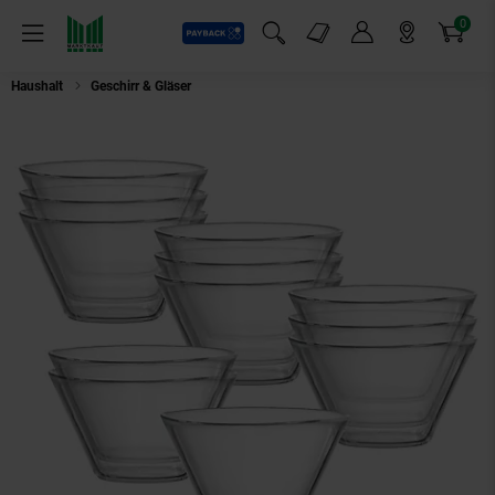
0
Payback
Markt-Angebote
Artikel
Menü
Suchfeld einblenden
Mein Konto
Markt finden
Warenkorb
Haushalt
Geschirr & Gläser
Ritzenhoff & Breker Salatschalen Inga ø 13 cm