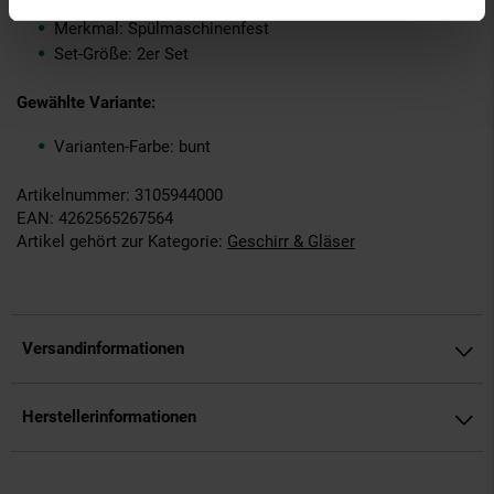
Material: Steinzeug
Merkmal: Spülmaschinenfest
Set-Größe: 2er Set
Gewählte Variante:
Varianten-Farbe: bunt
Artikelnummer: 3105944000
EAN: 4262565267564
Artikel gehört zur Kategorie:
Geschirr & Gläser
Versandinformationen
Herstellerinformationen