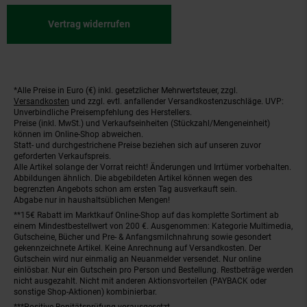
Vertrag widerrufen
*Alle Preise in Euro (€) inkl. gesetzlicher Mehrwertsteuer, zzgl.
Fußnoten
Versandkosten
und zzgl. evtl. anfallender Versandkostenzuschläge. UVP:
Unverbindliche Preisempfehlung des Herstellers.
Preise (inkl. MwSt.) und Verkaufseinheiten (Stückzahl/Mengeneinheit)
können im Online-Shop abweichen.
Statt- und durchgestrichene Preise beziehen sich auf unseren zuvor
geforderten Verkaufspreis.
Alle Artikel solange der Vorrat reicht! Änderungen und Irrtümer vorbehalten.
Abbildungen ähnlich. Die abgebildeten Artikel können wegen des
begrenzten Angebots schon am ersten Tag ausverkauft sein.
Abgabe nur in haushaltsüblichen Mengen!
**15€ Rabatt im Marktkauf Online-Shop auf das komplette Sortiment ab
einem Mindestbestellwert von 200 €. Ausgenommen: Kategorie Multimedia,
Gutscheine, Bücher und Pre- & Anfangsmilchnahrung sowie gesondert
gekennzeichnete Artikel. Keine Anrechnung auf Versandkosten. Der
Gutschein wird nur einmalig an Neuanmelder versendet. Nur online
einlösbar. Nur ein Gutschein pro Person und Bestellung. Restbeträge werden
nicht ausgezahlt. Nicht mit anderen Aktionsvorteilen (PAYBACK oder
sonstige Shop-Aktionen) kombinierbar.