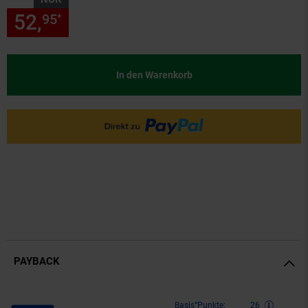
52,
nur 52,
€ Sternchen Fußn
95
95
*
In den Warenkorb
PAYBACK
Payback Punkte
Basis°Punkte:
26