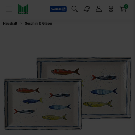
0
Payback
Markt-Angebote
Artikel
Menü
Suchfeld einblenden
Mein Konto
Markt finden
Warenkorb
Haushalt
Geschirr & Gläser
Ritzenhoff & Breker Servierplatten-Set Maro 2e