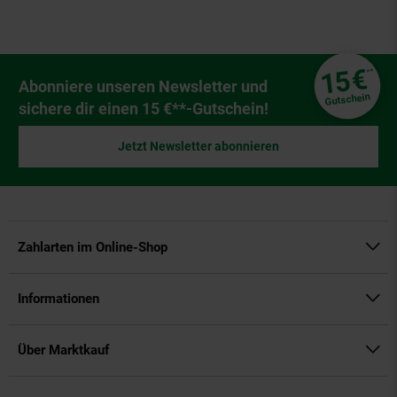
Fußzeile
€
15
**
Newsletter Anmeldung
Abonniere unseren Newsletter und
Gutschein
sichere dir einen 15 €**-Gutschein!
Jetzt Newsletter abonnieren
Zahlarten im Online-Shop
Informationen
Über Marktkauf