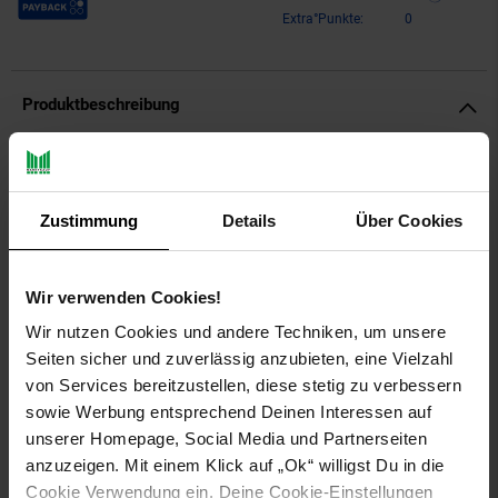
Extra°Punkte:
0
Produktbeschreibung
Ritzenhoff & Breker Maro Servierplatten-Set 2-teilig
Für alle, die Meer wollen: Auf dem maro Geschirr tummeln
Zustimmung
Details
Über Cookies
sich detailreich gestaltete Fische umrahmt von blauen Linien,
die an Wellen erinnern, und winzigen blauen Sprenkeln, die wie
Wassertropfen anmuten. Mit der charmanten Kollektion, die
Wir verwenden Cookies!
besonders gut zu maritimen, mediterranen und Interieurs im
Hampton-Stil passt, lassen sich Fisch, Meeresfrüchte und
Wir nutzen Cookies und andere Techniken, um unsere
auch Sushi stilecht auftischen.
Seiten sicher und zuverlässig anzubieten, eine Vielzahl
von Services bereitzustellen, diese stetig zu verbessern
Artikeldetails:
sowie Werbung entsprechend Deinen Interessen auf
Material: Steinzeug
unserer Homepage, Social Media und Partnerseiten
Merkmal: spülmaschinenfest
anzuzeigen. Mit einem Klick auf „Ok“ willigst Du in die
Cookie Verwendung ein. Deine Cookie-Einstellungen
Lieferungsumfang: