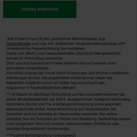
Vertrag widerrufen
*Alle Preise in Euro (€) inkl. gesetzlicher Mehrwertsteuer, zzgl.
Fußnoten
Versandkosten
und zzgl. evtl. anfallender Versandkostenzuschläge. UVP:
Unverbindliche Preisempfehlung des Herstellers.
Preise (inkl. MwSt.) und Verkaufseinheiten (Stückzahl/Mengeneinheit)
können im Online-Shop abweichen.
Statt- und durchgestrichene Preise beziehen sich auf unseren zuvor
geforderten Verkaufspreis.
Alle Artikel solange der Vorrat reicht! Änderungen und Irrtümer vorbehalten.
Abbildungen ähnlich. Die abgebildeten Artikel können wegen des
begrenzten Angebots schon am ersten Tag ausverkauft sein.
Abgabe nur in haushaltsüblichen Mengen!
**15€ Rabatt im Marktkauf Online-Shop auf das komplette Sortiment ab
einem Mindestbestellwert von 200 €. Ausgenommen: Kategorie Multimedia,
Gutscheine, Bücher und Pre- & Anfangsmilchnahrung sowie gesondert
gekennzeichnete Artikel. Keine Anrechnung auf Versandkosten. Der
Gutschein wird nur einmalig an Neuanmelder versendet. Nur online
einlösbar. Nur ein Gutschein pro Person und Bestellung. Restbeträge werden
nicht ausgezahlt. Nicht mit anderen Aktionsvorteilen (PAYBACK oder
sonstige Shop-Aktionen) kombinierbar.
***Positive Bonitätsprüfung vorausgesetzt