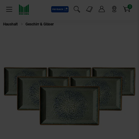
0
Payback
Markt-Angebote
Artikel
Menü
Suchfeld einblenden
Mein Konto
Markt finden
Warenkorb
Haushalt
Geschirr & Gläser
Ritzenhoff & Breker Servierplatten Verde 34 x 