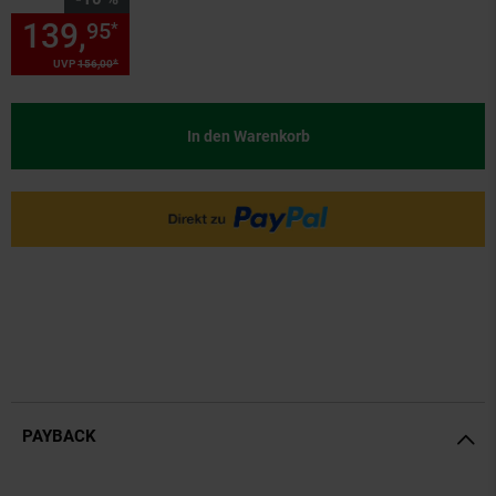
139,
Sie Sparen 10 Prozent, 1
95
*
*
UVP
156,
00
UVP : 156,
00
€
In den Warenkorb
PAYBACK