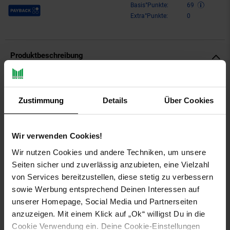
Payback Punkte
Basis°Punkte:
69
Extra°Punkte:
0
Produktbeschreibung
Ritzenhoff & Breker Verde Servierplatte 34 x 23 cm 6er Set
Zustimmung
Details
Über Cookies
Ein Hauch von Meer & Strand: Das Geschirr verde, dessen
Name in mehreren Mittelmeer-Ländern "Grün" bedeutet, weckt
Assoziationen von türkisblauem Wasser und erdig-braunem
Wir verwenden Cookies!
Sand. Damit bietet es vor allem für mediterrane Speisen eine
passende Bühne und - wer weiß? - lässt im Alltag vielleicht
Wir nutzen Cookies und andere Techniken, um unsere
sogar ein bisschen Urlaubsstimmung aufkommen. Die
Seiten sicher und zuverlässig anzubieten, eine Vielzahl
facettenreichen Farben und die leichte Maserung, die dem
von Services bereitzustellen, diese stetig zu verbessern
Geschirr seinen lässig-rustikalen Look geben, werden übrigens
sowie Werbung entsprechend Deinen Interessen auf
mit einer modernen keramischen Digitaldrucktechnik
unserer Homepage, Social Media und Partnerseiten
appliziert, so dass verde in punkto Gebrauch und Pflege zum
Glück keine Kompromisse erfordert.
anzuzeigen. Mit einem Klick auf „Ok“ willigst Du in die
Cookie Verwendung ein. Deine Cookie-Einstellungen