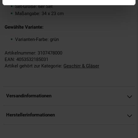
Set-Größe: 6er Set
Maßangabe: 34 x 23 cm
Gewählte Variante:
Varianten-Farbe: grün
Artikelnummer: 3107478000
EAN: 4053532185031
Artikel gehört zur Kategorie:
Geschirr & Gläser
Versandinformationen
Herstellerinformationen