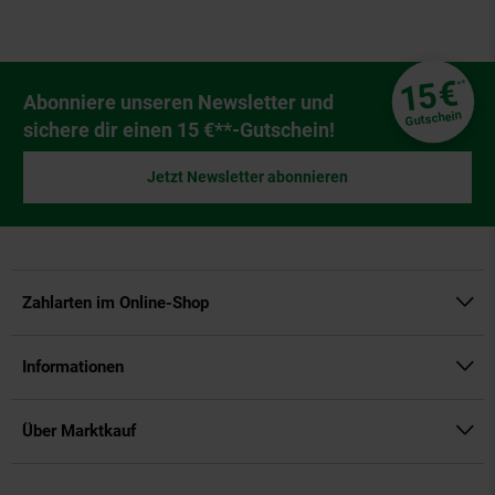
Fußzeile
€
15
**
Newsletter Anmeldung
Abonniere unseren Newsletter und
Gutschein
sichere dir einen 15 €**-Gutschein!
Jetzt Newsletter abonnieren
Zahlarten im Online-Shop
Informationen
Über Marktkauf