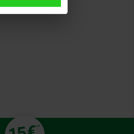
€
15
**