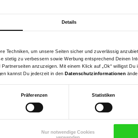
et
hale
Details
e Techniken, um unsere Seiten sicher und zuverlässig anzubiet
ese stetig zu verbessern sowie Werbung entsprechend Deinen In
artnerseiten anzuzeigen. Mit einem Klick auf „Ok“ willigst Du
 die EU: Ritzenhoff & Breker GmbH & Co. KG, Industriestraße 21, 33
gen kannst Du jederzeit in den
Datenschutzinformationen
änder
 Driburg
Präferenzen
Statistiken
le
eignet
Nur notwendige Cookies
verwenden