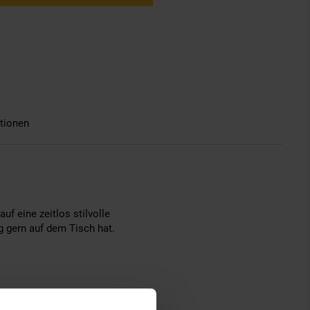
tionen
uf eine zeitlos stilvolle
g gern auf dem Tisch hat.