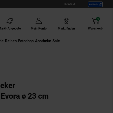
Kontakt
0
Artikel
Markt-Angebote
Mein Konto
Markt finden
Warenkorb
ie
Externer Link:
Reisen
Externer Link:
Fotoshop
Externer Link:
Apotheke
Sale
reker
 Evora ø 23 cm