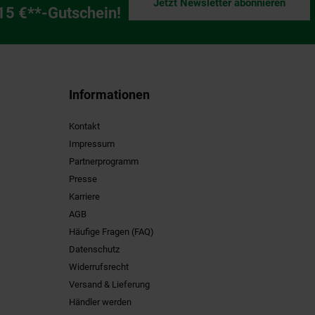
Jetzt Newsletter abonnieren
ng
 15 €**-Gutschein!
Informationen
Kontakt
Impressum
Partnerprogramm
Presse
Karriere
AGB
Häufige Fragen (FAQ)
Datenschutz
Widerrufsrecht
Versand & Lieferung
Händler werden