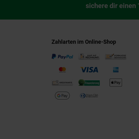
Newsletter Anmeldu
sichere dir einen
Zahlarten im Online-Shop