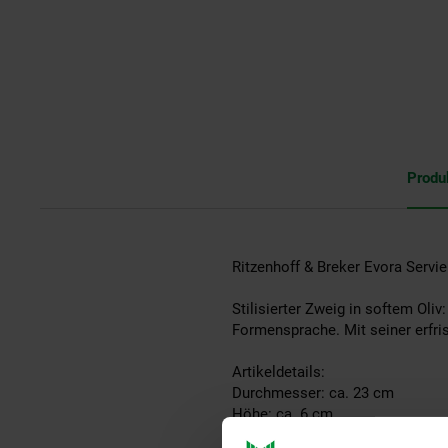
Produ
Ritzenhoff & Breker Evora Servi
Stilisierter Zweig in softem Oliv
Formensprache. Mit seiner erfris
Artikeldetails:
Durchmesser: ca. 23 cm
Höhe: ca. 6 cm
Inhalt: ca. 1200 ml