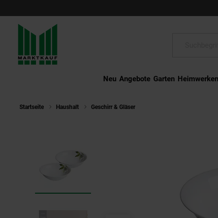
Schließen
Suche:
Neu
Angebote
Garten
Heimwerke
Startseite
Haushalt
Geschirr & Gläser
Ritzenhoff & Breker Servie