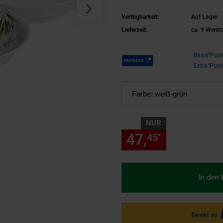
Verfügbarkeit:
Auf Lager
Lieferzeit:
ca. 9 Werkt
Payback Punkte
Basis°Punk
Extra°Punk
Farbe:
weiß-grün
NUR
47,
nur 47,
45
45
*
In den