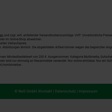
ten
und zzgl. evtl. anfallender Versandkostenzuschläge. UVP: Unverbindliche Preise
nnen im Online-Shop abweichen.
erten Verkaufspreis.
ten. Abbildungen ähnlich. Die abgebildeten Artikel können wegen des begrenzten An
einem Mindestbestellwert von 200 €. Ausgenommen: Kategorie Multimedia, Gutsche
ein wird nur einmalig an Neuanmelder versendet. Nur online einlösbar. Nur ein Gut
n) kombinierbar.
© NeS GmbH |
Kontakt
|
Datenschutz
|
Impressum