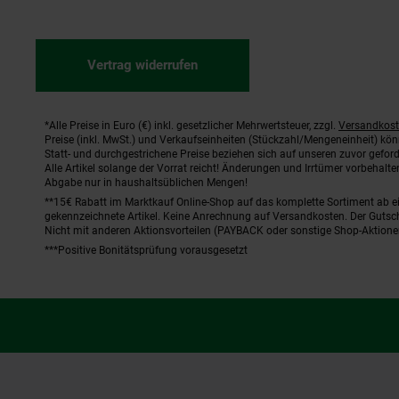
Vertrag widerrufen
*Alle Preise in Euro (€) inkl. gesetzlicher Mehrwertsteuer, zzgl.
Versandkos
Fußnoten
Preise (inkl. MwSt.) und Verkaufseinheiten (Stückzahl/Mengeneinheit) kö
Statt- und durchgestrichene Preise beziehen sich auf unseren zuvor geford
Alle Artikel solange der Vorrat reicht! Änderungen und Irrtümer vorbehal
Abgabe nur in haushaltsüblichen Mengen!
**15€ Rabatt im Marktkauf Online-Shop auf das komplette Sortiment ab 
gekennzeichnete Artikel. Keine Anrechnung auf Versandkosten. Der Gutsch
Nicht mit anderen Aktionsvorteilen (PAYBACK oder sonstige Shop-Aktione
***Positive Bonitätsprüfung vorausgesetzt