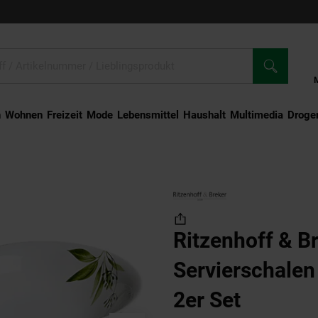
n
Wohnen
Freizeit
Mode
Lebensmittel
Haushalt
Multimedia
Droger
rschalen Evora ø 23 cm 2er Set
Ritzenhoff & B
Servierschalen
2er Set