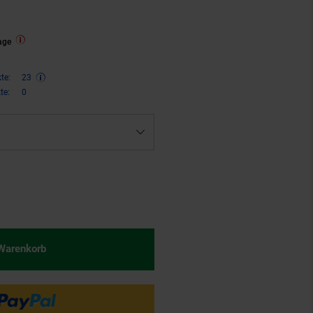
age
te:
23
te:
0
€ Sternchen Fußnote, Details am
 Warenkorb