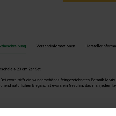
ktbeschreibung
Versandinformationen
Herstellerinforma
erschale ø 23 cm 2er Set
: Bei evora trifft ein wunderschönes feingezeichnetes Botanik-Motiv a
chend natürlichen Eleganz ist evora ein Geschirr, das man jeden Ta