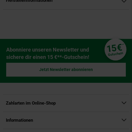
Herstellerinformationen
Fußzeile
€
15
**
Newsletter Anmeldung
Abonniere unseren Newsletter und
Gutschein
sichere dir einen 15 €**-Gutschein!
Jetzt Newsletter abonnieren
Zahlarten im Online-Shop
Informationen