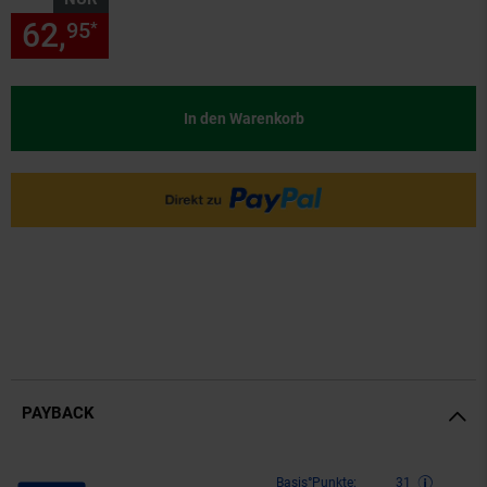
62,
nur 62,
€ Sternchen Fußn
95
95
*
In den Warenkorb
PAYBACK
Payback Punkte
Basis°Punkte:
31