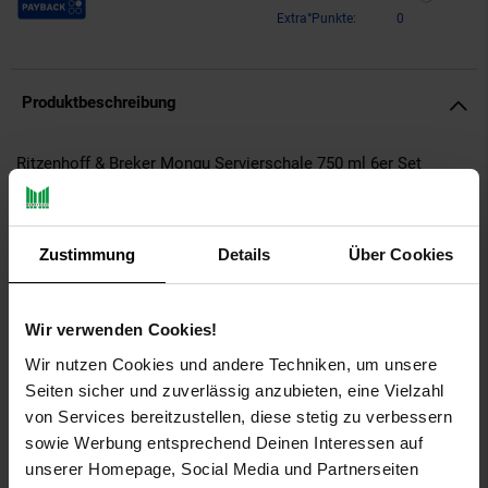
Extra°Punkte:
0
Produktbeschreibung
Ritzenhoff & Breker Mongu Servierschale 750 ml 6er Set
Jedes Stück ein Unikat: Die schokobraunen mongu
Geschirrteile werden kopfüber in eine flüssige kontrastfarbene
Zustimmung
Details
Über Cookies
Reaktivglasur getaucht, die während des Brennvorgangs
individuelle Farbverläufe und Strukturen auf dem braunen Fond
entwickeln, so dass - wie bei traditioneller Handwerkskunst -
kein Teil exakt dem anderen gleicht. Damit versprüht das
Wir verwenden Cookies!
trendige Geschirr einen entspannt handwerklichen Urban-
Wir nutzen Cookies und andere Techniken, um unsere
Country-Charme und passt auf den rustikalen Holztisch im
Seiten sicher und zuverlässig anzubieten, eine Vielzahl
heimeligen Landhaus ebenso gut wie auf die coole Steinplatte
im minimalistischen Loft.
von Services bereitzustellen, diese stetig zu verbessern
sowie Werbung entsprechend Deinen Interessen auf
Artikeldetails:
unserer Homepage, Social Media und Partnerseiten
Durchmesser: ca. 18,5 cm