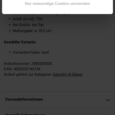
Marke: Ritzenhoff & Breker
Nur notwendige Cookies verwenden
Material: Steingut
Merkmal: Spülmaschinengeeignet
Inhalt (in ml): 750
Set-Größe: 6er Set
Maßangabe: ø 18,5 cm
Gewählte Variante:
Varianten-Farbe: bunt
Artikelnummer: 2982083000
EAN: 4053532143154
Artikel gehört zur Kategorie:
Geschirr & Gläser
Versandinformationen