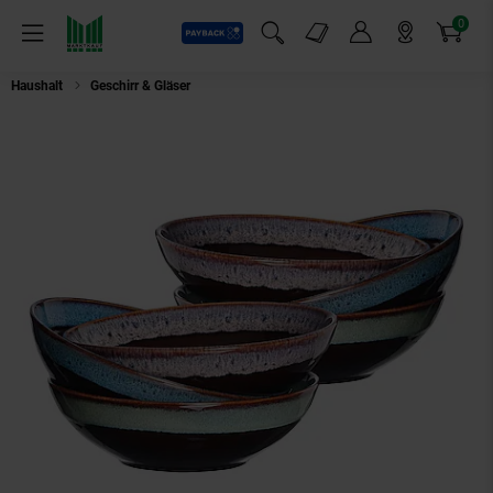
0
Payback
Markt-Angebote
Artikel
Menü
Suchfeld einblenden
Mein Konto
Markt finden
Warenkorb
Haushalt
Geschirr & Gläser
Ritzenhoff & Breker Servierschalen Mongu ø 18