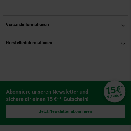
Versandinformationen
Herstellerinformationen
Fußzeile
€
15
**
Newsletter Anmeldung
Abonniere unseren Newsletter und
Gutschein
sichere dir einen 15 €**-Gutschein!
Jetzt Newsletter abonnieren