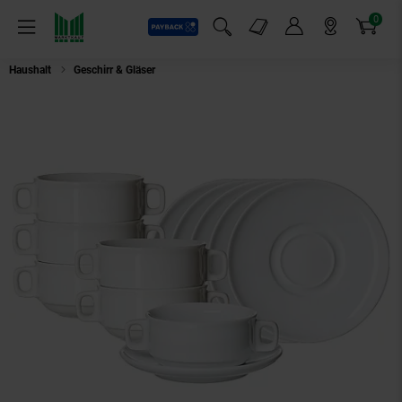
0
Payback
Markt-Angebote
Artikel
Menü
Suchfeld einblenden
Mein Konto
Markt finden
Warenkorb
Haushalt
Geschirr & Gläser
Ritzenhoff & Breker Suppentasse mit Untertas