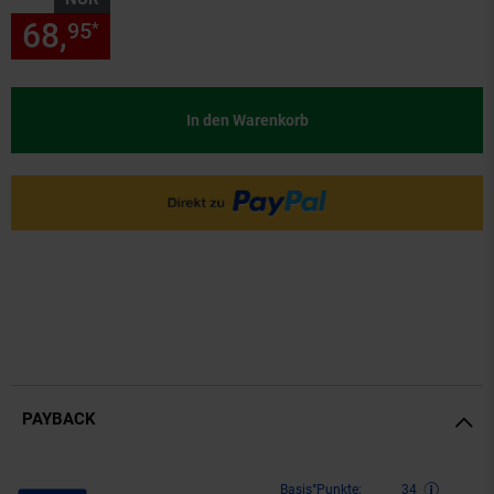
68,
nur 68,
€ Sternchen Fußn
95
95
*
In den Warenkorb
PAYBACK
Payback Punkte
Basis°Punkte:
34