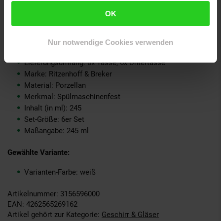
Deutschland, info@ritzenhoff-breker.de
OK
GPSR PLZ & Ort: 33014 Bad Driburg
Produkttyp: Suppentasse mit Untertasse
Grundpreispflicht: Nein
Nur notwendige Cookies verwenden
Kollektion Serie: BIANCO
Lieferungsumfang: 6x Tasse, 6x Untertasse
Marke: Ritzenhoff & Breker
Material: Porzellan
Merkmal: Spülmaschinenfest
Inhalt (in ml): 245
Set-Größe: 6er Set
Maßangabe: 245 ml
Gewählte Variante:
Varianten-Farbe: weiß
Artikelnummer: 3156596000
EAN: 4262565269162
Artikel gehört zur Kategorie:
Geschirr & Gläser