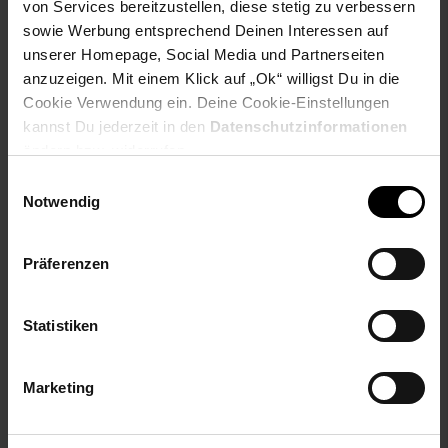
von Services bereitzustellen, diese stetig zu verbessern
6x Kombi-Untertasse
sowie Werbung entsprechend Deinen Interessen auf
unserer Homepage, Social Media und Partnerseiten
Artikeldetails:
anzuzeigen. Mit einem Klick auf „Ok“ willigst Du in die
Material: Porzellan
Merkmal: spülmaschinenfest
Cookie Verwendung ein. Deine Cookie-Einstellungen
kannst Du jederzeit in den
Datenschutzinformationen
Suppentasse:
ändern bzw. widerrufen.
Maße (L x B x H): ca. 14,2 x 10,2 x 5 cm
Einwilligungsauswahl
Inhalt: ca. 245 ml
Notwendig
Kombi-Untertasse:
Durchmesser: ca. 15,5 cm
Präferenzen
Höhe: ca. 2 cm
Anzahl Teile: 6
Statistiken
Durchmesser (cm): 15.5
Serien-Bezeichnung: Bianco
Elektroprodukt: Nein
Marketing
Farbe: weiß
Verantwortliche Person für die EU: Ritzenhoff & Breker
GmbH & Co. KG, Industriestraße 21, 33014 Bad Driburg,