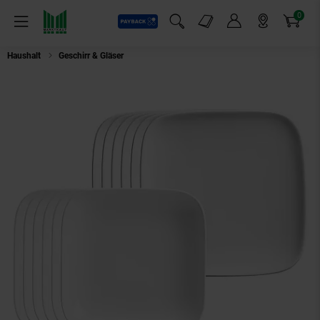
0
Payback
Markt-Angebote
Artikel
Menü
Suchfeld einblenden
Mein Konto
Markt finden
Warenkorb
Haushalt
Geschirr & Gläser
Ritzenhoff & Breker Tafelservice Arena 12er Se