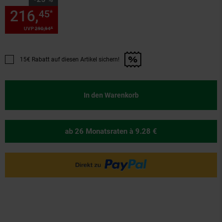
216,
Sie Sparen 25 Prozent, 2
45
*
*
UVP
290,
94
UVP : 290,
94
€
15€ Rabatt auf diesen Artikel sichern!
Promotion "15€ Rabatt auf diesen Artikel sichern!" anwenden
In den Warenkorb
ab 26 Monatsraten
à 9.28 €