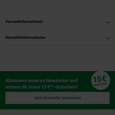
Versandinformationen
Herstellerinformationen
Fußzeile
€
15
**
Newsletter Anmeldung
Abonniere unseren Newsletter und
Gutschein
sichere dir einen 15 €**-Gutschein!
Jetzt Newsletter abonnieren