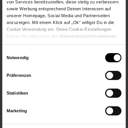
von Services bereitzustellen, diese stetig zu verbessern
sowie Werbung entsprechend Deinen Interessen auf
Artikeldetails:
unserer Homepage, Social Media und Partnerseiten
Material: Porzellan
anzuzeigen. Mit einem Klick auf „Ok“ willigst Du in die
Merkmal: Spülmaschinenfest
Cookie Verwendung ein. Deine Cookie-Einstellungen
Lieferungsumfang:
kannst Du jederzeit in den
Datenschutzinformationen
ändern bzw. widerrufen.
- 6x Speiseteller
Einwilligungsauswahl
Durchmesser: ca. 26 cm
Notwendig
Höhe: ca. 3 cm
- 6x Suppenteller
Präferenzen
Durchmesser: ca. 22 cm
Höhe: ca. 4 cm
Statistiken
Anzahl Personen: 6
Anzahl Teile: 12
Serien-Bezeichnung: Arena
Marketing
Elektroprodukt: Nein
Farbe: weiß
Form: Eckig