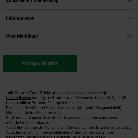
Zahlarten im Online-Shop
Informationen
Über Marktkauf
Vertrag widerrufen
*Alle Preise in Euro (€) inkl. gesetzlicher Mehrwertsteuer, zzgl.
Fußnoten
Versandkosten
und zzgl. evtl. anfallender Versandkostenzuschläge. UVP:
Unverbindliche Preisempfehlung des Herstellers.
Preise (inkl. MwSt.) und Verkaufseinheiten (Stückzahl/Mengeneinheit)
können im Online-Shop abweichen.
Statt- und durchgestrichene Preise beziehen sich auf unseren zuvor
geforderten Verkaufspreis.
Alle Artikel solange der Vorrat reicht! Änderungen und Irrtümer vorbehalten.
Abbildungen ähnlich. Die abgebildeten Artikel können wegen des
begrenzten Angebots schon am ersten Tag ausverkauft sein.