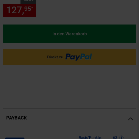
127,
nur 127,
€ Sternchen Fu
95
95
*
In den Warenkorb
PAYBACK
Payback Punkte
Basis°Punkte:
63