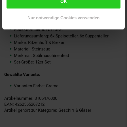
OK
Deutschland, info@ritzenhoff-breker.de
GPSR PLZ & Ort: 33014 Bad Driburg
Produkttyp: Tafelservice
Nur notwendige Cookies verwenden
Grundpreispflicht: Nein
Kollektion Serie: NATURA
Lieferungsumfang: 6x Speiseteller, 6x Suppenteller
Marke: Ritzenhoff & Breker
Material: Steinzeug
Merkmal: Spülmaschinenfest
Set-Größe: 12er Set
Gewählte Variante:
Varianten-Farbe: Creme
Artikelnummer: 3105476000
EAN: 4262565267212
Artikel gehört zur Kategorie:
Geschirr & Gläser