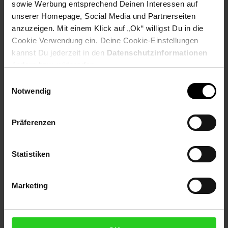
sowie Werbung entsprechend Deinen Interessen auf
6× Suppenteller
unserer Homepage, Social Media und Partnerseiten
anzuzeigen. Mit einem Klick auf „Ok“ willigst Du in die
Artikeldetails:
Cookie Verwendung ein. Deine Cookie-Einstellungen
Material: Steinzeug
Merkmal: Spülmaschinenfest
kannst Du jederzeit in den
Datenschutzinformationen
ändern bzw. widerrufen.
Speiseteller:
Einwilligungsauswahl
Durchmesser: ca. 26 cm
Notwendig
Höhe: ca. 2,5 cm
Suppenteller:
Präferenzen
Durchmesser: ca. 21 cm
Höhe: ca. 5 cm
Statistiken
Anzahl Personen: 6
Anzahl Teile: 12
Serien-Bezeichnung: Natura
Marketing
Elektroprodukt: Nein
Form: Rund
Verantwortliche Person für die EU: Ritzenhoff & Breker
GmbH & Co. KG, Industriestraße 21, 33014 Bad Driburg,