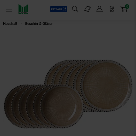
0
Payback
Markt-Angebote
Artikel
Menü
Suchfeld einblenden
Mein Konto
Markt finden
Warenkorb
Haushalt
Geschirr & Gläser
Ritzenhoff & Breker Tafelservice Natura 12er S