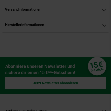
Versandinformationen
Herstellerinformationen
Fußzeile
€
15
**
Newsletter Anmeldung
Abonniere unseren Newsletter und
Gutschein
sichere dir einen 15 €**-Gutschein!
Jetzt Newsletter abonnieren