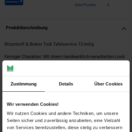
Extra°Punkte:
0
Produktbeschreibung
Ritzenhoff & Breker Todi Tafelservice 12-teilig
Kerniger Charakter: Mit ihrem handwerklich-verwitterten Look
verbreiten todi und Umbria rustikal-gemütliches Landhaus-
Flair. Sie eignen sich perfekt für ein lässiges Mix & Match, bei
dem das schlichte Umbria den ruhigen, zurückhaltenden Part
innehat, während todi mit seinem stilisierten Olivenzweig
Zustimmung
Details
Über Cookies
mediterranen Charme ausstrahlt. Für ein stilechtes Look &
Feel wird mithilfe keramischer Digitaldrucktechnik übrigens
neben den Farben bzw. Motiven auch ein leichtes Relief auf
Wir verwenden Cookies!
das Geschirr gebracht.
Wir nutzen Cookies und andere Techniken, um unsere
Das Set enthält:
Seiten sicher und zuverlässig anzubieten, eine Vielzahl
6x Speiseteller
von Services bereitzustellen, diese stetig zu verbessern
6x Suppenteller