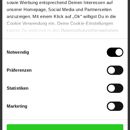
sowie Werbung entsprechend Deinen Interessen auf
unserer Homepage, Social Media und Partnerseiten
Artikeldetails:
anzuzeigen. Mit einem Klick auf „Ok“ willigst Du in die
Material: Steinzeug
Merkmal: Spülmaschinenfest, mikrowellengeeignet
Cookie Verwendung ein. Deine Cookie-Einstellungen
kannst Du jederzeit in den
Datenschutzinformationen
Speiseteller:
ändern bzw. widerrufen.
Durchmesser: ca. 26 cm
Einwilligungsauswahl
Höhe: ca. 2,5 cm
Notwendig
Suppenteller:
Durchmesser: ca. 21 cm
Präferenzen
Höhe: ca. 5 cm
Anzahl Personen: 6
Statistiken
Anzahl Teile: 12
Serien-Bezeichnung: Todi
Elektroprodukt: Nein
Marketing
Farbe: blau
Form: Rund
Verantwortliche Person für die EU: Ritzenhoff & Breker
GmbH & Co. KG, Industriestraße 21, 33014 Bad Driburg,