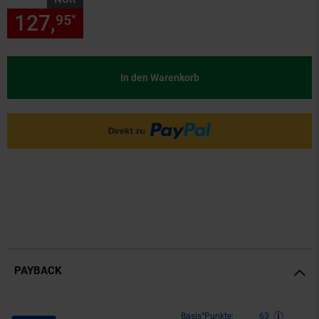
127,
nur 127,
€ Sternchen Fu
95
95
*
In den Warenkorb
PAYBACK
Payback Punkte
Basis°Punkte:
63