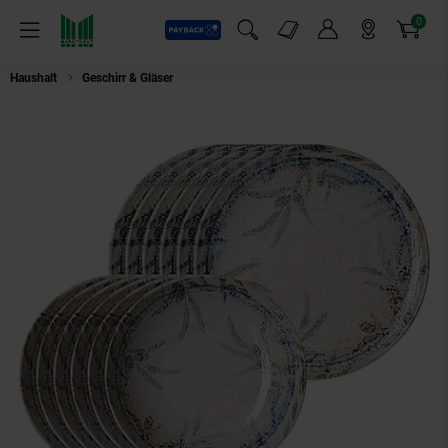
0
Payback
Markt-Angebote
Artikel
Menü
Suchfeld einblenden
Mein Konto
Markt finden
Warenkorb
Haushalt
Geschirr & Gläser
Ritzenhoff & Breker Tafelservice Todi 12er Set