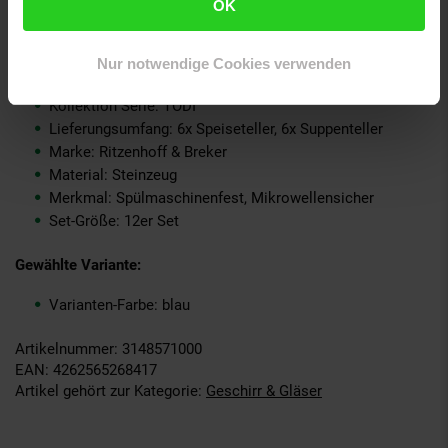
OK
Deutschland, info@ritzenhoff-breker.de
GPSR PLZ & Ort: 33014 Bad Driburg
Produkttyp: Tafelservice
Nur notwendige Cookies verwenden
Grundpreispflicht: Nein
Kollektion Serie: TODI
Lieferungsumfang: 6x Speiseteller, 6x Suppenteller
Marke: Ritzenhoff & Breker
Material: Steinzeug
Merkmal: Spülmaschinenfest, Mikrowellensicher
Set-Größe: 12er Set
Gewählte Variante:
Varianten-Farbe: blau
Artikelnummer: 3148571000
EAN: 4262565268417
Artikel gehört zur Kategorie:
Geschirr & Gläser