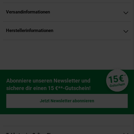
Versandinformationen
Herstellerinformationen
Fußzeile
€
15
**
Newsletter Anmeldung
Abonniere unseren Newsletter und
Gutschein
sichere dir einen 15 €**-Gutschein!
Jetzt Newsletter abonnieren