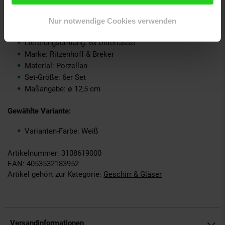
Produkttyp: Teeuntertassen
Grundpreispflicht: Nein
Nur notwendige Cookies verwenden
Kollektion Serie: OSTFRIESE
Lieferungsumfang: 6x Untertasse
Marke: Ritzenhoff & Breker
Material: Porzellan
Set-Größe: 6er Set
Maßangabe: ø 12,5 cm
Gewählte Variante:
Varianten-Farbe: Weiß
Artikelnummer: 3108619000
EAN: 4053532183952
Artikel gehört zur Kategorie:
Geschirr & Gläser
Versandinformationen