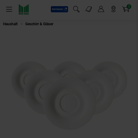
0
Payback
Markt-Angebote
Artikel
Menü
Suchfeld einblenden
Mein Konto
Markt finden
Warenkorb
Haushalt
Geschirr & Gläser
Ritzenhoff & Breker Teeuntertassen Ostfriese ø