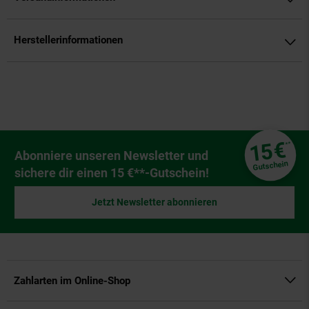
Herstellerinformationen
Fußzeile
€
15
**
Newsletter Anmeldung
Abonniere unseren Newsletter und
Gutschein
sichere dir einen 15 €**-Gutschein!
Jetzt Newsletter abonnieren
Zahlarten im Online-Shop