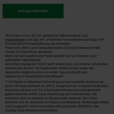
Vertrag widerrufen
*Alle Preise in Euro (€) inkl. gesetzlicher Mehrwertsteuer, zzgl.
Fußnoten
Versandkosten
und zzgl. evtl. anfallender Versandkostenzuschläge. UVP:
Unverbindliche Preisempfehlung des Herstellers.
Preise (inkl. MwSt.) und Verkaufseinheiten (Stückzahl/Mengeneinheit)
können im Online-Shop abweichen.
Statt- und durchgestrichene Preise beziehen sich auf unseren zuvor
geforderten Verkaufspreis.
Alle Artikel solange der Vorrat reicht! Änderungen und Irrtümer vorbehalten.
Abbildungen ähnlich. Die abgebildeten Artikel können wegen des
begrenzten Angebots schon am ersten Tag ausverkauft sein.
Abgabe nur in haushaltsüblichen Mengen!
**15€ Rabatt im Marktkauf Online-Shop auf das komplette Sortiment ab
einem Mindestbestellwert von 200 €. Ausgenommen: Kategorie Multimedia,
Gutscheine, Bücher und Pre- & Anfangsmilchnahrung sowie gesondert
gekennzeichnete Artikel. Keine Anrechnung auf Versandkosten. Der
Gutschein wird nur einmalig an Neuanmelder versendet. Nur online
einlösbar. Nur ein Gutschein pro Person und Bestellung. Restbeträge werden
nicht ausgezahlt. Nicht mit anderen Aktionsvorteilen (PAYBACK oder
sonstige Shop-Aktionen) kombinierbar.