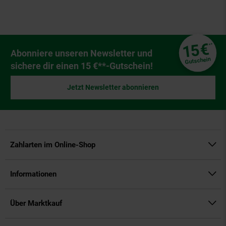
Fußzeile
€
15
**
Newsletter Anmeldung
Abonniere unseren Newsletter und
Gutschein
sichere dir einen 15 €**-Gutschein!
Jetzt Newsletter abonnieren
Zahlarten im Online-Shop
Informationen
Über Marktkauf