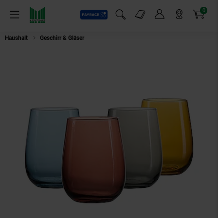
0
Payback
Markt-Angebote
Artikel
Menü
Suchfeld einblenden
Mein Konto
Markt finden
Warenkorb
Haushalt
Geschirr & Gläser
Ritzenhoff & Breker Trinkgläser Palermo 475 m