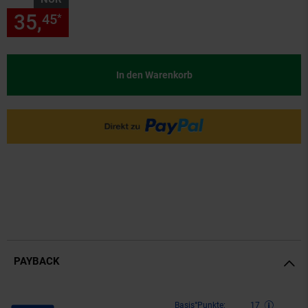
35,
nur 35,
€ Sternchen Fußn
45
45
*
In den Warenkorb
PAYBACK
Payback Punkte
Basis°Punkte:
17