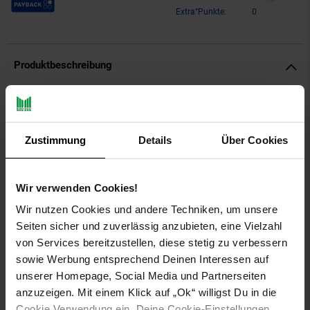
Extra°Punkte:
0
Produktbeschreibung
Ritzenhoff & Breker Palermo Trinkglas 475 ml 4er Set
Lieblingsfarbe? Bunt! Die palermo Trinkgläser im lässigen
Zustimmung
Details
Über Cookies
Farbmix machen nicht nur gute Laune, sondern tragen auch
dazu bei, dass es in geselliger Runde nicht so leicht zu Glas-
Verwechslungen kommt. Dank ihrer bauchigen Form eignen
Wir verwenden Cookies!
sie sich zudem hervorragend als Weingläser ohne Stiel und
wirken nicht zuletzt als Dessertgläser äußerst raffiniert &
Wir nutzen Cookies und andere Techniken, um unsere
smart.
Seiten sicher und zuverlässig anzubieten, eine Vielzahl
von Services bereitzustellen, diese stetig zu verbessern
Artikeldetails:
sowie Werbung entsprechend Deinen Interessen auf
Durchmesser: ca. 8 cm
unserer Homepage, Social Media und Partnerseiten
Höhe: ca. 11 cm
anzuzeigen. Mit einem Klick auf „Ok“ willigst Du in die
Inhalt: ca. 475 ml
Material: Glas
Cookie Verwendung ein. Deine Cookie-Einstellungen