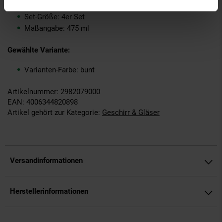
Inhalt (in ml): 475
Set-Größe: 4er Set
Maßangabe: 475 ml
Gewählte Variante:
Varianten-Farbe: bunt
Artikelnummer: 2982079000
EAN: 4006344820898
Artikel gehört zur Kategorie:
Geschirr & Gläser
Versandinformationen
Herstellerinformationen