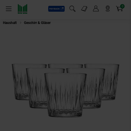
0
Payback
Markt-Angebote
Artikel
Menü
Suchfeld einblenden
Mein Konto
Markt finden
Warenkorb
Haushalt
Geschirr & Gläser
Ritzenhoff & Breker Whiskygläser Nobel 300 ml