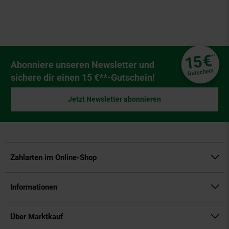
Fußzeile
€
15
**
Newsletter Anmeldung
Abonniere unseren Newsletter und
Gutschein
sichere dir einen 15 €**-Gutschein!
Jetzt Newsletter abonnieren
Zahlarten im Online-Shop
Informationen
Über Marktkauf