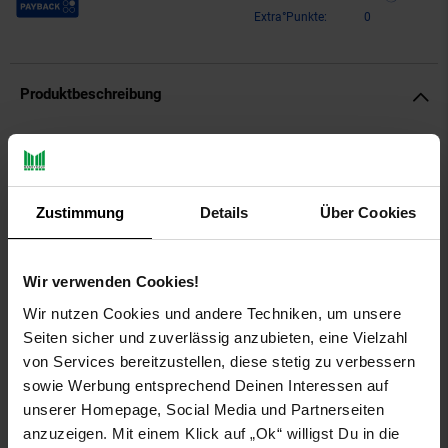
Extra°Punkte:
0
Produktbeschreibung
Ritzenhoff & Breker Nobel Whiskyglas 300 ml 6er Set
Zeitlose Klassiker mit Stil: Das markante Rauten-Relief der
Zustimmung
Details
Über Cookies
nobel Gläser erzeugt schöne Lichteffekte und bietet zugleich
eine angenehme Griffigkeit. Ganz nebenbei isolieren die
dickwandigen Becher den Glasinhalt nach außen, so dass
gekühlte Getränk ihre Temperatur länger halten können.
Wir verwenden Cookies!
Kurzum, nobel erfüllt nicht nur praktische Ansprüche, sondern
Wir nutzen Cookies und andere Techniken, um unsere
lässt uns - wie der Name es sagt - Getränke auch noch mit
Seiten sicher und zuverlässig anzubieten, eine Vielzahl
reichlich Stil und Eleganz genießen.
von Services bereitzustellen, diese stetig zu verbessern
Artikeldetails:
sowie Werbung entsprechend Deinen Interessen auf
Durchmesser: ca. 9 cm
unserer Homepage, Social Media und Partnerseiten
Höhe: ca. 9 cm
anzuzeigen. Mit einem Klick auf „Ok“ willigst Du in die
Inhalt: ca. 300 ml