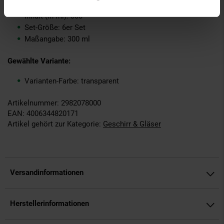
Merkmal: Spülmaschinenfest
Inhalt (in ml): 300
Set-Größe: 6er Set
Maßangabe: 300 ml
Gewählte Variante:
Varianten-Farbe: transparent
Artikelnummer: 2982078000
EAN: 4006344820171
Artikel gehört zur Kategorie:
Geschirr & Gläser
Versandinformationen
Herstellerinformationen