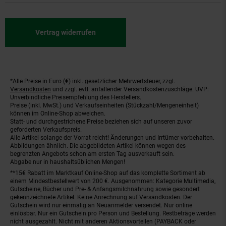
Vertrag widerrufen
*Alle Preise in Euro (€) inkl. gesetzlicher Mehrwertsteuer, zzgl.
Fußnoten
Versandkosten
und zzgl. evtl. anfallender Versandkostenzuschläge. UVP:
Unverbindliche Preisempfehlung des Herstellers.
Preise (inkl. MwSt.) und Verkaufseinheiten (Stückzahl/Mengeneinheit)
können im Online-Shop abweichen.
Statt- und durchgestrichene Preise beziehen sich auf unseren zuvor
geforderten Verkaufspreis.
Alle Artikel solange der Vorrat reicht! Änderungen und Irrtümer vorbehalten.
Abbildungen ähnlich. Die abgebildeten Artikel können wegen des
begrenzten Angebots schon am ersten Tag ausverkauft sein.
Abgabe nur in haushaltsüblichen Mengen!
**15€ Rabatt im Marktkauf Online-Shop auf das komplette Sortiment ab
einem Mindestbestellwert von 200 €. Ausgenommen: Kategorie Multimedia,
Gutscheine, Bücher und Pre- & Anfangsmilchnahrung sowie gesondert
gekennzeichnete Artikel. Keine Anrechnung auf Versandkosten. Der
Gutschein wird nur einmalig an Neuanmelder versendet. Nur online
einlösbar. Nur ein Gutschein pro Person und Bestellung. Restbeträge werden
nicht ausgezahlt. Nicht mit anderen Aktionsvorteilen (PAYBACK oder