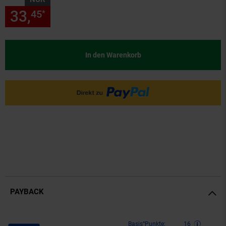
33,
nur 33,
€ Sternchen Fußn
45
45
*
In den Warenkorb
PAYBACK
Payback Punkte
Basis°Punkte:
16