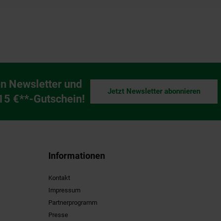
n Newsletter und
Jetzt Newsletter abonnieren
ng
 15 €**-Gutschein!
Informationen
Kontakt
Impressum
Partnerprogramm
Presse