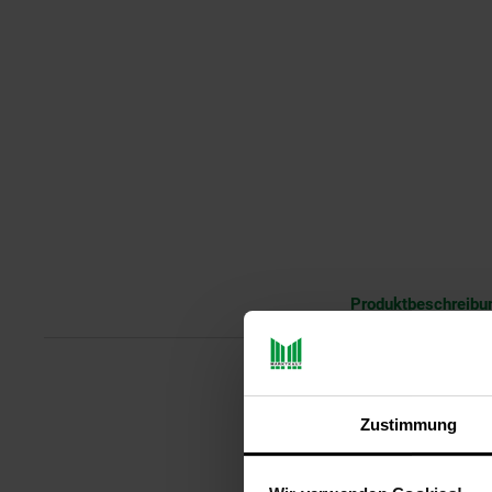
Produktbeschreibu
Roberts Radio Revival Petite 2 
Zustimmung
Revival Petite 2 eine elegante u
strahlendem Orange vereint mode
Hause, im Park oder unterwegs.H