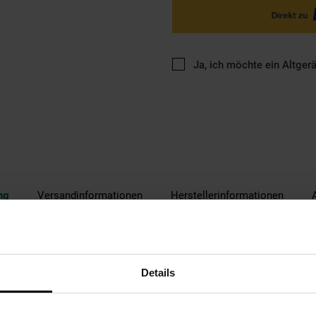
Ja, ich möchte ein Altger
ng
Versandinformationen
Herstellerinformationen
Tragbare Digitalorange – Perfekter Begleiter für MusikliebhaberEnt
Details
nd funktionale Lösung, um Ihre Lieblingsmusik überall zu genießen. D
rnes Design mit hochwertiger Technik, sodass Sie stets bestens au
ochwertiger Klang und vielseitige EmpfangsmöglichkeitenDas Reviva