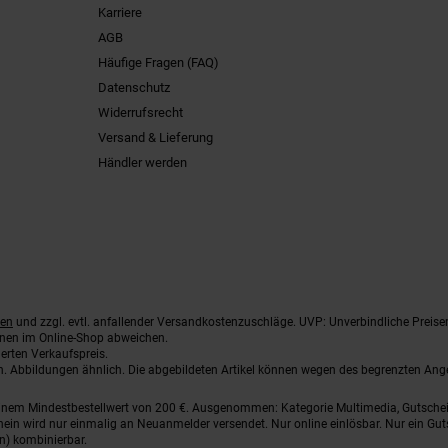
Karriere
AGB
Häufige Fragen (FAQ)
Datenschutz
Widerrufsrecht
Versand & Lieferung
Händler werden
ten
und zzgl. evtl. anfallender Versandkostenzuschläge. UVP: Unverbindliche Preise
nnen im Online-Shop abweichen.
erten Verkaufspreis.
ten. Abbildungen ähnlich. Die abgebildeten Artikel können wegen des begrenzten An
einem Mindestbestellwert von 200 €. Ausgenommen: Kategorie Multimedia, Gutsche
ein wird nur einmalig an Neuanmelder versendet. Nur online einlösbar. Nur ein Gut
n) kombinierbar.