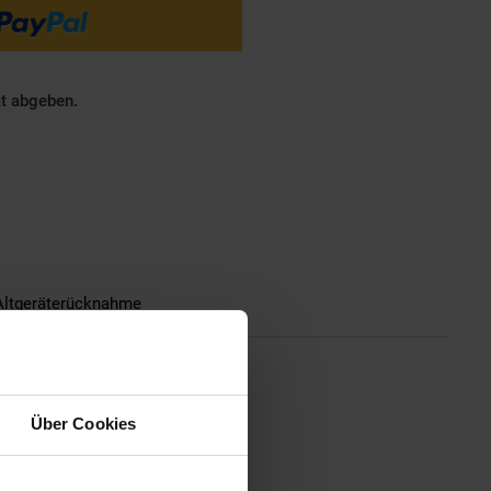
ät abgeben.
Altgeräterücknahme
decken Sie mit dem Roberts Radio
Über Cookies
ieses tragbare Digitalradio in
sgestattet sind, egal ob zu
l Petite 2 bietet eine