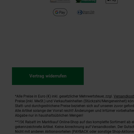
Vertrag widerrufen
*Alle Preise in Euro (€) inkl. gesetzlicher Mehrwertsteuer, zzgl.
Versandkos
Fußnoten
Preise (inkl. MwSt.) und Verkaufseinheiten (Stückzahl/Mengeneinheit) kö
Statt- und durchgestrichene Preise beziehen sich auf unseren zuvor geford
Alle Artikel solange der Vorrat reicht! Änderungen und Irrtümer vorbehal
Abgabe nur in haushaltsüblichen Mengen!
**15€ Rabatt im Marktkauf Online-Shop auf das komplette Sortiment ab 
gekennzeichnete Artikel. Keine Anrechnung auf Versandkosten. Der Gutsch
Nicht mit anderen Aktionsvorteilen (PAYBACK oder sonstige Shop-Aktione