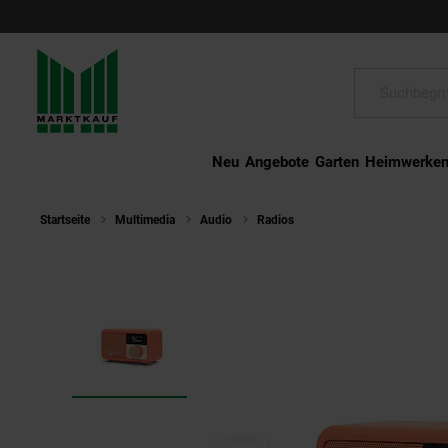
Schließen
Suche:
Neu
Angebote
Garten
Heimwerke
Startseite
Multimedia
Audio
Radios
ROBERTS Revival Petite