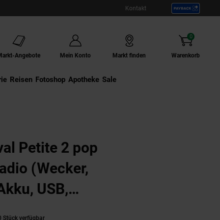
Kontakt
0
Artikel
Markt-Angebote
Mein Konto
Markt finden
Warenkorb
ie
Externer Link:
Reisen
Externer Link:
Fotoshop
Externer Link:
Apotheke
Sale
l Petite 2 pop
adio (Wecker,
 Akku, USB,
 Stück verfügbar