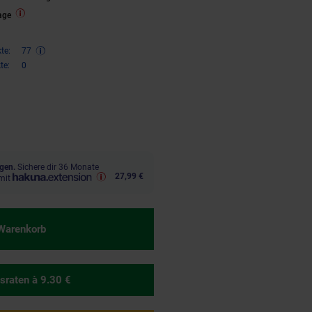
age
te:
77
te:
0
,
€ Sternchen Fußnote, Details 
95
gen.
Sichere dir 36 Monate
27,99 €
mit
 Warenkorb
sraten
à 9.30 €