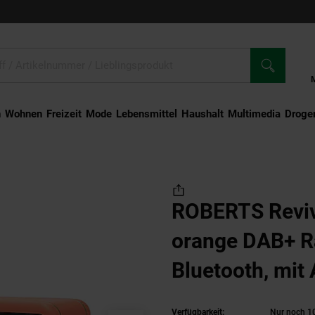
n
Wohnen
Freizeit
Mode
Lebensmittel
Haushalt
Multimedia
Droger
 2 pop orange DAB+ Radio (Wecker, Bluetooth, mit Akku, USB, tragbar)
ROBERTS Reviva
orange DAB+ R
Bluetooth, mit
tragbar)
Verfügbarkeit:
Nur noch 10