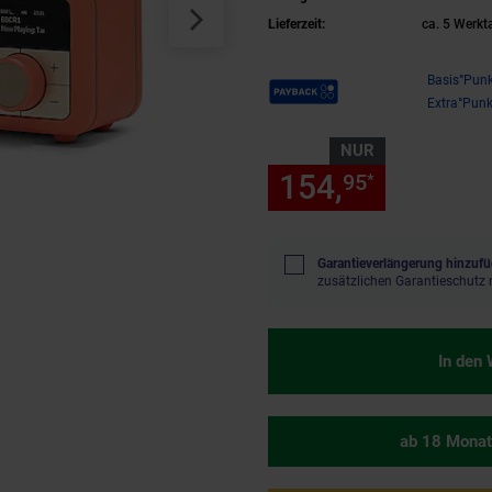
Lieferzeit:
ca. 5 Werkt
Payback Punkte
Basis°Punk
Extra°Punk
NUR
154,
nur 154
95
*
Garantieverlängerung hinzufü
zusätzlichen Garantieschutz 
In den
ab 18 Monat