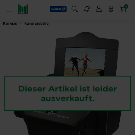
0
Payback
Markt-Angebote
Artikel
Menü
Suchfeld einblenden
Mein Konto
Markt finden
Warenkorb
Kameras
Kamerazubehör
Rollei PDF-S 240 SE