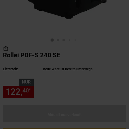
Rollei PDF-S 240 SE
(Produkt aktuell ausverk
Lieferzeit:
neue Ware ist bereits unterwegs
NUR
122,
nur 122,
€ Sternchen Fu
40
40
*
Aktuell ausverkauft