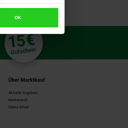
OK
€
15
**
Gutschein
Über Marktkauf
Aktuelle Angebote
Markenwelt
Edeka Smart