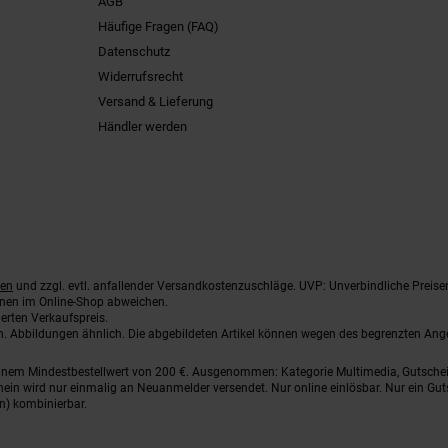
AGB
Häufige Fragen (FAQ)
Datenschutz
Widerrufsrecht
Versand & Lieferung
Händler werden
ten
und zzgl. evtl. anfallender Versandkostenzuschläge. UVP: Unverbindliche Preise
nnen im Online-Shop abweichen.
erten Verkaufspreis.
ten. Abbildungen ähnlich. Die abgebildeten Artikel können wegen des begrenzten An
einem Mindestbestellwert von 200 €. Ausgenommen: Kategorie Multimedia, Gutsche
ein wird nur einmalig an Neuanmelder versendet. Nur online einlösbar. Nur ein Gut
n) kombinierbar.