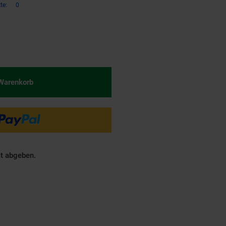
te:
0
€ Sternchen Fußnote, Details am
 Warenkorb
ät abgeben.