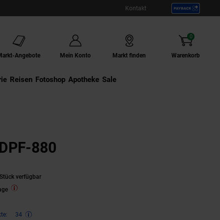
Kontakt
0
Artikel
Markt-Angebote
Mein Konto
Markt finden
Warenkorb
ie
Externer Link:
Reisen
Externer Link:
Fotoshop
Externer Link:
Apotheke
Sale
o DPF-880
Stück verfügbar
age
te:
34