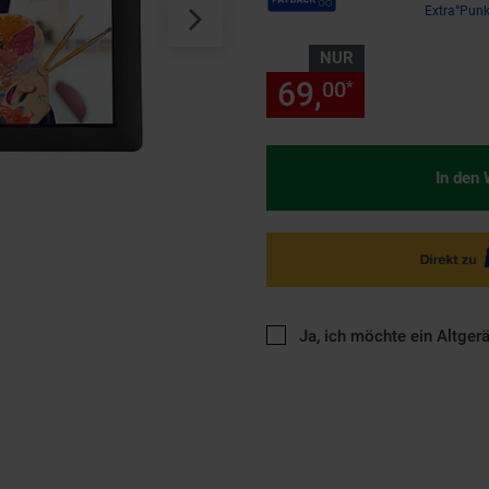
Extra°Punk
NUR
69,
nur 69,
00
00
*
In den
Ja, ich möchte ein Altger