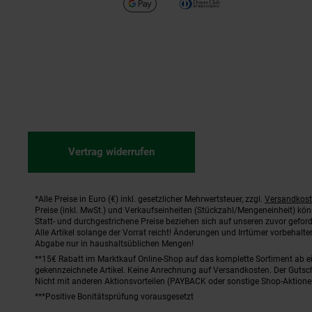
Vertrag widerrufen
*Alle Preise in Euro (€) inkl. gesetzlicher Mehrwertsteuer, zzgl.
Versandkos
Fußnoten
Preise (inkl. MwSt.) und Verkaufseinheiten (Stückzahl/Mengeneinheit) kö
Statt- und durchgestrichene Preise beziehen sich auf unseren zuvor geford
Alle Artikel solange der Vorrat reicht! Änderungen und Irrtümer vorbehal
Abgabe nur in haushaltsüblichen Mengen!
**15€ Rabatt im Marktkauf Online-Shop auf das komplette Sortiment ab 
gekennzeichnete Artikel. Keine Anrechnung auf Versandkosten. Der Gutsch
Nicht mit anderen Aktionsvorteilen (PAYBACK oder sonstige Shop-Aktione
***Positive Bonitätsprüfung vorausgesetzt