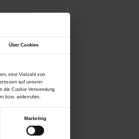
Altgeräterücknahme
ante Weise zu präsentieren. Mit
Über Cookies
ebendig werden zu lassen. Der
inem Kontrastverhältnis von
en Fotos eine beeindruckende
2.0-Anschlüsse, um Ihre Fotos
ere Bilder gleichzeitig
en, eine Vielzahl von
teressen auf unserer
 in die Cookie Verwendung
n bzw. widerrufen.
Marketing