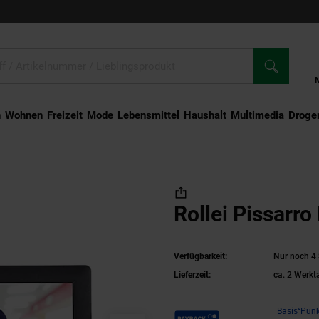
n
Wohnen
Freizeit
Mode
Lebensmittel
Haushalt
Multimedia
Droger
rro DPF-880
Rollei Pissarr
Verfügbarkeit:
Nur noch 4 
Lieferzeit:
ca. 2 Werkt
Payback Punkte
Basis°Punk