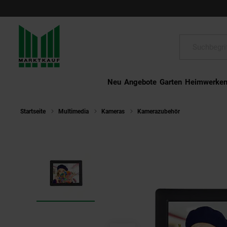
Schließen
Suche:
Neu
Angebote
Garten
Heimwerke
Startseite
Multimedia
Kameras
Kamerazubehör
Rollei Pissa