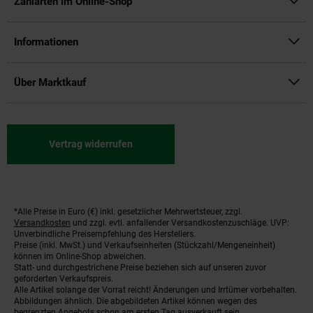
Zahlarten im Online-Shop
Informationen
Über Marktkauf
Vertrag widerrufen
*Alle Preise in Euro (€) inkl. gesetzlicher Mehrwertsteuer, zzgl.
Fußnoten
Versandkosten
und zzgl. evtl. anfallender Versandkostenzuschläge. UVP:
Unverbindliche Preisempfehlung des Herstellers.
Preise (inkl. MwSt.) und Verkaufseinheiten (Stückzahl/Mengeneinheit)
können im Online-Shop abweichen.
Statt- und durchgestrichene Preise beziehen sich auf unseren zuvor
geforderten Verkaufspreis.
Alle Artikel solange der Vorrat reicht! Änderungen und Irrtümer vorbehalten.
Abbildungen ähnlich. Die abgebildeten Artikel können wegen des
begrenzten Angebots schon am ersten Tag ausverkauft sein.