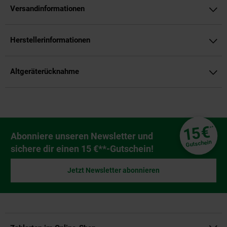
Versandinformationen
Herstellerinformationen
Altgeräterücknahme
Fußzeile
€
15
**
Newsletter Anmeldung
Abonniere unseren Newsletter und
Gutschein
sichere dir einen 15 €**-Gutschein!
Jetzt Newsletter abonnieren