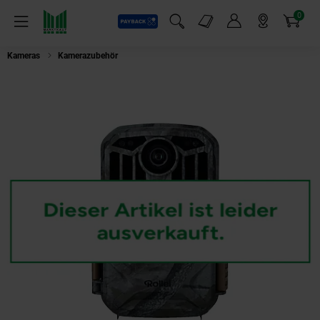
0
Payback
Markt-Angebote
Artikel
Menü
Suchfeld einblenden
Mein Konto
Markt finden
Warenkorb
Kameras
Kamerazubehör
Rollei Wildkamera D61T1AW