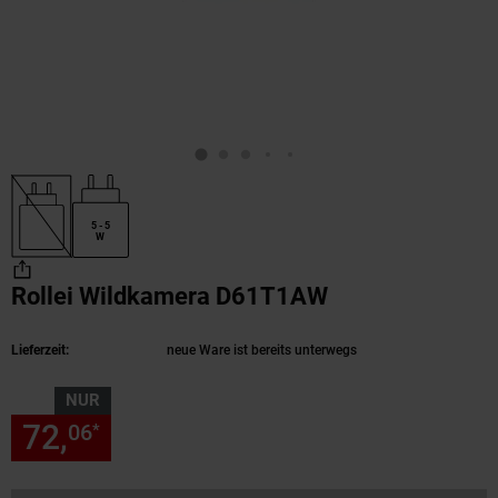
5 - 5
W
Rollei Wildkamera D61T1AW
(Produkt aktuel
Lieferzeit:
neue Ware ist bereits unterwegs
NUR
72,
nur 72,
€ Sternchen Fußn
06
06
*