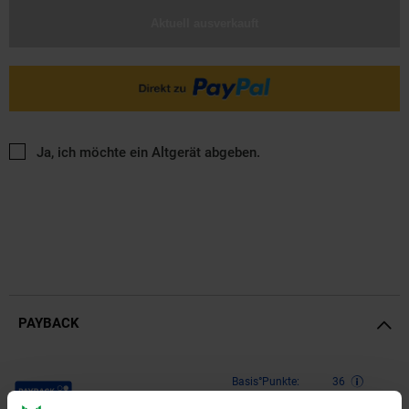
Aktuell ausverkauft
Ja, ich möchte ein Altgerät abgeben.
PAYBACK
Payback Punkte
Basis°Punkte:
36
Extra°Punkte:
0