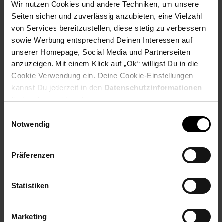
Extra°Punkte:
0
Wir nutzen Cookies und andere Techniken, um unsere
Seiten sicher und zuverlässig anzubieten, eine Vielzahl
von Services bereitzustellen, diese stetig zu verbessern
sowie Werbung entsprechend Deinen Interessen auf
Produktbeschreibung
unserer Homepage, Social Media und Partnerseiten
anzuzeigen. Mit einem Klick auf „Ok“ willigst Du in die
Das praktische Elektromesser von Rommelsbacher erleichtert
Cookie Verwendung ein. Deine Cookie-Einstellungen
die tägliche Arbeit beim Schneiden von Brot, Gebäck, Fleisch
kannst Du jederzeit in den
Datenschutzinformationen
und Geflügel. Durch den ergonomisch geformten Handgriff
ändern bzw. widerrufen.
lässt sich das Gerät leicht und angenehm bedienen. Das
Messerklingenpaar mit feiner Zahnung ist ideal, um selbst
Einwilligungsauswahl
empfindlichste Lebensmittel wie Sahne- oder Cremetorten
Notwendig
perfekt in Stücke zu zerteilen. Der kraftvolle Motor und das
zusätzliche Messerklingenpaar mit grober Zahnung
ermöglichen das portionsweise Zerlegen von angetauten
Präferenzen
Lebensmitteln. Ein langes Kabel, die leichtgängige
Entriegelung und der Fingerschutz an den Messerklingen
sorgen für sicheren Betrieb. Reinigung leicht gemacht – denn
Statistiken
beide Messerklingenpaare sind geeignet für die Spülmaschine.
Artikelnummer: 3092093000
Marketing