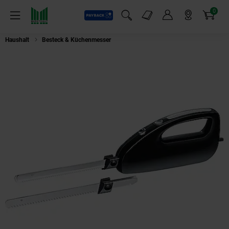
0
Payback
Markt-Angebote
Artikel
Menü
Suchfeld einblenden
Mein Konto
Markt finden
Warenkorb
Haushalt
Besteck & Küchenmesser
Rommelsbacher EM 150 Elektromesser