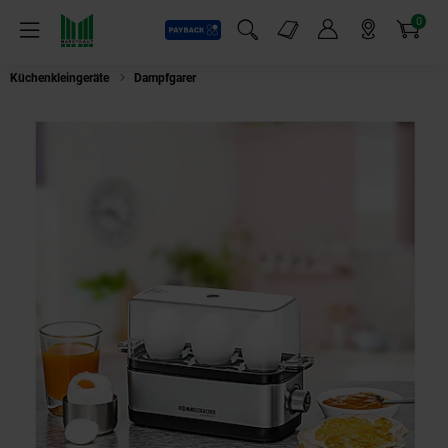
0
Payback
Markt-Angebote
Artikel
Menü
Suchfeld einblenden
Mein Konto
Markt finden
Warenkorb
Küchenkleingeräte
Dampfgarer
Rommelsbacher ER 300 Eierkocher Edelst