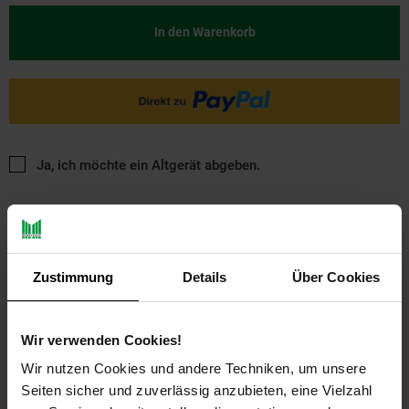
In den Warenkorb
Ja, ich möchte ein Altgerät abgeben.
Zustimmung
Details
Über Cookies
PAYBACK
Wir verwenden Cookies!
Wir nutzen Cookies und andere Techniken, um unsere
Seiten sicher und zuverlässig anzubieten, eine Vielzahl
Payback Punkte
Basis°Punkte:
19