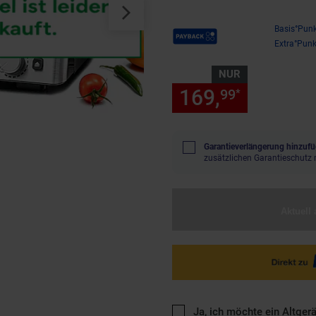
Payback Punkte
Basis°Punk
Extra°Punk
NUR
169,
nur 169
99
*
Garantieverlängerung hinzufü
zusätzlichen Garantieschutz 
Aktuell 
Ja, ich möchte ein Altger