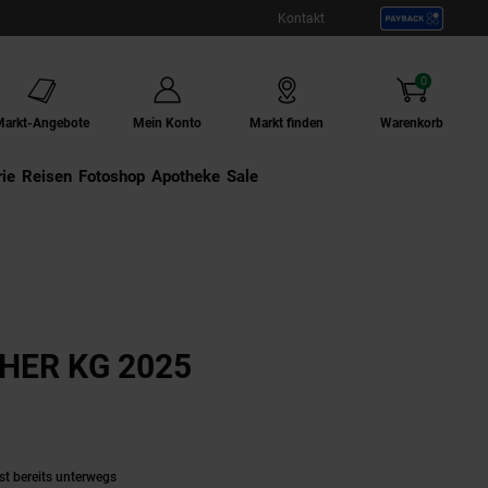
Kontakt
0
Artikel
Markt-Angebote
Mein Konto
Markt finden
Warenkorb
ie
Externer Link:
Reisen
Externer Link:
Fotoshop
Externer Link:
Apotheke
Sale
ER KG 2025
odukt aktuell ausverkauft)
st bereits unterwegs