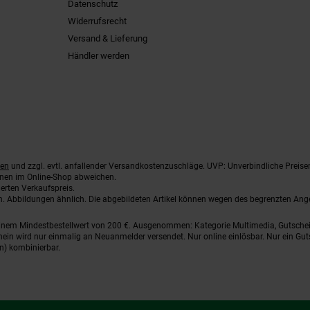
Datenschutz
Widerrufsrecht
Versand & Lieferung
Händler werden
ten
und zzgl. evtl. anfallender Versandkostenzuschläge. UVP: Unverbindliche Preise
nnen im Online-Shop abweichen.
erten Verkaufspreis.
ten. Abbildungen ähnlich. Die abgebildeten Artikel können wegen des begrenzten An
einem Mindestbestellwert von 200 €. Ausgenommen: Kategorie Multimedia, Gutsche
ein wird nur einmalig an Neuanmelder versendet. Nur online einlösbar. Nur ein Gut
n) kombinierbar.