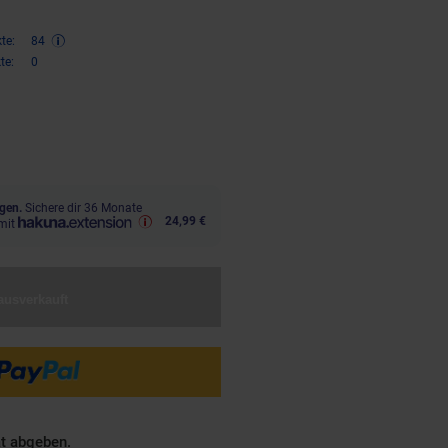
te:
84
te:
0
,
€ Sternchen Fußnote, Details 
99
gen.
Sichere dir 36 Monate
24,99 €
mit
ausverkauft
ät abgeben.