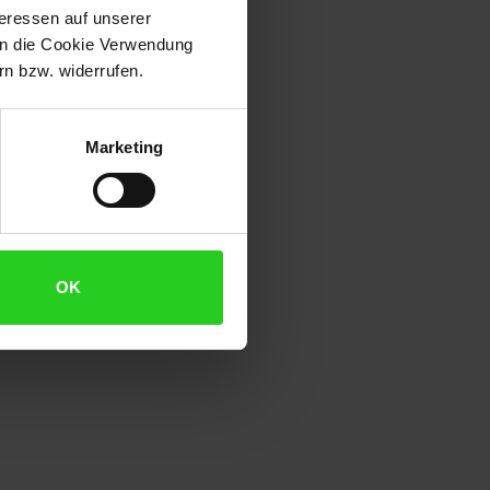
es Multitalent und ein
teressen auf unserer
 in die Cookie Verwendung
n bzw. widerrufen.
aufgeklappt als Tischgrill mit
Marketing
istungsstark & schnell
raturen auch bei offener
OK