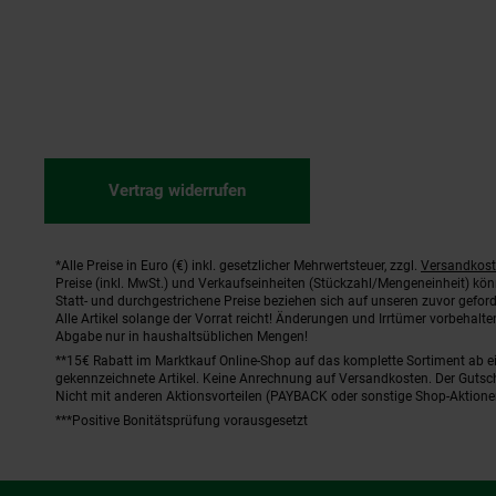
Vertrag widerrufen
*Alle Preise in Euro (€) inkl. gesetzlicher Mehrwertsteuer, zzgl.
Versandkos
Fußnoten
Preise (inkl. MwSt.) und Verkaufseinheiten (Stückzahl/Mengeneinheit) kö
Statt- und durchgestrichene Preise beziehen sich auf unseren zuvor geford
Alle Artikel solange der Vorrat reicht! Änderungen und Irrtümer vorbehal
Abgabe nur in haushaltsüblichen Mengen!
**15€ Rabatt im Marktkauf Online-Shop auf das komplette Sortiment ab 
gekennzeichnete Artikel. Keine Anrechnung auf Versandkosten. Der Gutsch
Nicht mit anderen Aktionsvorteilen (PAYBACK oder sonstige Shop-Aktione
***Positive Bonitätsprüfung vorausgesetzt