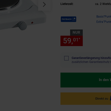
Lieferzeit:
ca. 2 Werkt
Payback Punkte
Basis°Punk
Extra°Punk
NUR
59,
nur 59,
01
01
*
Garantieverlängerung hinzufü
zusätzlichen Garantieschutz 
In den