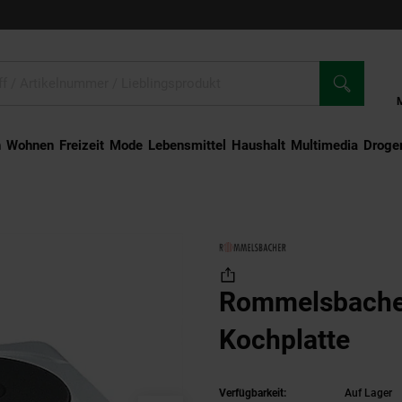
n
Wohnen
Freizeit
Mode
Lebensmittel
Haushalt
Multimedia
Droger
bacher THL 1597 Kochplatte
Rommelsbache
Kochplatte
Verfügbarkeit:
Auf Lager