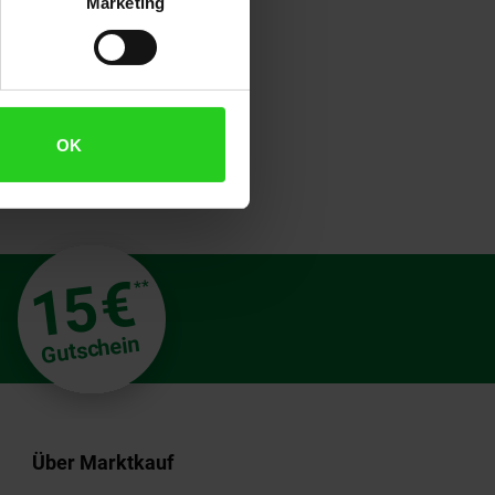
Marketing
OK
€
15
**
Gutschein
Über Marktkauf