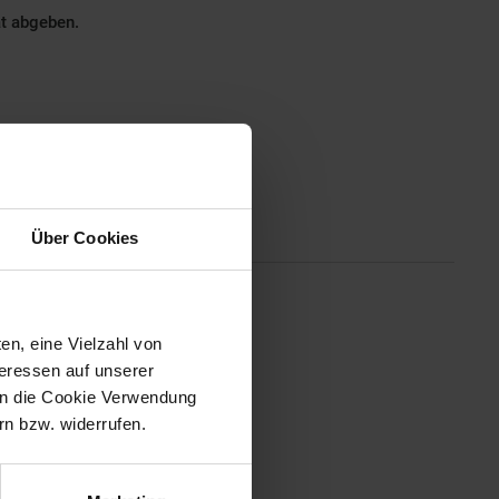
ät abgeben.
Altgeräterücknahme
Über Cookies
se Einzelkochtafel zeichnet sich
en, eine Vielzahl von
r von 180 mm ist die langlebige
teressen auf unserer
ale Wärmeverteilung. Das
em Gebrauch dauerhaft weiß.
 in die Cookie Verwendung
eueremailliert Softline Design
n bzw. widerrufen.