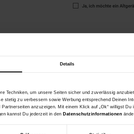
Ja, ich möchte ein Altger
ng
Versandinformationen
Herstellerinformationen
Details
üche, ideal für Büro oder Ferienwohnung, für Keller oder Laube. Die
e Techniken, um unsere Seiten sicher und zuverlässig anzubiet
 Funktionalität und hohen Bedienkomfort aus. Mit einem Durchmesse
ese stetig zu verbessern sowie Werbung entsprechend Deinen In
ße Töpfe und Pfannen aller Art bestens geeignet und sorgt für optim
gen Feueremaillierung versehen und bleibt daher auch nach länger
artnerseiten anzuzeigen. Mit einem Klick auf „Ok“ willigst Du
 Wahl für preisbewusste und trotzdem anspruchsvolle Kunden. weiß f
gen kannst Du jederzeit in den
Datenschutzinformationen
änder
ar mit Überhitzungsschutz .