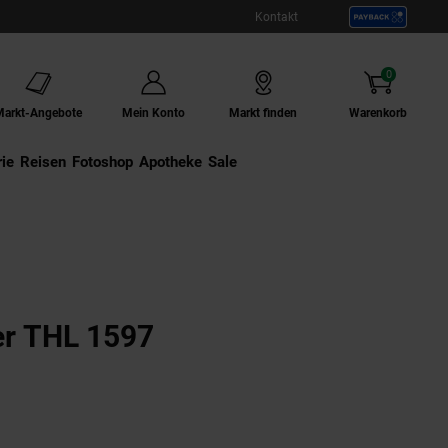
Kontakt
0
Artikel
Markt-Angebote
Mein Konto
Markt finden
Warenkorb
ie
Externer Link:
Reisen
Externer Link:
Fotoshop
Externer Link:
Apotheke
Sale
r THL 1597