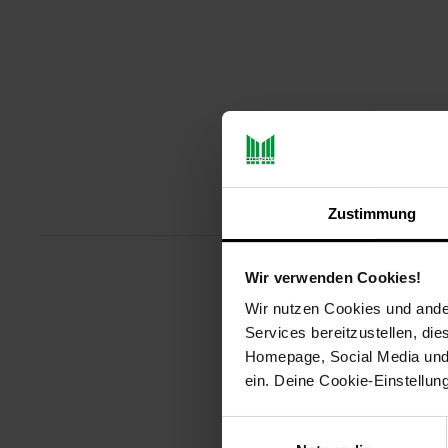
Produktbeschreibu
Zustimmung
Wir verwenden Cookies!
Optimal als Zusatzgerät in der K
Wir nutzen Cookies und ander
durch ein sehr schönes Design,
Services bereitzustellen, di
Original Gussheizplatte für gro
Gehäuse ist mit einer hochwerti
Homepage, Social Media und P
Diese Kochtafel ist die richtige
ein. Deine Cookie-Einstellun
Gußheizplatten stufenlos regelb
Einwilligungsauswahl
Artikelnummer: 3091941000