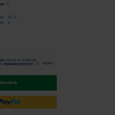
age
te:
29
te:
0
€ Sternchen Fußnote, Details am
gen.
Sichere dir 36 Monate
14,99 €
mit
 Warenkorb