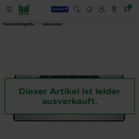
0
Payback
Markt-Angebote
Artikel
Menü
Suchfeld einblenden
Mein Konto
Markt finden
Warenkorb
Küchenkleingeräte
Vakuumierer
Rommelsbacher VAC 385 Vakuumierer