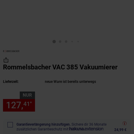
Rommelsbacher VAC 385 Vakuumierer
(Prod
Lieferzeit:
neue Ware ist bereits unterwegs
NUR
127,
nur 127,
€ Sternchen Fu
41
41
*
Garantieverlängerung hinzufügen.
Sichere dir 36 Monate
zusätzlichen Garantieschutz mit
24,99 €