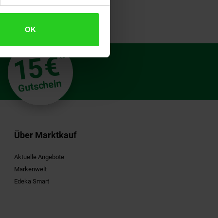
OK
€
15
**
Gutschein
Über Marktkauf
Aktuelle Angebote
Markenwelt
Edeka Smart