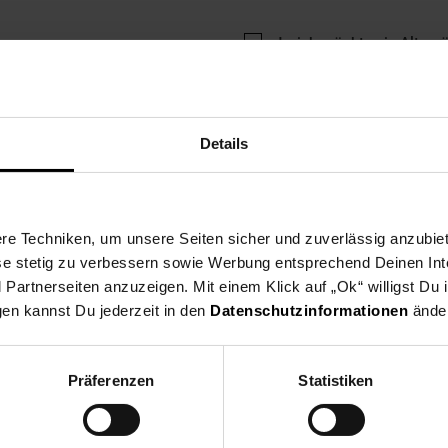
Ja, ich möchte ein Altger
Details
ng
Versandinformationen
Herstellerinformationen
e Techniken, um unsere Seiten sicher und zuverlässig anzubiet
ese stetig zu verbessern sowie Werbung entsprechend Deinen In
artnerseiten anzuzeigen. Mit einem Klick auf „Ok“ willigst Du
gen kannst Du jederzeit in den
Datenschutzinformationen
änder
in-1 Warmluftbürste und Haartrockner mit umfassenden Zubehörset
eld.
Präferenzen
Statistiken
rtrockner, Glätteisen & Co.