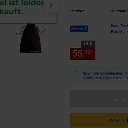
1
(Produkt aktu
Lieferzeit:
neue Ware i
Payback Punkte
Basis°Punk
Extra°Punk
NUR
55,
nur 55,
20
20
*
Garantieverlängerung hinzufü
zusätzlichen Garantieschutz 
Aktuell 