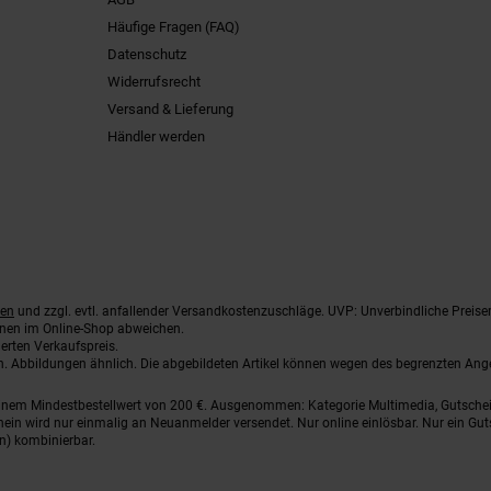
Häufige Fragen (FAQ)
Datenschutz
Widerrufsrecht
Versand & Lieferung
Händler werden
ten
und zzgl. evtl. anfallender Versandkostenzuschläge. UVP: Unverbindliche Preise
nnen im Online-Shop abweichen.
erten Verkaufspreis.
ten. Abbildungen ähnlich. Die abgebildeten Artikel können wegen des begrenzten An
einem Mindestbestellwert von 200 €. Ausgenommen: Kategorie Multimedia, Gutsche
ein wird nur einmalig an Neuanmelder versendet. Nur online einlösbar. Nur ein Gut
n) kombinierbar.