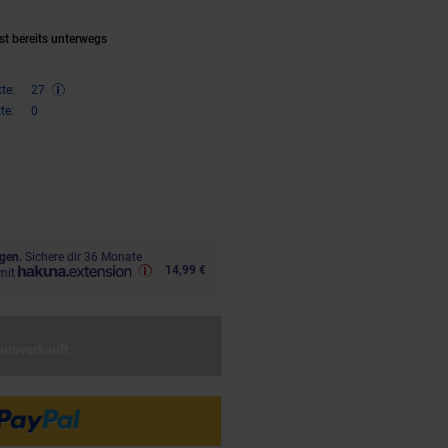
ell ausverkauft)
st bereits unterwegs
te:
27
te:
0
€ Sternchen Fußnote, Details am
gen.
Sichere dir 36 Monate
14,99 €
mit
ausverkauft