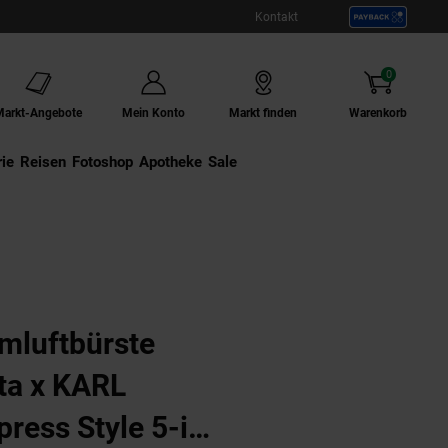
Kontakt
0
Artikel
Markt-Angebote
Mein Konto
Markt finden
Warenkorb
ie
Externer Link:
Reisen
Externer Link:
Fotoshop
Externer Link:
Apotheke
Sale
e 5-in-1
luftbürste
ta x KARL
ess Style 5-in-