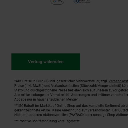
Vertrag widerrufen
*Alle Preise in Euro (€) inkl. gesetzlicher Mehrwertsteuer, zzgl.
Versandkos
Fußnoten
Preise (inkl. MwSt.) und Verkaufseinheiten (Stückzahl/Mengeneinheit) kö
Statt- und durchgestrichene Preise beziehen sich auf unseren zuvor geford
Alle Artikel solange der Vorrat reicht! Änderungen und Irrtümer vorbehal
Abgabe nur in haushaltsüblichen Mengen!
**15€ Rabatt im Marktkauf Online-Shop auf das komplette Sortiment ab 
gekennzeichnete Artikel. Keine Anrechnung auf Versandkosten. Der Gutsch
Nicht mit anderen Aktionsvorteilen (PAYBACK oder sonstige Shop-Aktione
***Positive Bonitätsprüfung vorausgesetzt