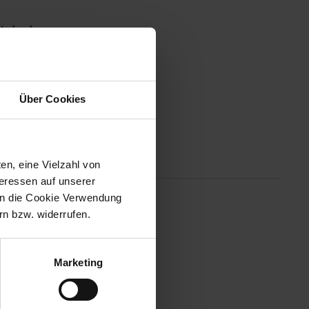
ät abgeben.
Über Cookies
Altgeräterücknahme
en, eine Vielzahl von
teressen auf unserer
 in die Cookie Verwendung
n bzw. widerrufen.
 in minimalistischem Design und
Marketing