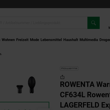
n
Wohnen
Freizeit
Mode
Lebensmittel
Haushalt
Multimedia
Droger
o.
ROWENTA Warmluftbürste CF634L Rowenta x KARL LAGERFELD Express Styl
ROWENTA Warm
CF634L Rowen
LAGERFELD Expr