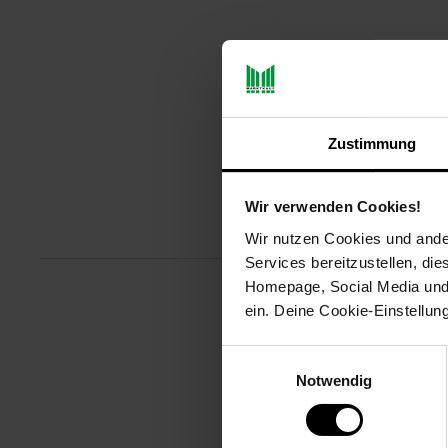
Zustimmung
Wir verwenden Cookies!
Produktbeschreibu
Wir nutzen Cookies und ander
Services bereitzustellen, di
Homepage, Social Media und P
ein. Deine Cookie-Einstellun
Die Rowenta CF634L ist eine 5-
stylishem Touch von Karl Lagerf
Einwilligungsauswahl
Artikelnummer: 3094491000
Notwendig
EAN: 3121040087657
Artikel gehört zur Kategorie:
Haa