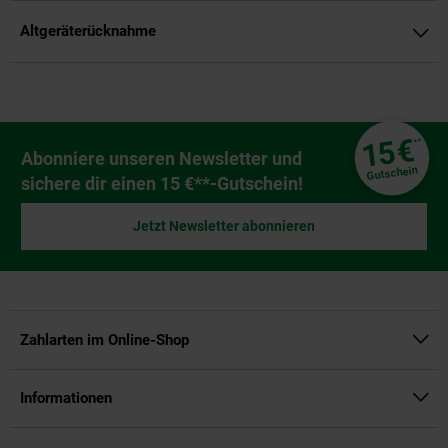
Altgeräterücknahme
Fußzeile
€
15
**
Newsletter Anmeldung
Abonniere unseren Newsletter und
Gutschein
sichere dir einen 15 €**-Gutschein!
Jetzt Newsletter abonnieren
Zahlarten im Online-Shop
Informationen