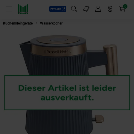
0
Payback
Markt-Angebote
Artikel
Menü
Suchfeld einblenden
Mein Konto
Markt finden
Warenkorb
Küchenkleingeräte
Wasserkocher
RUS 26752-70 Bronte Wasserkoch