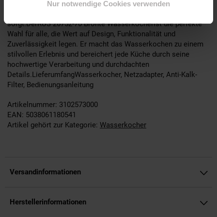
lange Lebensdauer, während die automatische Abschaltung bei
Nur notwendige Cookies verwenden
Erreichen des Siedepunkts für zusätzliche Sicherheit
sorgt.DerRUS 26752-70 Bronte Wasserkocherist die perfekte
Wahl für alle, die Wert auf Design, Funktionalität und
Zuverlässigkeit legen. Er macht das Wasserkochen zu einem
stilvollen Erlebnis und bereichert jede Küche durch seine
hochwertige Verarbeitung und durchdachten
Details.LieferumfangWasserkocher, Netzadapter, Anti-Kalk-
Filter, Bedienungsanleitung
Artikelnummer: 3102573000
EAN: 5038061180541
Artikel gehört zur Kategorie:
Wasserkocher
Versandinformationen
Herstellerinformationen