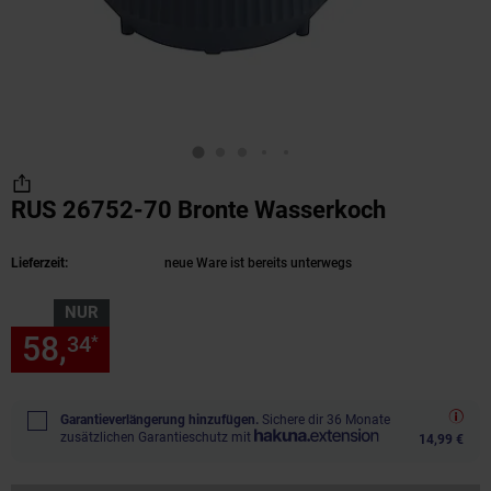
RUS 26752-70 Bronte Wasserkoch
(Produkt 
Lieferzeit:
neue Ware ist bereits unterwegs
NUR
58,
nur 58,
€ Sternchen Fußn
34
34
*
Garantieverlängerung hinzufügen.
Sichere dir 36 Monate
zusätzlichen Garantieschutz mit
14,99 €