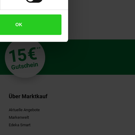
OK
€
15
**
Gutschein
Über Marktkauf
Aktuelle Angebote
Markenwelt
Edeka Smart