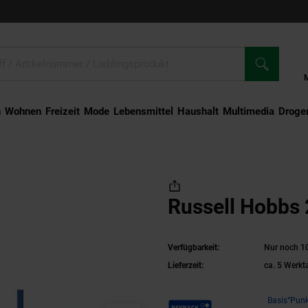
n
Wohnen
Freizeit
Mode
Lebensmittel
Haushalt
Multimedia
Droger
l Hobbs 22850-70 Purity
Russell Hobbs 
Verfügbarkeit:
Nur noch 10
Lieferzeit:
ca. 5 Werkt
Payback Punkte
Basis°Punk