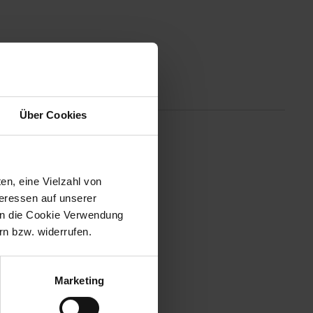
Altgeräterücknahme
Über Cookies
 dem Spezialisten für
en, eine Vielzahl von
angs runden die
teressen auf unserer
 in die Cookie Verwendung
n bzw. widerrufen.
Marketing