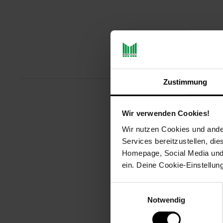
Produktbeschreibu
Zustimmung
Der Purity Wasserkocher mit inte
Wir verwenden Cookies!
Trinkwasser-Optimierung, und ko
Wir nutzen Cookies und ander
2.200 Watt, ein verriegelbarer 
Services bereitzustellen, di
Ausstattungsmerkmale dieses 1
Homepage, Social Media und P
ein. Deine Cookie-Einstellun
Artikelnummer: 3091962000
EAN: 4008496856367
Einwilligungsauswahl
Artikel gehört zur Kategorie:
Was
Notwendig