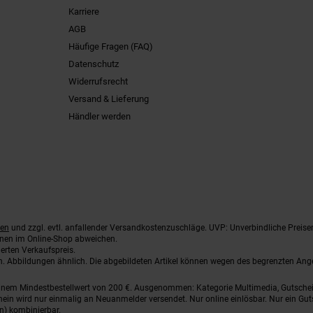
Karriere
AGB
Häufige Fragen (FAQ)
Datenschutz
Widerrufsrecht
Versand & Lieferung
Händler werden
ten
und zzgl. evtl. anfallender Versandkostenzuschläge. UVP: Unverbindliche Preise
nnen im Online-Shop abweichen.
erten Verkaufspreis.
ten. Abbildungen ähnlich. Die abgebildeten Artikel können wegen des begrenzten An
einem Mindestbestellwert von 200 €. Ausgenommen: Kategorie Multimedia, Gutsche
ein wird nur einmalig an Neuanmelder versendet. Nur online einlösbar. Nur ein Gut
n) kombinierbar.