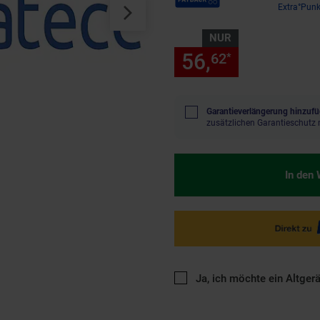
Extra°Punk
NUR
56,
nur 56,
62
62
*
Garantieverlängerung hinzufü
zusätzlichen Garantieschutz 
In den
Ja, ich möchte ein Altger