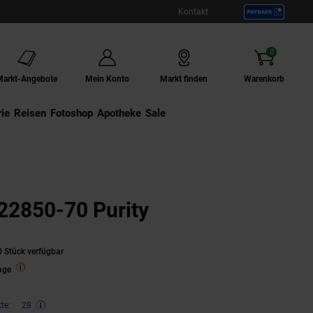
Kontakt
0
Artikel
Markt-Angebote
Mein Konto
Markt finden
Warenkorb
ie
Externer Link:
Reisen
Externer Link:
Fotoshop
Externer Link:
Apotheke
Sale
22850-70 Purity
 Stück verfügbar
age
te:
28