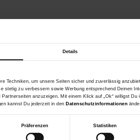
ng
Versandinformationen
Herstellerinformationen
Details
grierter Maxtra Filterkartusche entstand in Kooperation mit BRITA,
mbiniert die Funktionen Wasser filtern und kochen.
e Techniken, um unsere Seiten sicher und zuverlässig anzubiet
Sicherheitsdeckel und eine blaue Beleuchtung während des Kochvorg
ese stetig zu verbessern sowie Werbung entsprechend Deinen In
,5L-Wasserkochers ab.
artnerseiten anzuzeigen. Mit einem Klick auf „Ok“ willigst Du
gen kannst Du jederzeit in den
Datenschutzinformationen
änder
serkocher
Präferenzen
Statistiken