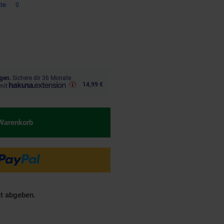
te:
0
€ Sternchen Fußnote, Details am
gen.
Sichere dir 36 Monate
14,99 €
mit
 Warenkorb
ät abgeben.