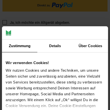
Ja, ich möchte ein Altgerät abgeben.
Zustimmung
Details
Über Cookies
Wir verwenden Cookies!
PAYBACK
Wir nutzen Cookies und andere Techniken, um unsere
Seiten sicher und zuverlässig anzubieten, eine Vielzahl
von Services bereitzustellen, diese stetig zu verbessern
Payback Punkte
Basis°Punkte:
21
sowie Werbung entsprechend Deinen Interessen auf
Extra°Punkte:
0
unserer Homepage, Social Media und Partnerseiten
anzuzeigen. Mit einem Klick auf „Ok“ willigst Du in die
Cookie Verwendung ein. Deine Cookie-Einstellungen
Produktbeschreibung