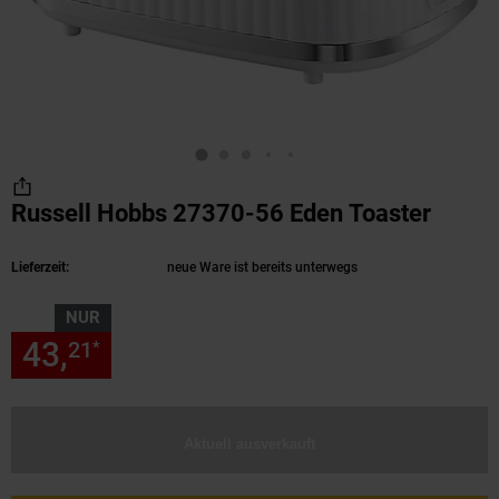
Russell Hobbs 27370-56 Eden Toaster
(Produ
Lieferzeit:
neue Ware ist bereits unterwegs
NUR
43,
nur 43,
€ Sternchen Fußn
21
21
*
Aktuell ausverkauft