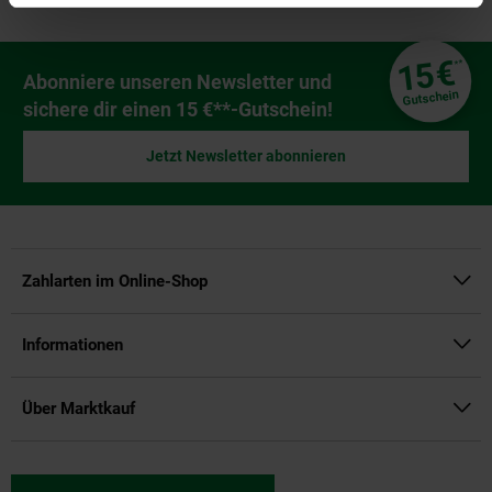
Fußzeile
€
15
**
Newsletter Anmeldung
Abonniere unseren Newsletter und
Gutschein
sichere dir einen 15 €**-Gutschein!
Jetzt Newsletter abonnieren
Zahlarten im Online-Shop
Informationen
Über Marktkauf