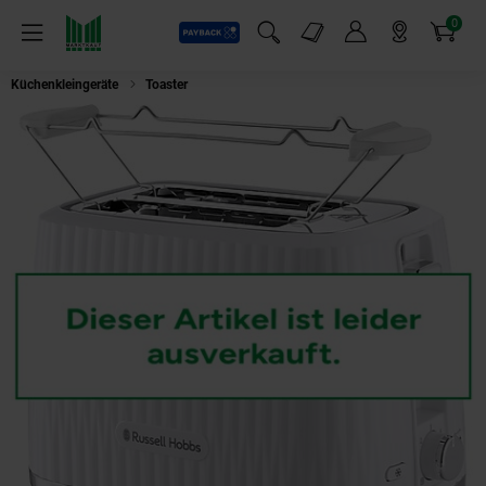
0
Payback
Markt-Angebote
Artikel
Menü
Suchfeld einblenden
Mein Konto
Markt finden
Warenkorb
Küchenkleingeräte
Toaster
Russell Hobbs 27370-56 Eden Toaster