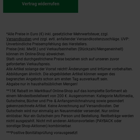
Vertrag widerrufen
*Alle Preise in Euro (€) inkl. gesetzlicher Mehrwertsteuer, zzgl.
Fußnoten
Versandkosten
und zzgl. evtl. anfallender Versandkostenzuschläge. UVP:
Unverbindliche Preisempfehlung des Herstellers.
Preise (inkl. MwSt.) und Verkaufseinheiten (Stückzahl/Mengeneinheit)
können im Online-Shop abweichen.
Statt- und durchgestrichene Preise beziehen sich auf unseren zuvor
geforderten Verkaufspreis.
Alle Artikel solange der Vorrat reicht! Änderungen und Irrtümer vorbehalten.
Abbildungen ähnlich. Die abgebildeten Artikel können wegen des
begrenzten Angebots schon am ersten Tag ausverkauft sein.
Abgabe nur in haushaltsüblichen Mengen!
**15€ Rabatt im Marktkauf Online-Shop auf das komplette Sortiment ab
einem Mindestbestellwert von 200 €. Ausgenommen: Kategorie Multimedia,
Gutscheine, Bücher und Pre- & Anfangsmilchnahrung sowie gesondert
gekennzeichnete Artikel. Keine Anrechnung auf Versandkosten. Der
Gutschein wird nur einmalig an Neuanmelder versendet. Nur online
einlösbar. Nur ein Gutschein pro Person und Bestellung. Restbeträge werden
nicht ausgezahlt. Nicht mit anderen Aktionsvorteilen (PAYBACK oder
sonstige Shop-Aktionen) kombinierbar.
***Positive Bonitätsprüfung vorausgesetzt