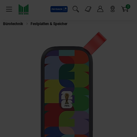
0
Payback
Markt-Angebote
Artikel
Menü
Suchfeld einblenden
Mein Konto
Markt finden
Warenkorb
Bürotechnik
Festplatten & Speicher
SANDISK Externe SSD Portable "FIFA