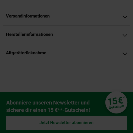
Versandinformationen
Herstellerinformationen
Altgeräterücknahme
Fußzeile
€
15
**
Newsletter Anmeldung
Abonniere unseren Newsletter und
Gutschein
sichere dir einen 15 €**-Gutschein!
Jetzt Newsletter abonnieren