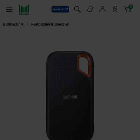
0
Payback
Markt-Angebote
Artikel
Menü
Suchfeld einblenden
Mein Konto
Markt finden
Warenkorb
Bürotechnik
Festplatten & Speicher
SanDisk Extreme Portable SSD V2 2 T