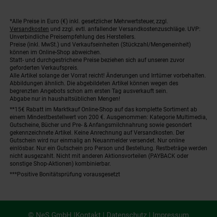
*Alle Preise in Euro (€) inkl. gesetzlicher Mehrwertsteuer, zzgl.
Fußnoten
Versandkosten
und zzgl. evtl. anfallender Versandkostenzuschläge. UVP:
Unverbindliche Preisempfehlung des Herstellers.
Preise (inkl. MwSt.) und Verkaufseinheiten (Stückzahl/Mengeneinheit)
können im Online-Shop abweichen.
Statt- und durchgestrichene Preise beziehen sich auf unseren zuvor
geforderten Verkaufspreis.
Alle Artikel solange der Vorrat reicht! Änderungen und Irrtümer vorbehalten.
Abbildungen ähnlich. Die abgebildeten Artikel können wegen des
begrenzten Angebots schon am ersten Tag ausverkauft sein.
Abgabe nur in haushaltsüblichen Mengen!
**15€ Rabatt im Marktkauf Online-Shop auf das komplette Sortiment ab
einem Mindestbestellwert von 200 €. Ausgenommen: Kategorie Multimedia,
Gutscheine, Bücher und Pre- & Anfangsmilchnahrung sowie gesondert
gekennzeichnete Artikel. Keine Anrechnung auf Versandkosten. Der
Gutschein wird nur einmalig an Neuanmelder versendet. Nur online
einlösbar. Nur ein Gutschein pro Person und Bestellung. Restbeträge werden
nicht ausgezahlt. Nicht mit anderen Aktionsvorteilen (PAYBACK oder
sonstige Shop-Aktionen) kombinierbar.
***Positive Bonitätsprüfung vorausgesetzt
© NeS GmbH |
Kontakt
|
Datenschutz
|
Impressum