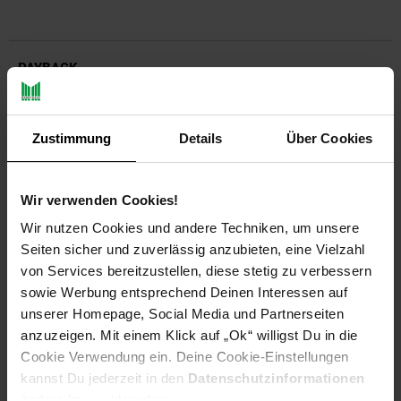
PAYBACK
Payback Punkte
Basis°Punkte:
216
Zustimmung
Details
Über Cookies
Extra°Punkte:
0
Wir verwenden Cookies!
Produktbeschreibung
Wir nutzen Cookies und andere Techniken, um unsere
Seiten sicher und zuverlässig anzubieten, eine Vielzahl
Erlebe die beeindruckende Leistung der SanDisk Extreme
von Services bereitzustellen, diese stetig zu verbessern
Portable SSD V2 2 TB (00186534) - die ideale externe SSD-
sowie Werbung entsprechend Deinen Interessen auf
Festplatte, um deine Daten sicher zu speichern und
unserer Homepage, Social Media und Partnerseiten
blitzschnell darauf zuzugreifen. Mit einer Geschwindigkeit, die
anzuzeigen. Mit einem Klick auf „Ok“ willigst Du in die
fast doppelt so hoch ist wie die vorherige Generation, bietet
Cookie Verwendung ein. Deine Cookie-Einstellungen
diese tragbare SSD die ultimative Kombination aus
Geschwindigkeit, Robustheit und Benutzerfreundlichkeit. Die
kannst Du jederzeit in den
Datenschutzinformationen
SanDisk Extreme Portable SSD V2 wurde für den aktiven
ändern bzw. widerrufen.