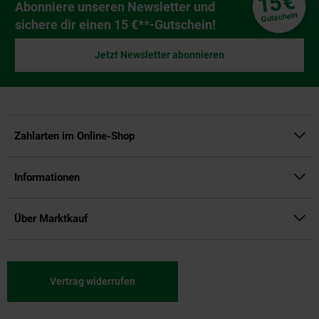
€
15
Newsletter Anmeldung
Abonniere unseren Newsletter und
Gutschein
sichere dir einen 15 €**-Gutschein!
Jetzt Newsletter abonnieren
Zahlarten im Online-Shop
Informationen
Über Marktkauf
Vertrag widerrufen