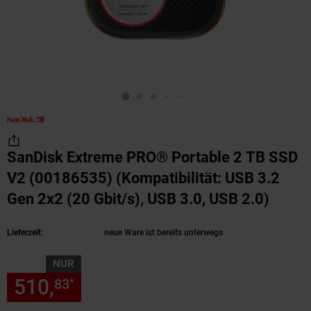
SanDisk Extreme PRO® Portable 2 TB SSD
V2 (00186535) (Kompatibilität: USB 3.2
Gen 2x2 (20 Gbit/s), USB 3.0, USB 2.0)
(Produ
Lieferzeit:
neue Ware ist bereits unterwegs
NUR
510,
nur 510,
€ Sternchen Fu
83
83
*