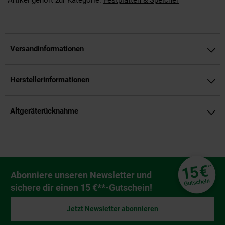
Artikel gehört zur Kategorie:
Festplatten & Speicher
Versandinformationen
Herstellerinformationen
Altgeräterücknahme
Fußzeile
€
15
**
Newsletter Anmeldung
Abonniere unseren Newsletter und
Gutschein
sichere dir einen 15 €**-Gutschein!
Jetzt Newsletter abonnieren