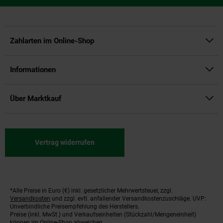
Zahlarten im Online-Shop
Informationen
Über Marktkauf
Vertrag widerrufen
*Alle Preise in Euro (€) inkl. gesetzlicher Mehrwertsteuer, zzgl.
Fußnoten
Versandkosten
und zzgl. evtl. anfallender Versandkostenzuschläge. UVP:
Unverbindliche Preisempfehlung des Herstellers.
Preise (inkl. MwSt.) und Verkaufseinheiten (Stückzahl/Mengeneinheit)
können im Online-Shop abweichen.