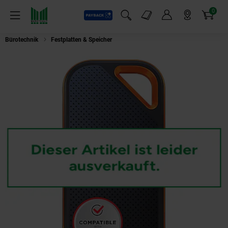
0
Payback
Markt-Angebote
Artikel
Menü
Suchfeld einblenden
Mein Konto
Markt finden
Warenkorb
Bürotechnik
Festplatten & Speicher
SanDisk Extreme PRO® Portable 2 TB 