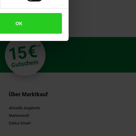
OK
€
15
**
Gutschein
Über Marktkauf
Aktuelle Angebote
Markenwelt
Edeka Smart