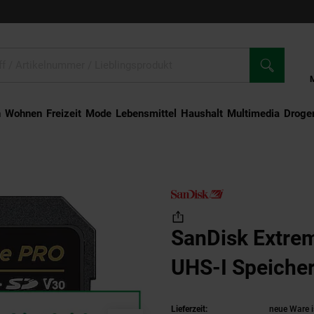
n
Wohnen
Freizeit
Mode
Lebensmittel
Haushalt
Multimedia
Droger
nDisk Extreme PRO SDXC UHS-I Speicherkarte 512 GB
SanDisk Extr
UHS-I Speiche
Lieferzeit:
neue Ware i