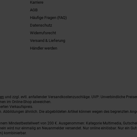
Karriere
AGB
Häufige Fragen (FAQ)
Datenschutz
Widerrufsrecht
Versand & Lieferung
Händler werden
ten
und zzgl. evtl. anfallender Versandkostenzuschläge. UVP: Unverbindliche Preise
nnen im Online-Shop abweichen.
erten Verkaufspreis.
ten. Abbildungen ähnlich. Die abgebildeten Artikel können wegen des begrenzten An
einem Mindestbestellwert von 200 €. Ausgenommen: Kategorie Multimedia, Gutsche
ein wird nur einmalig an Neuanmelder versendet. Nur online einlösbar. Nur ein Gut
n) kombinierbar.