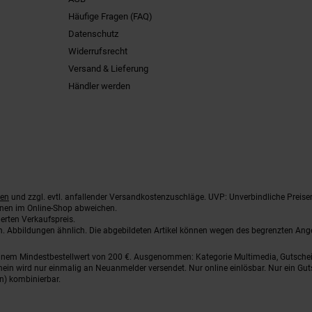
Häufige Fragen (FAQ)
Datenschutz
Widerrufsrecht
Versand & Lieferung
Händler werden
ten
und zzgl. evtl. anfallender Versandkostenzuschläge. UVP: Unverbindliche Preise
nnen im Online-Shop abweichen.
erten Verkaufspreis.
ten. Abbildungen ähnlich. Die abgebildeten Artikel können wegen des begrenzten An
einem Mindestbestellwert von 200 €. Ausgenommen: Kategorie Multimedia, Gutsche
ein wird nur einmalig an Neuanmelder versendet. Nur online einlösbar. Nur ein Gut
n) kombinierbar.