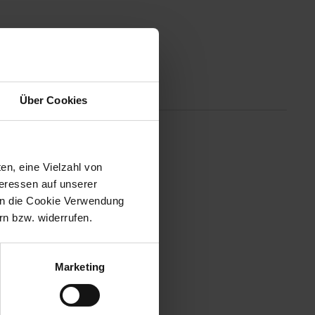
Altgeräterücknahme
Über Cookies
ls je zuvor. Die SanDisk Ultra
 ist mit Speicherkapazitäten
en, eine Vielzahl von
teressen auf unserer
 in die Cookie Verwendung
n bzw. widerrufen.
Marketing