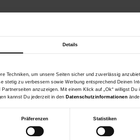
ng
Versandinformationen
Herstellerinformationen
Details
-UHS-I-Karte können Sie mehr aufnehmen, speichern und freigeben a
l zum Aufnehmen und Ansehen von stundenlangen Full-HD-Videos und
e Techniken, um unsere Seiten sicher und zuverlässig anzubiet
ese stetig zu verbessern sowie Werbung entsprechend Deinen In
artnerseiten anzuzeigen. Mit einem Klick auf „Ok“ willigst Du
gen kannst Du jederzeit in den
Datenschutzinformationen
änder
tplatten & Speicher
Präferenzen
Statistiken