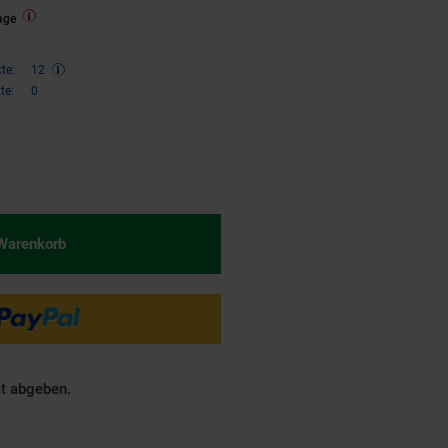
age
te:
12
te:
0
€ Sternchen Fußnote, Details am
 Warenkorb
ät abgeben.