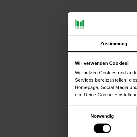
Produktbeschreibu
Zustimmung
Wir verwenden Cookies!
Mit der SanDisk® Ultra microSD™
microSD-Karte eignet sich idea
Wir nutzen Cookies und ander
von bis zu 1 TB erhältlich.
Services bereitzustellen, di
Homepage, Social Media und P
Artikelnummer: 3093052000
ein. Deine Cookie-Einstellun
EAN: 0619659184148
Artikel gehört zur Kategorie:
Fes
Einwilligungsauswahl
Notwendig