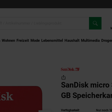
n
Wohnen
Freizeit
Mode
Lebensmittel
Haushalt
Multimedia
Droger
nDisk micro SDHC Ultra 32 GB Speicherkarte
SanDisk micro 
GB Speicherka
Verfügbarkeit:
Nur noch 10