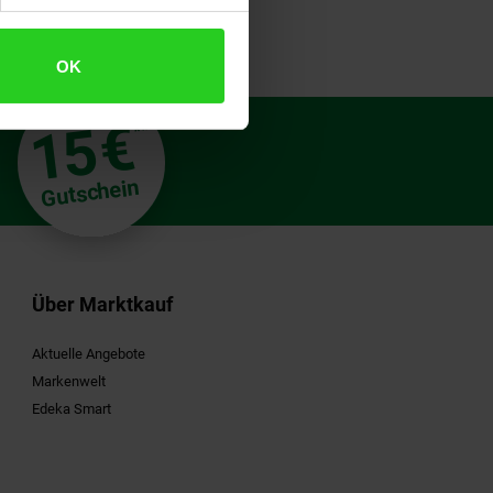
OK
€
15
**
Gutschein
Über Marktkauf
Aktuelle Angebote
Markenwelt
Edeka Smart