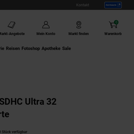
Kontakt
0
Artikel
Markt-Angebote
Mein Konto
Markt finden
Warenkorb
ie
Externer Link:
Reisen
Externer Link:
Fotoshop
Externer Link:
Apotheke
Sale
SDHC Ultra 32
rte
 Stück verfügbar