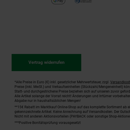
Vertrag widerrufen
*Alle Preise in Euro (€) inkl. gesetzlicher Mehrwertsteuer, zzgl.
Versandkos
Fußnoten
Preise (inkl. MwSt.) und Verkaufseinheiten (Stückzahl/Mengeneinheit) kö
Statt- und durchgestrichene Preise beziehen sich auf unseren zuvor geford
Alle Artikel solange der Vorrat reicht! Änderungen und Irrtümer vorbehal
Abgabe nur in haushaltsüblichen Mengen!
**15€ Rabatt im Marktkauf Online-Shop auf das komplette Sortiment ab 
gekennzeichnete Artikel. Keine Anrechnung auf Versandkosten. Der Gutsch
Nicht mit anderen Aktionsvorteilen (PAYBACK oder sonstige Shop-Aktione
***Positive Bonitätsprüfung vorausgesetzt