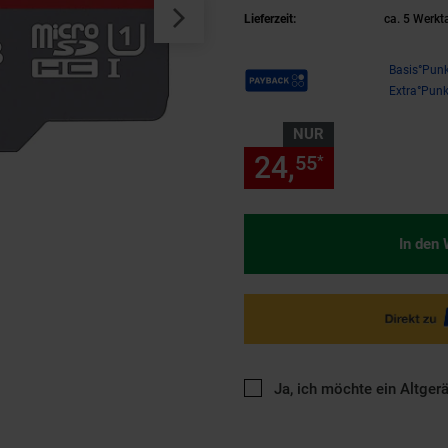
Lieferzeit:
ca. 5 Werkt
Payback Punkte
Basis°Punk
Extra°Punk
NUR
24,
nur 24,
55
55
*
In den
Ja, ich möchte ein Altger